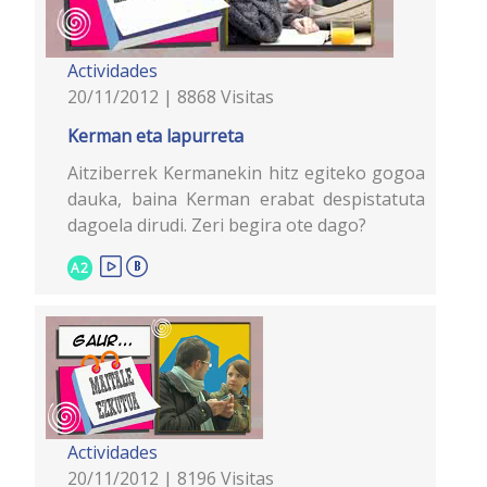
Actividades
20/11/2012 | 8868 Visitas
Kerman eta lapurreta
Aitziberrek Kermanekin hitz egiteko gogoa
dauka, baina Kerman erabat despistatuta
dagoela dirudi. Zeri begira ote dago?
A2
Actividades
20/11/2012 | 8196 Visitas