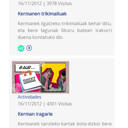
16/11/2012 | 3978 Visitas
Kermanen trikimailuak
Kermanek ligatzeko trikimailuak behar ditu,
eta bere lagunak liburu batean irakurri
duena kontatuko dio.
A2
Actividades
16/11/2012 | 4301 Visitas
Kerman iragarle
Kermanek taroteko kartak bota dizkio bere