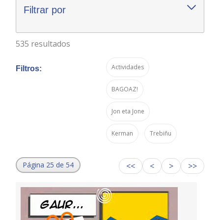
Filtrar por
535 resultados
Actividades
Filtros:
BAGOAZ!
Jon eta Jone
Kerman
Trebiñu
Página 25 de 54
<<
<
>
>>