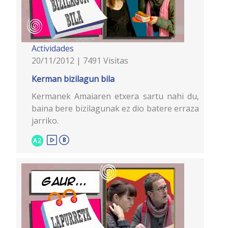
Actividades
20/11/2012 | 7491 Visitas
Kerman bizilagun bila
Kermanek Amaiaren etxera sartu nahi du,
baina bere bizilagunak ez dio batere erraza
jarriko.
A2