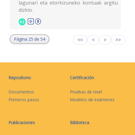
lagunari eta etorkizuneko kontuak argitu
dizkio.
A2
Página 25 de 54
<<
<
>
>>
Repositorio
Certificación
Documentos
Pruebas de nivel
Primeros pasos
Modelos de exámenes
Publicaciones
Biblioteca