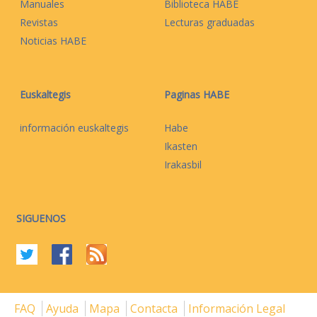
Manuales
Biblioteca HABE
Revistas
Lecturas graduadas
Noticias HABE
Euskaltegis
Paginas HABE
información euskaltegis
Habe
Ikasten
Irakasbil
SIGUENOS
FAQ
Ayuda
Mapa
Contacta
Información Legal