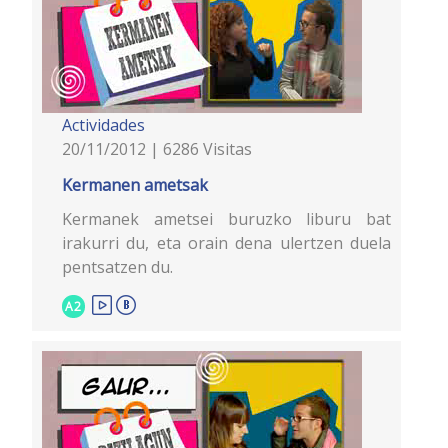
Actividades
20/11/2012 | 6286 Visitas
Kermanen ametsak
Kermanek ametsei buruzko liburu bat
irakurri du, eta orain dena ulertzen duela
pentsatzen du.
A2