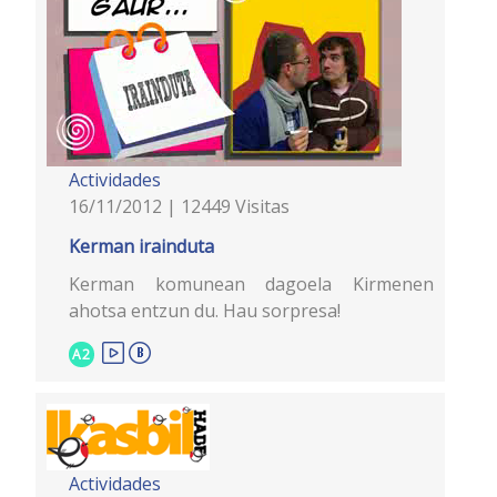
Actividades
16/11/2012 | 12449 Visitas
Kerman irainduta
Kerman komunean dagoela Kirmenen
ahotsa entzun du. Hau sorpresa!
A2
Actividades