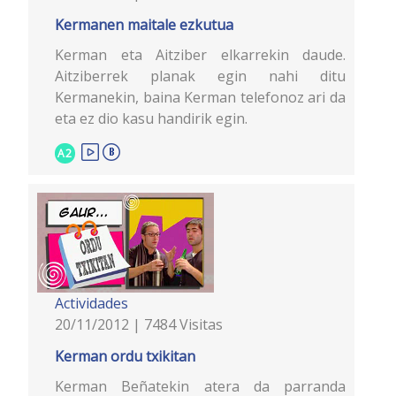
Kermanen maitale ezkutua
Kerman eta Aitziber elkarrekin daude.
Aitziberrek planak egin nahi ditu
Kermanekin, baina Kerman telefonoz ari da
eta ez dio kasu handirik egin.
A2
Actividades
20/11/2012 | 7484 Visitas
Kerman ordu txikitan
Kerman Beñatekin atera da parranda