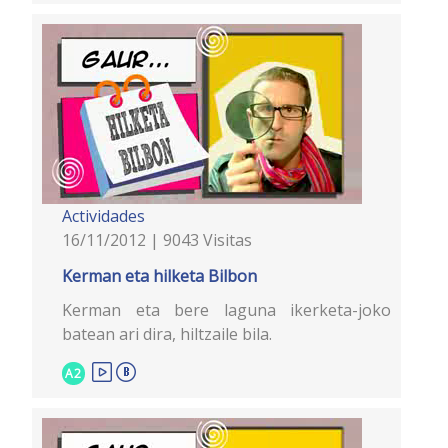
Actividades
16/11/2012 | 9043 Visitas
Kerman eta hilketa Bilbon
Kerman eta bere laguna ikerketa-joko
batean ari dira, hiltzaile bila.
A2