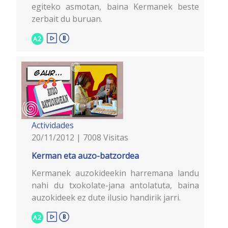
egiteko asmotan, baina Kermanek beste
zerbait du buruan.
A2
Actividades
20/11/2012 | 7008 Visitas
Kerman eta auzo-batzordea
Kermanek auzokideekin harremana landu
nahi du txokolate-jana antolatuta, baina
auzokideek ez dute ilusio handirik jarri.
A2