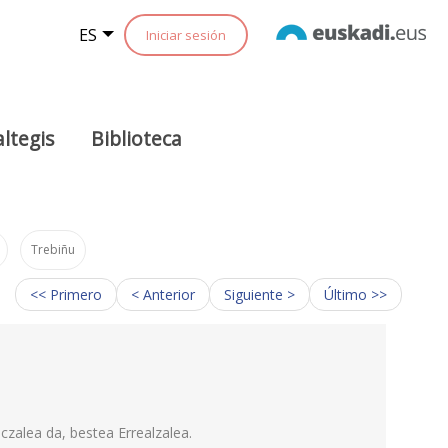
ES
Iniciar sesión
ltegis
Biblioteca
Trebiñu
<< Primero
< Anterior
Siguiente >
Último >>
iczalea da, bestea Errealzalea.