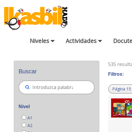
Saltar al contenido principal
Niveles
Actividades
Docut
Buscador general
535 result
Buscar
Filtros:
Página 15
Nivel
A1
A2