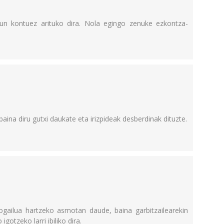
sun kontuez arituko dira. Nola egingo zenuke ezkontza-
ina diru gutxi daukate eta irizpideak desberdinak dituzte.
gogailua hartzeko asmotan daude, baina garbitzailearekin
gotzeko larri ibiliko dira.