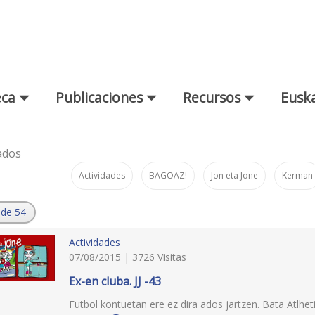
eca
Publicaciones
Recursos
Euska
ados
Actividades
BAGOAZ!
Jon eta Jone
Kerman
 de 54
Actividades
07/08/2015 | 3726 Visitas
Ex-en cluba. JJ -43
Futbol kontuetan ere ez dira ados jartzen. Bata Atlhet