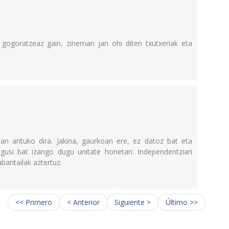
 gogoratzeaz gain, zineman jan ohi diten txutxeriak eta
an arituko dira. Jakina, gaurkoan ere, ez datoz bat eta
agusi bat izango dugu unitate honetan: Independentziari
bantailak aztertuz.
<< Primero
< Anterior
Siguiente >
Último >>