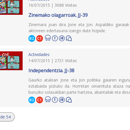
16/07/2015 | 3088 Visitas
Zinemako olagarroak. JJ-39
Zinemara joan dira Jone eta Jon. Aspaldiko garaiak
aktoreen edertasuna izango dute hizpide.
B2
C1
Actividades
14/07/2015 | 2721 Visitas
Independentzia. JJ-38
Gaurko atalean Jone eta Jon politika gaiaren inguru
eztabaida piztuko da. Horretan oinarrituta ataza n
buruzko solasaldian parte hartzea, abantailak eta desa
B2
C1
 de 54