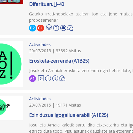
Diferituan. JJ-40
Gaurko irrati-nobelako atalean Jon eta Jone maita
proposamena?
B2
C1
Actividades
20/07/2015 | 33392 Visitas
Erosketa-zerrenda (A1B25)
Josuk eta Amaiak erosketa-zerrenda egin behar dute, ba
A1
Actividades
20/07/2015 | 19171 Visitas
Ezin duzue igogailua erabili (A1E25)
Josu eta Amaia kaletik sartu dira etxe-atarira eta i
egingo dute topo. Pisu astunak dauzkate eta etxeraino i