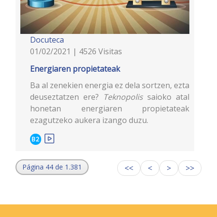
Docuteca
01/02/2021 | 4526 Visitas
Energiaren propietateak
Ba al zenekien energia ez dela sortzen, ezta
deuseztatzen ere?
Teknopolis
saioko atal
honetan energiaren propietateak
ezagutzeko aukera izango duzu.
B2
Página 44 de 1.381
<<
<
>
>>