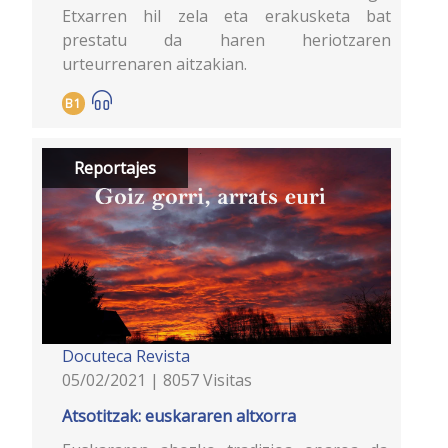
Etxarren hil zela eta erakusketa bat
prestatu da haren heriotzaren
urteurrenaren aitzakian.
B1
Reportajes
Docuteca
Revista
05/02/2021 | 8057 Visitas
Atsotitzak: euskararen altxorra