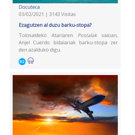
Docuteca
03/02/2021 | 3143 Visitas
Ezagutzen al duzu barku-stopa?
Tolosaldeko Atariaren
Postalak
saioan,
Anjel Cuerdo bidaiariak barku-stopa zer
den azalduko digu.
B2