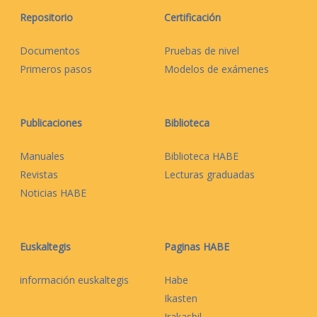
Repositorio
Certificación
Documentos
Pruebas de nivel
Primeros pasos
Modelos de exámenes
Publicaciones
Biblioteca
Manuales
Biblioteca HABE
Revistas
Lecturas graduadas
Noticias HABE
Euskaltegis
Paginas HABE
información euskaltegis
Habe
Ikasten
Irakasbil