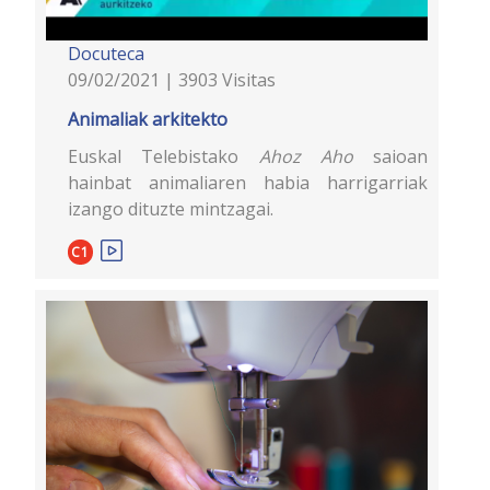
Docuteca
09/02/2021 | 3903 Visitas
Animaliak arkitekto
Euskal Telebistako
Ahoz Aho
saioan
hainbat animaliaren habia harrigarriak
izango dituzte mintzagai.
C1