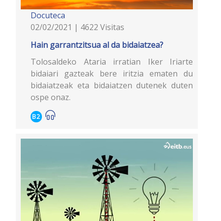
Docuteca
02/02/2021 | 4622 Visitas
Hain garrantzitsua al da bidaiatzea?
Tolosaldeko Ataria irratian Iker Iriarte
bidaiari gazteak bere iritzia ematen du
bidaiatzeak eta bidaiatzen dutenek duten
ospe onaz.
B2