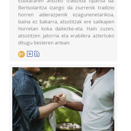
Euskararen ahozko tradizioa oparoa da.
Bertsolaritza izango da ziurrenik tradizio
horren adierazpenik ezagunenetarikoa,
baina ez bakarra, atsotitzak ere sailkapen
horretan koka daitezke-eta. Hain zuzen,
atsotitzen jatorria eta erabilera aztertuko
ditugu besteren artean.
B1