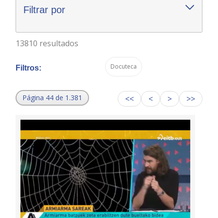
Filtrar por
13810 resultados
Docuteca
Filtros:
Página 44 de 1.381
<<
<
>
>>