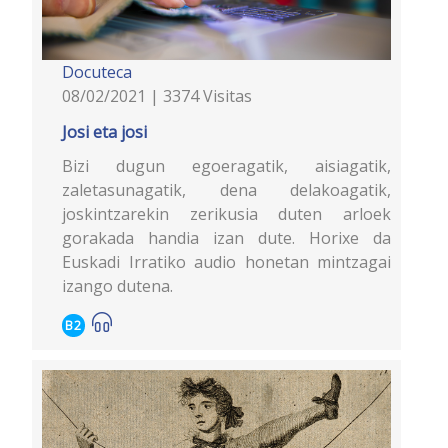
Docuteca
08/02/2021 | 3374 Visitas
Josi eta josi
Bizi dugun egoeragatik, aisiagatik,
zaletasunagatik, dena delakoagatik,
joskintzarekin zerikusia duten arloek
gorakada handia izan dute. Horixe da
Euskadi Irratiko audio honetan mintzagai
izango dutena.
B2