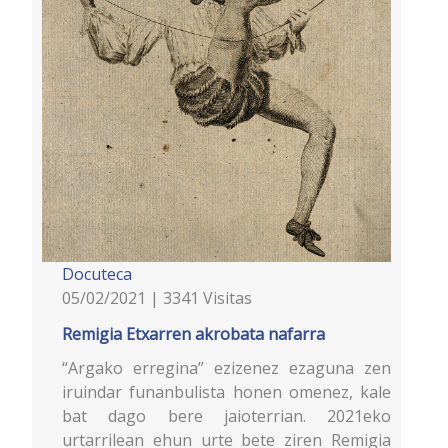
Docuteca
05/02/2021 | 3341 Visitas
Remigia Etxarren akrobata nafarra
“Argako erregina” ezizenez ezaguna zen
iruindar funanbulista honen omenez, kale
bat dago bere jaioterrian. 2021eko
urtarrilean ehun urte bete ziren Remigia