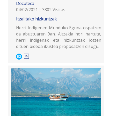
Docuteca
04/02/2021 | 3802 Visitas
Itzalitako hizkuntzak
Herri Indigenen Munduko Eguna ospatzen
da abuztuaren 9an. Aitzakia hori hartuta,
herri indigenak eta hizkuntzak lotzen
dituen bideoa ikustea proposatzen dizugu.
B2