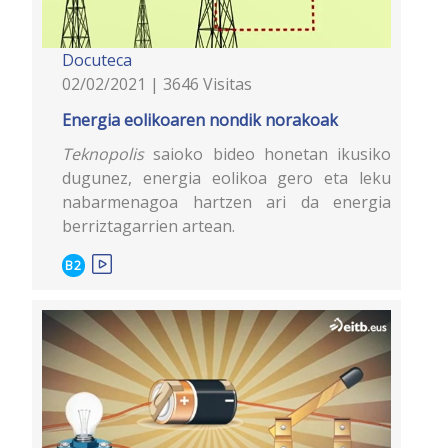
Docuteca
02/02/2021 | 3646 Visitas
Energia eolikoaren nondik norakoak
Teknopolis
saioko bideo honetan ikusiko
dugunez, energia eolikoa gero eta leku
nabarmenagoa hartzen ari da energia
berriztagarrien artean.
B2