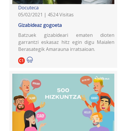
Docuteca
05/02/2021 | 4524 Visitas
Gizabideaz gogoeta
Batzuek gizabideari ematen dioten
garrantzi eskasaz hitz egin digu Maialen
Berasategik Amarauna irratsaioan.
C1