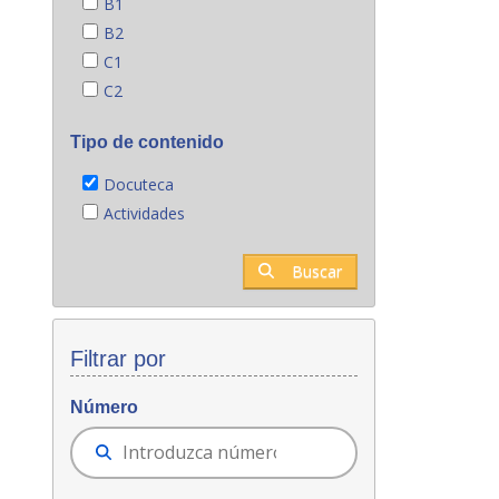
B1
B2
C1
C2
Tipo de contenido
Docuteca
Actividades
Buscar
Filtrar por
Número