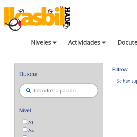
Saltar al contenido principal
Niveles
Actividades
Docut
Buscador general
Filtros:
Buscar
Se han su
Nivel
A1
A2