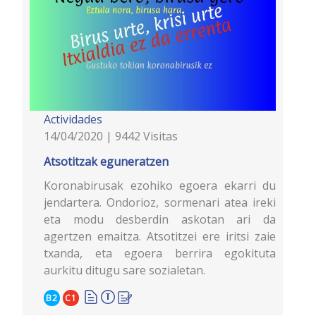
Actividades
14/04/2020 | 9442 Visitas
Atsotitzak eguneratzen
Koronabirusak ezohiko egoera ekarri du
jendartera. Ondorioz, sormenari atea ireki
eta modu desberdin askotan ari da
agertzen emaitza. Atsotitzei ere iritsi zaie
txanda, eta egoera berrira egokituta
aurkitu ditugu sare sozialetan.
B2
C1