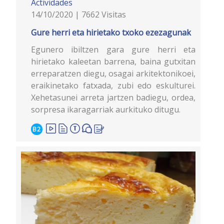
Actividades
14/10/2020 | 7662 Visitas
Gure herri eta hirietako txoko ezezagunak
Egunero ibiltzen gara gure herri eta
hirietako kaleetan barrena, baina gutxitan
erreparatzen diegu, osagai arkitektonikoei,
eraikinetako fatxada, zubi edo eskulturei.
Xehetasunei arreta jartzen badiegu, ordea,
sorpresa ikaragarriak aurkituko ditugu.
B2