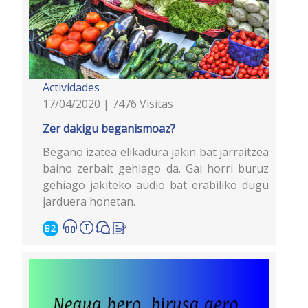
Actividades
17/04/2020 | 7476 Visitas
Zer dakigu beganismoaz?
Begano izatea elikadura jakin bat jarraitzea
baino zerbait gehiago da. Gai horri buruz
gehiago jakiteko audio bat erabiliko dugu
jarduera honetan.
B2