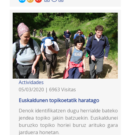
Actividades
05/03/2020 | 6963 Visitas
Euskaldunen topikoetatik haratago
Denok identifikatzen dugu herrialde bateko
jendea topiko jakin batzuekin. Euskaldunei
buruzko topiko horiei buruz arituko gara
jarduera honetan.