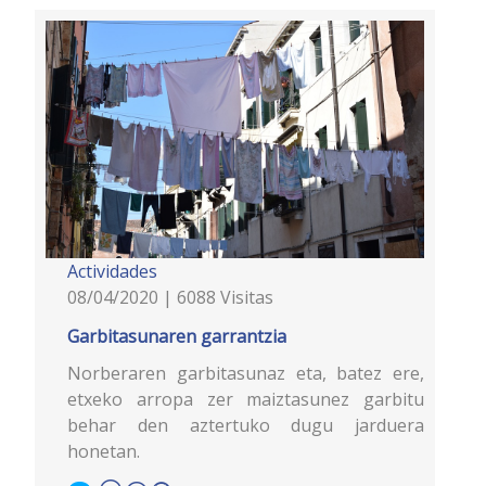
Actividades
08/04/2020 | 6088 Visitas
Garbitasunaren garrantzia
Norberaren garbitasunaz eta, batez ere,
etxeko arropa zer maiztasunez garbitu
behar den aztertuko dugu jarduera
honetan.