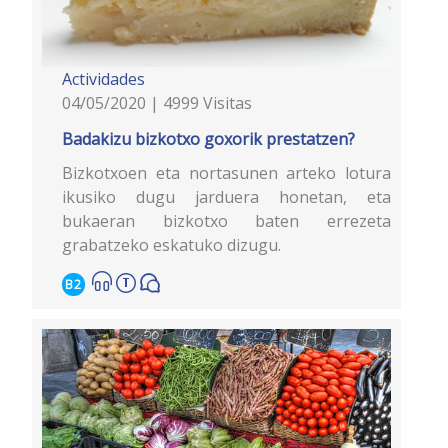
Actividades
04/05/2020 | 4999 Visitas
Badakizu bizkotxo goxorik prestatzen?
Bizkotxoen eta nortasunen arteko lotura
ikusiko dugu jarduera honetan, eta
bukaeran bizkotxo baten errezeta
grabatzeko eskatuko dizugu.
B2