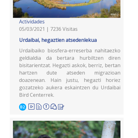
Actividades
05/03/2021 | 7236 Visitas
Urdaibai, hegaztien atsedenlekua
Urdaibaiko biosfera-erreserba nahitaezko
geldialdia da bertara hurbiltzen diren
bisitarientzat. Hegazti askok, berriz, bertan
hartzen dute atseden migrazioan
doazenean. Hain justu, hegazti horiez
gozatzeko aukera eskaintzen du Urdaibai
Bird Centerrek.
B2