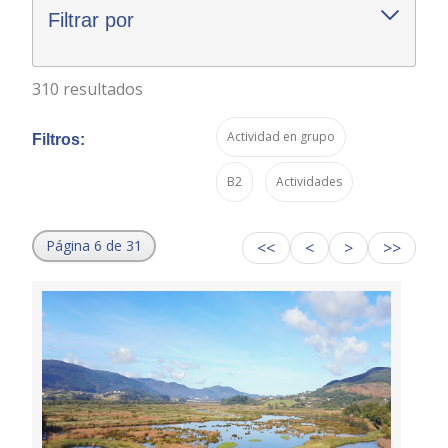
Filtrar por
310 resultados
Actividad en grupo
Filtros:
B2
Actividades
Página 6 de 31
<<
<
>
>>