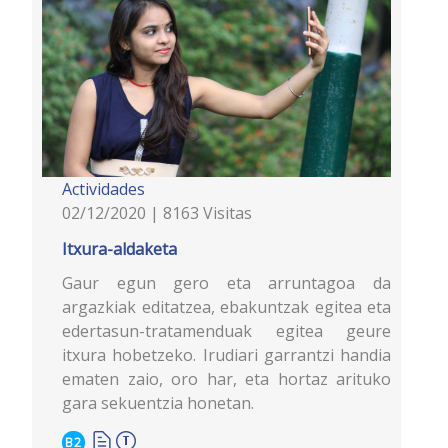
Actividades
02/12/2020 | 8163 Visitas
Itxura-aldaketa
Gaur egun gero eta arruntagoa da
argazkiak editatzea, ebakuntzak egitea eta
edertasun-tratamenduak egitea geure
itxura hobetzeko. Irudiari garrantzi handia
ematen zaio, oro har, eta hortaz arituko
gara sekuentzia honetan.
B2