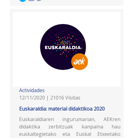
Actividades
12/11/2020 | 21016 Visitas
Euskaraldia: material didaktikoa 2020
Euskaraldiaren ingurumarian, AEKren
didaktika zerbitzuak kanpaina hau
euskaltegietako eta Euskal Etxeetako