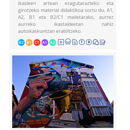
ikasleen artean ezagutarazteko eta
girotzeko material didaktikoa sortu du, A1,
A2, B1 eta B2/C1 mailetarako, aurrez
aurreko ikastaldeetan nahiz
autoikaskuntzan erabiltzeko.
B2
B1
C1
A1
A2