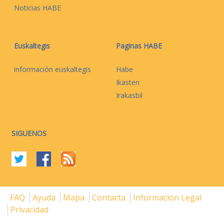
Noticias HABE
Euskaltegis
Paginas HABE
información euskaltegis
Habe
Ikasten
Irakasbil
SIGUENOS
FAQ
Ayuda
Mapa
Contacta
Información Legal
Privacidad