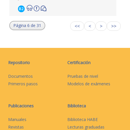
B2
Página 6 de 31
<<
<
>
>>
Repositorio
Certificación
Documentos
Pruebas de nivel
Primeros pasos
Modelos de exámenes
Publicaciones
Biblioteca
Manuales
Biblioteca HABE
Revistas
Lecturas graduadas