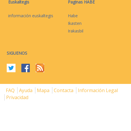
Euskaltegis
Paginas HABE
información euskaltegis
Habe
Ikasten
Irakasbil
SIGUENOS
FAQ
Ayuda
Mapa
Contacta
Información Legal
Privacidad