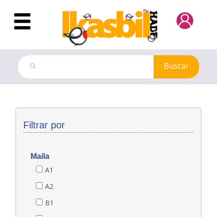
Saltar al contenido principal
Buscar
Modelos de exámenes
Filtrar por
Maila
A1
A2
B1