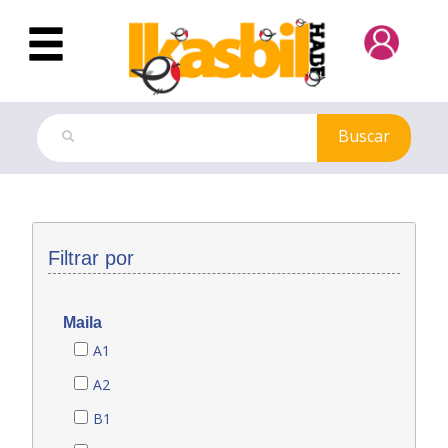
Saltar al contenido principal
Buscar
Modelos de exámenes
Filtrar por
Maila
A1
A2
B1