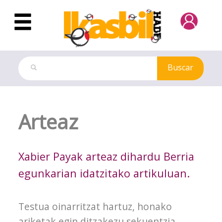
Saltar al contenido principal
Buscar
Ficha del Modelo de examen
Arteaz
Xabier Payak arteaz dihardu Berria
egunkarian idatzitako artikuluan.
Testua oinarritzat hartuz, honako
ariketak egin ditzakezu sekuentzia