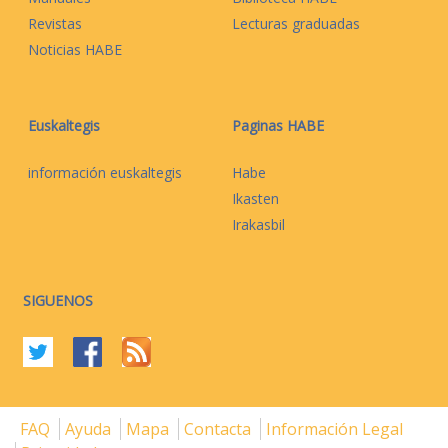
Revistas
Lecturas graduadas
Noticias HABE
Euskaltegis
Paginas HABE
información euskaltegis
Habe
Ikasten
Irakasbil
SIGUENOS
FAQ
Ayuda
Mapa
Contacta
Información Legal