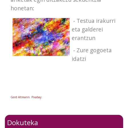
honetan:
- Testua irakurri
eta galderei
erantzun
- Zure gogoeta
idatzi
Gerd Altmann. Pixabay.
Dokuteka