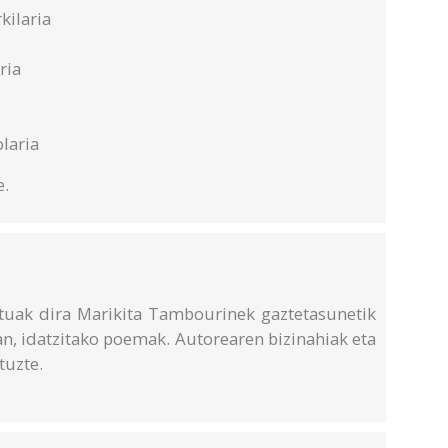
kilaria
ria
olaria
e.
tuak dira Marikita Tambourinek gaztetasunetik
an, idatzitako poemak. Autorearen bizinahiak eta
tuzte.