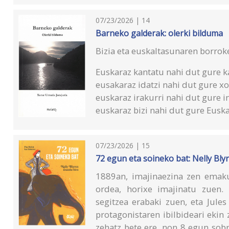
07/23/2026 | 14
Barneko galderak: olerki bilduma
Bizia eta euskaltasunaren borroke
Euskaraz kantatu nahi dut gure k
eusakaraz idatzi nahi dut gure x
euskaraz irakurri nahi dut gure 
euskaraz bizi nahi dut gure Euska
07/23/2026 | 15
72 egun eta soineko bat: Nelly Bl
1889an, imajinaezina zen emak
ordea, horixe imajinatu zuen. 
segitzea erabaki zuen, eta Jul
protagonistaren ibilbideari ekin 
zehatz bete ere, non 8 egun sobr