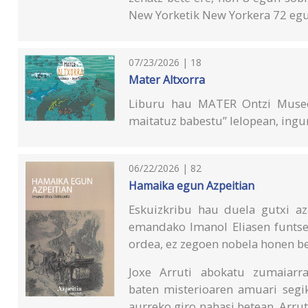
New Yorketik New Yorkera 72 egu
07/23/2026 | 18
Mater Altxorra
Liburu hau MATER Ontzi Museo 
maitatuz babestu” lelopean, ingu
06/22/2026 | 82
Hamaika egun Azpeitian
Eskuizkribu hau duela gutxi aza
emandako Imanol Eliasen funtsen
ordea, ez zegoen nobela honen ber
Joxe Arruti abokatu zumaiarra
baten misterioaren amuari segik
aurreko giro nahasi betean. Arru