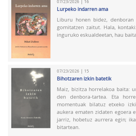
07/23/2026 | 16
Lurpeko indarren ama
Liburu honen bidez, denboran b
gomitatzen zaitut. Hala, kontak
inguruko eskualdeetan, hau baita
07/23/2026 | 15
Bihotzaren izkin batetik
Maiz, bizitza horrelakoa baita: u
den denbora-tartea. Eta horre
momentuak bilatuz etxeko izkin
aukera ematen zidaten egoera eta
jarriz, hobetuz aurrera egin; ik
bitartean.