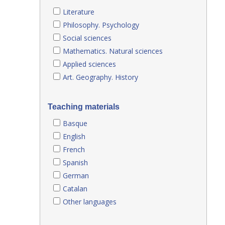
Literature
Philosophy. Psychology
Social sciences
Mathematics. Natural sciences
Applied sciences
Art. Geography. History
Teaching materials
Basque
English
French
Spanish
German
Catalan
Other languages