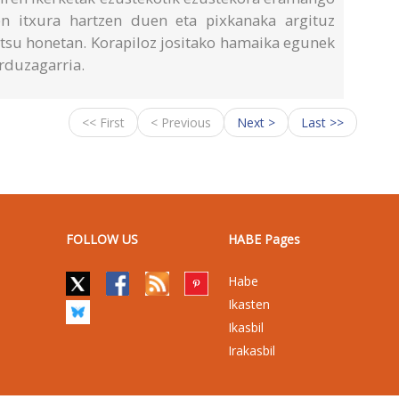
ten itxura hartzen duen eta pixkanaka argituz
ltsu honetan. Korapiloz jositako hamaika egunek
rduzagarria.
<< First
< Previous
Next >
Last >>
FOLLOW US
HABE Pages
Habe
Ikasten
Ikasbil
Irakasbil