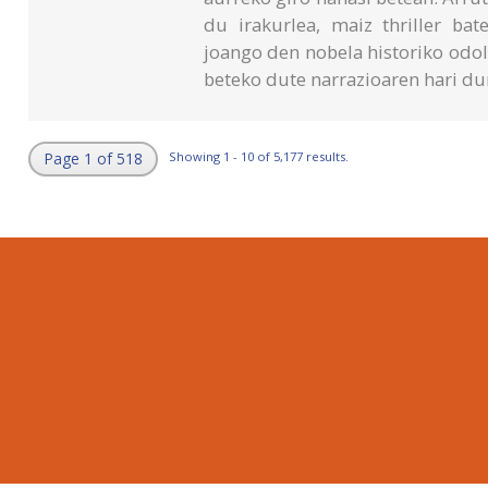
du irakurlea, maiz thriller ba
joango den nobela historiko odo
beteko dute narrazioaren hari du
Page 1 of 518
Showing 1 - 10 of 5,177 results.