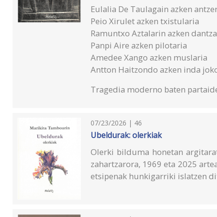
Eulalia De Taulagain azken antzer
Peio Xirulet azken txistularia
Ramuntxo Aztalarin azken dantza
Panpi Aire azken pilotaria
Amedee Xango azken muslaria
Antton Haitzondo azken inda jok
Tragedia moderno baten partaid
07/23/2026 | 46
Ubeldurak: olerkiak
Olerki bilduma honetan argitara
zahartzarora, 1969 eta 2025 arte
etsipenak hunkigarriki islatzen di