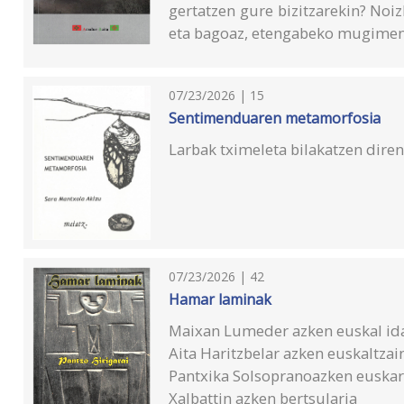
gertatzen gure bizitzarekin? Noiz
eta bagoaz, etengabeko mugime
07/23/2026 | 15
Sentimenduaren metamorfosia
Larbak tximeleta bilakatzen diren
07/23/2026 | 42
Hamar laminak
Maixan Lumeder azken euskal id
Aita Haritzbelar azken euskaltzai
Pantxika Solsopranoazken euskar
Xalbattin azken bertsularia