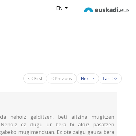
EN
<< First
< Previous
Next >
Last >>
da nehoiz gelditzen, beti aitzina mugitzen
. Nehoiz ez dugu ur bera bi aldiz pasatzen
engabeko mugimenduan. Ez ote zaigu gauza bera