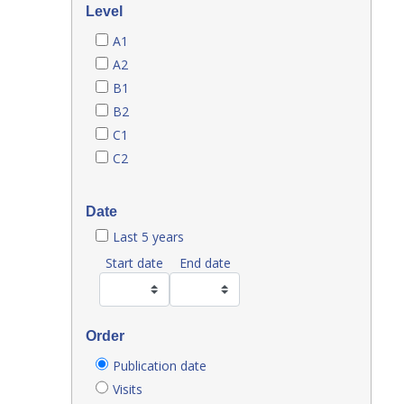
Level
A1
A2
B1
B2
C1
C2
Date
Last 5 years
Start date
End date
Order
Publication date
Visits