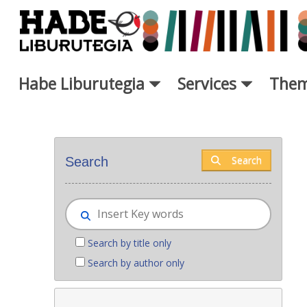
Skip to Main Content
Habe Liburutegia
Services
Them
New books - Liburutegia
Search
Search
Search by title only
Search by author only