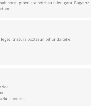
bait sortu ginen eta noizbait hilen gara. Bagatoz
nduan.
 legez, tristura poztasun bihur daiteke.
azlea
na
azko kantaria