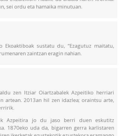
n, sei ordu eta hamaika minutuan.
Ekoaktiboak sustatu du, “Ezagutuz maitatu,
rumenaren zaintzan eragin nahian.
ldu zen Itziar Oiartzabalek Azpeitiko herriari
 artean. 2013an hil zen idazlea; oraintsu arte,
ririk.
k Azpeitira jo du jaso berri duen eskutitz
a. 1870eko uda da, bigarren gerra karlistaren
tiren ikerketak ezustekotik ezustekora eramango