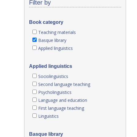
Filter by
Book category
Teaching materials
Basque library
Applied linguistics
Applied linguistics
Sociolinguistics
Second language teaching
Psycholinguistics
Language and education
First language teaching
Linguistics
Basque library