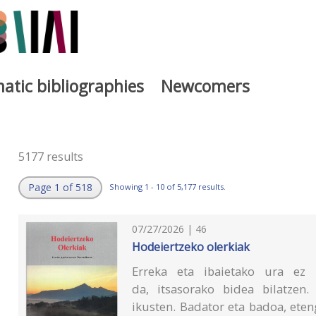
atic bibliographies
Newcomers
5177 results
Page 1 of 518
Showing 1 - 10 of 5,177 results.
07/27/2026 | 46
Hodeiertzeko olerkiak
Erreka eta ibaietako ura ez 
da, itsasorako bidea bilatzen
ikusten. Badator eta badoa, et