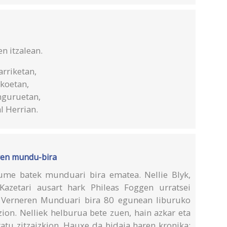
n itzalean.
arriketan,
okoetan,
inguruetan,
l Herrian.
yren mundu-bira
ume batek munduari bira ematea. Nellie Blyk,
Kazetari ausart hark Phileas Foggen urratsei
es Verneren Munduari bira 80 egunean liburuko
zion. Nelliek helburua bete zuen, hain azkar eta
atu zitzaizkion. Hauxe da bidaia haren kronika: