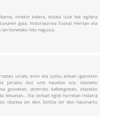
arna, nirekin batera, bidaia luze bat egitera
izunaren gaia, historiaurrea Euskal Herrian eta
 lan honetako ildo nagusia.
rratsez urrats, erori eta zutitu artean igarotzen
la jarraitu dut urte hauetan ere, idazteko
a goxoetan, atzerriko kafetegietan, idazteko
 lekuetan... Eta zerbait egite horretan indarra
asiz idaztea zer den, bizitza zer den hausnartu