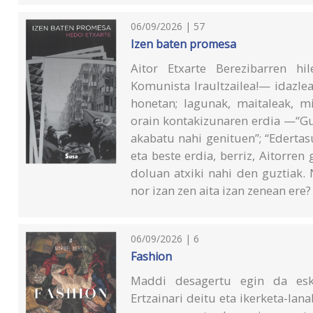
06/09/2026 | 57
Izen baten promesa
Aitor Etxarte Berezibarren h
Komunista Iraultzailea!— idazle
honetan; lagunak, maitaleak, mi
orain kontakizunaren erdia —“Gu
akabatu nahi genituen”; “Edertas
eta beste erdia, berriz, Aitorren 
doluan atxiki nahi den guztiak. N
nor izan zen aita izan zenean ere?
06/09/2026 | 6
Fashion
Maddi desagertu egin da esko
Ertzainari deitu eta ikerketa-lan