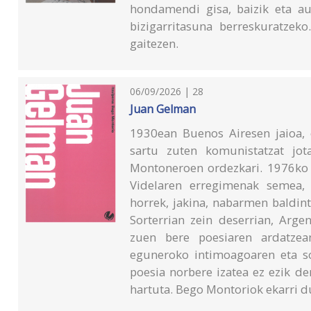
hondamendi gisa, baizik eta auk
bizigarritasuna berreskuratze
gaitezen.
06/09/2026 | 28
Juan Gelman
1930ean Buenos Airesen jaioa, 
sartu zuten komunistatzat jota
Montoneroen ordezkari. 1976ko e
Videlaren erregimenak semea, e
horrek, jakina, nabarmen baldin
Sorterrian zein deserrian, Arge
zuen bere poesiaren ardatzean
eguneroko intimoagoaren eta so
poesia norbere izatea ez ezik de
hartuta. Bego Montoriok ekarri du