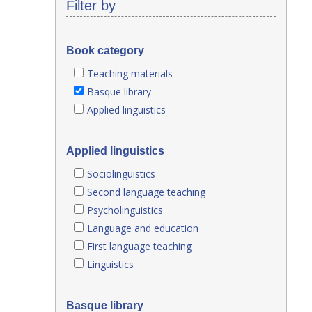
Filter by
Book category
Teaching materials
Basque library
Applied linguistics
Applied linguistics
Sociolinguistics
Second language teaching
Psycholinguistics
Language and education
First language teaching
Linguistics
Basque library