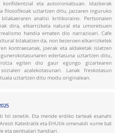
konfidentzial eta autoironiatsuan. Idazkerak
 filosofikoak uztartzen ditu, jazzaren inguruko
 bilakaeraren analisi kritikoraino. Pertsonaien
riak dira, elkarrizketa natural eta umoretsuen
rrealismo handia ematen dio narrazioari. Cafe
ltural bilakatzen da, non bezeroen elkarrizketek
en kontraesanak, joerak eta aldaketak islatzen
 egunerokotasunaren edertasuna uztartzen ditu,
rrotza egiten dio gaur egungo gizartearen
 sozialen azalekotasunari. Lanak freskotasun
ktuala uztartzen ditu modu originalean.
2025
ti hil zenetik. Eta mende erdiko tarteak esanahi
l Aresti Katedratik eta EHUtik omenaldi xume bat
le eta pentsalari handiari.