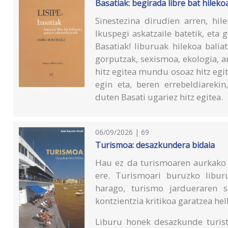
Basatiak: begirada libre bat hileko
Sinestezina dirudien arren, hil
Ikuspegi askatzaile batetik, et
Basatiak! liburuak hilekoa balia
gorputzak, sexismoa, ekologia, a
hitz egitea mundu osoaz hitz egite
egin eta, beren errebeldiarek
duten Basati ugariez hitz egitea.
06/09/2026 | 69
Turismoa: desazkundera bidaia
Hau ez da turismoaren aurkako l
ere. Turismoari buruzko liburu
harago, turismo jardueraren s
kontzientzia kritikoa garatzea he
Liburu honek desazkunde turist