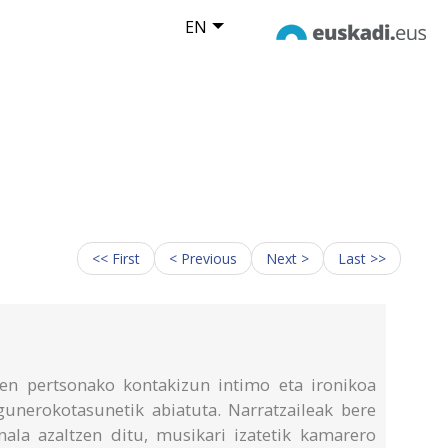
EN
<< First
< Previous
Next >
Last >>
en pertsonako kontakizun intimo eta ironikoa
gunerokotasunetik abiatuta. Narratzaileak bere
onala azaltzen ditu, musikari izatetik kamarero