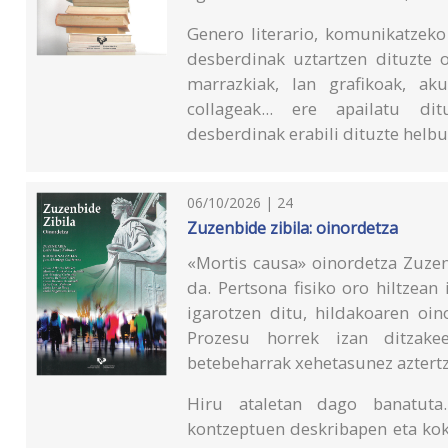
Genero literario, komunikatzeko
desberdinak uztartzen dituzte o
marrazkiak, lan grafikoak, akua
collageak... ere apailatu d
desberdinak erabili dituzte helbur
06/10/2026 | 24
Zuzenbide zibila: oinordetza
«Mortis causa» oinordetza Zuzenb
da. Pertsona fisiko oro hiltzean
igarotzen ditu, hildakoaren oi
Prozesu horrek izan ditzake
betebeharrak xehetasunez aztert
Hiru ataletan dago banatuta.
kontzeptuen deskribapen eta kok