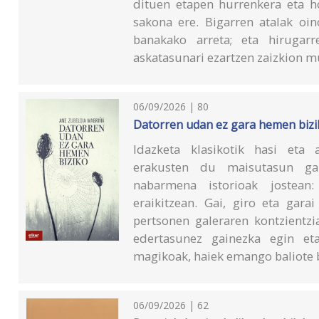
dituen etapen hurrenkera eta ho
sakona ere. Bigarren atalak oin
banakako arreta; eta hirugarr
askatasunari ezartzen zaizkion m
06/09/2026 | 80
Datorren udan ez gara hemen bizi
Idazketa klasikotik hasi eta 
erakusten du maisutasun gal
nabarmena istorioak jostean
eraikitzean. Gai, giro eta gara
pertsonen galeraren kontzientzi
edertasunez gainezka egin eta
magikoak, haiek emango baliote b
06/09/2026 | 62