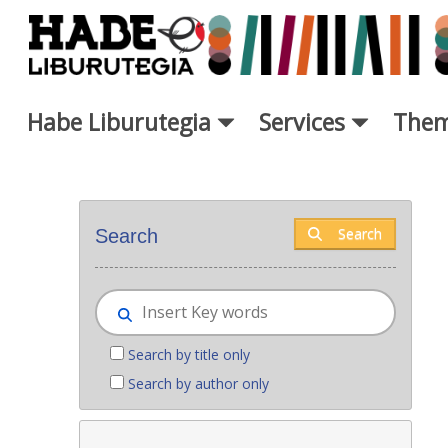
Skip to Main Content
Habe Liburutegia
Services
Them
New books - Liburutegia
Search
Search
Search by title only
Search by author only