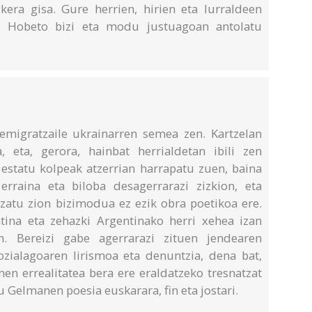
era gisa. Gure herrien, hirien eta lurraldeen
ko. Hobeto bizi eta modu justuagoan antolatu
emigratzaile ukrainarren semea zen. Kartzelan
, eta, gerora, hainbat herrialdetan ibili zen
statu kolpeak atzerrian harrapatu zuen, baina
rraina eta biloba desagerrarazi zizkion, eta
tzatu zion bizimodua ez ezik obra poetikoa ere.
ntina eta zehazki Argentinako herri xehea izan
. Bereizi gabe agerrarazi zituen jendearen
zialagoaren lirismoa eta denuntzia, dena bat,
nen errealitatea bera ere eraldatzeko tresnatzat
 Gelmanen poesia euskarara, fin eta jostari.