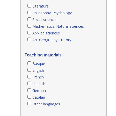
Literature
Philosophy. Psychology
Social sciences
Mathematics. Natural sciences
Applied sciences
Art. Geography. History
Teaching materials
Basque
English
French
Spanish
German
Catalan
Other languages