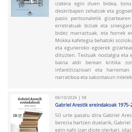
izatera egin duen bidea, tonu 
deskribapen zehatzak eta gogoeta
pasio pertsonaletik gizartearen
erretratuak biziak eta sinesgar
bidez marraztuak, eta horrek e
Mokka kafetegia behatoki sozioku
eta eguneroko egoerek gizartear
dituzten. Testuak nostalgia eta
baina aldi berean kritika zo
infantilizazioari eta harreman
narratiboa eta sakontasun intele
06/10/2026 | 58
Gabriel Arestik ereindakoak 1975-
50 urte pasatu dira Gabriel Ares
berezia hartzen duelarik, Gabrie
egin nahi izan diote olerkari, idaz