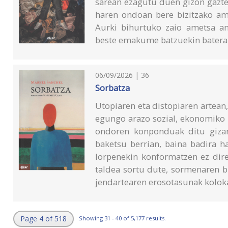
sarean ezagutu duen gizon gazte
haren ondoan bere bizitzako ame
Aurki bihurtuko zaio ametsa a
beste emakume batzuekin batera, j
06/09/2026 | 36
Sorbatza
Utopiaren eta distopiaren artean,
egungo arazo sozial, ekonomiko 
ondoren konponduak ditu gizarte
baketsu berrian, baina badira h
lorpenekin konformatzen ez dire
taldea sortu dute, sormenaren bi
jendartearen erosotasunak koloka
Page 4 of 518
Showing 31 - 40 of 5,177 results.