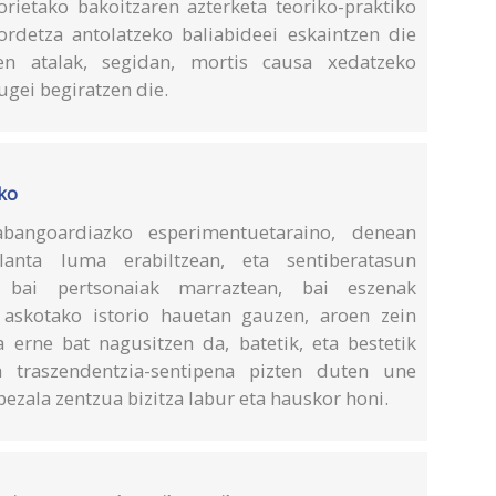
rietako bakoitzaren azterketa teoriko-praktiko
ordetza antolatzeko baliabideei eskaintzen die
en atalak, segidan, mortis causa xedatzeko
ugei begiratzen die.
ko
abangoardiazko esperimentuetaraino, denean
anta luma erabiltzean, eta sentiberatasun
: bai pertsonaiak marraztean, bai eszenak
i askotako istorio hauetan gauzen, aroen zein
a erne bat nagusitzen da, batetik, eta bestetik
 traszendentzia-sentipena pizten duten une
ezala zentzua bizitza labur eta hauskor honi.