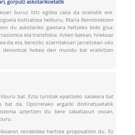
ari, gorputz askotarikoetatik
ekoari buruz hitz egitea zaila da oraindik ere.
a gogoeta bultzatzea helburu, María Reimóndezen
tzen du askotariko gaietara heltzeko bide gisa:
rrazismoa eta transfobia. Azken batean, hilekoaz
a da; eta, bereziki, ezarritakoari jarraitzeari uko
in, denontzat hobea den mundu bat eraikitzen
iburu bat. Ezta turistak epaitzeko saiakera bat
 bat da. Oporretako argazki distiratsuetatik
istema aztertzen du bere zabaltasun osoan,
lburu.
ikoaren norabidea hartzea proposatzen du. Ez