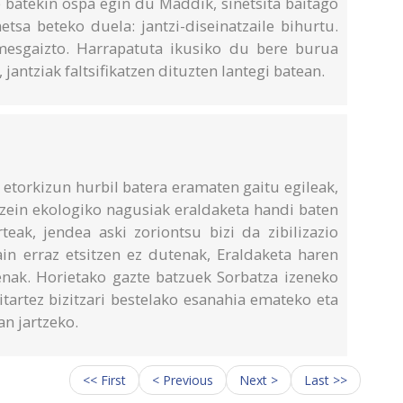
 batekin ospa egin du Maddik, sinetsita baitago
tsa beteko duela: jantzi-diseinatzaile bihurtu.
mesgaizto. Harrapatuta ikusiko du bere burua
antziak faltsifikatzen dituzten lantegi batean.
 etorkizun hurbil batera eramaten gaitu egileak,
zein ekologiko nagusiak eraldaketa handi baten
ak, jendea aski zoriontsu bizi da zibilizazio
ain erraz etsitzen ez dutenak, Eraldaketa haren
nak. Horietako gazte batzuek Sorbatza izeneko
tartez bizitzari bestelako esanahia emateko eta
n jartzeko.
<< First
< Previous
Next >
Last >>