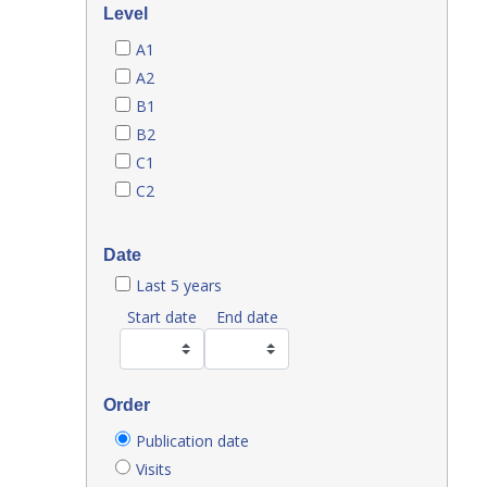
Level
A1
A2
B1
B2
C1
C2
Date
Last 5 years
Start date
End date
Order
Publication date
Visits