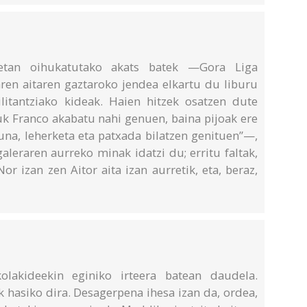
iletan oihukatutako akats batek —Gora Liga
aren aitaren gaztaroko jendea elkartu du liburu
litantziako kideak. Haien hitzek osatzen dute
k Franco akabatu nahi genuen, baina pijoak ere
una, leherketa eta patxada bilatzen genituen”—,
galeraren aurreko minak idatzi du; erritu faltak,
or izan zen Aitor aita izan aurretik, eta, beraz,
lakideekin eginiko irteera batean daudela.
ak hasiko dira. Desagerpena ihesa izan da, ordea,