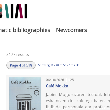
atic bibliographies
Newcomers
5177 results
Page 4 of 518
Showing 31 - 40 of 5,177 results.
06/10/2026 | 125
Café Mokka
Jabier Muguruzaren testuak leh
eskaintzen du, kafetegi baten e
ibilbide pertsonala eta profesi