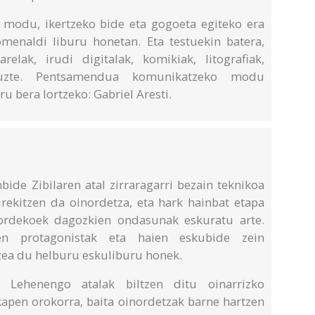
 modu, ikertzeko bide eta gogoeta egiteko era
menaldi liburu honetan. Eta testuekin batera,
relak, irudi digitalak, komikiak, litografiak,
ituzte. Pentsamendua komunikatzeko modu
u bera lortzeko: Gabriel Aresti.
ide Zibilaren atal zirraragarri bezain teknikoa
 irekitzen da oinordetza, eta hark hainbat etapa
nordekoek dagozkien ondasunak eskuratu arte.
en protagonistak eta haien eskubide zein
zea du helburu eskuliburu honek.
 Lehenengo atalak biltzen ditu oinarrizko
apen orokorra, baita oinordetzak barne hartzen