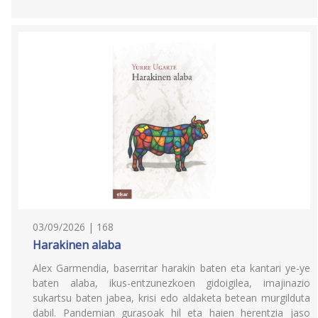
03/09/2026 | 168
Harakinen alaba
Alex Garmendia, baserritar harakin baten eta kantari ye-ye
baten alaba, ikus-entzunezkoen gidoigilea, imajinazio
sukartsu baten jabea, krisi edo aldaketa betean murgilduta
dabil. Pandemian gurasoak hil eta haien herentzia jaso