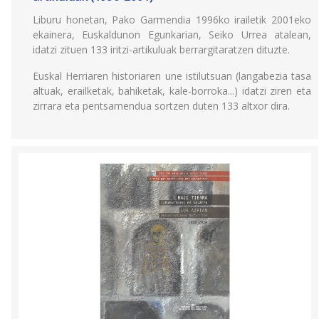
Liburu honetan, Pako Garmendia 1996ko irailetik 2001eko
ekainera, Euskaldunon Egunkarian, Seiko Urrea atalean,
idatzi zituen 133 iritzi-artikuluak berrargitaratzen dituzte.
Euskal Herriaren historiaren une istilutsuan (langabezia tasa
altuak, erailketak, bahiketak, kale-borroka...) idatzi ziren eta
zirrara eta pentsamendua sortzen duten 133 altxor dira.