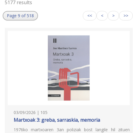
5177 results
Page 9 of 518
<<
<
>
>>
03/09/2026 | 105
Martxoak 3: greba, sarraskia, memoria
1976ko martxoaren 3an poliziak bost langile hil zituen