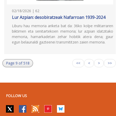
02/18/2026 | 62
Lur Azpian: desobiratzeak Nafarroan 1939-2024
Liburu hau memoria ariketa bat da: 36ko kolpe militarraren
biktimen eta senitartekoen memoria; lur azpian idatzitako
memoria, hamarkadetan zehar hobitik atera dena; gaur
egun belaunaldi gazteenei transmititzen zaien memoria.
Page 9 of 518
<<
<
>
>>
FOLLOW US