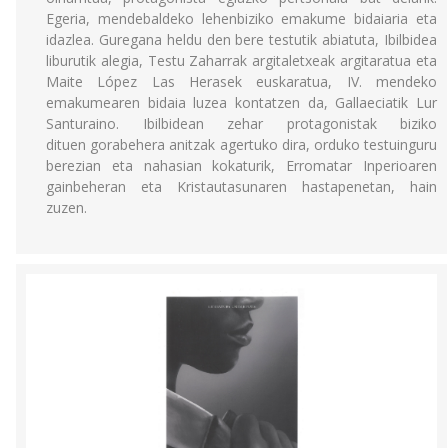
Egeria, mendebaldeko lehenbiziko emakume bidaiaria eta
idazlea. Guregana heldu den bere testutik abiatuta, Ibilbidea
liburutik alegia, Testu Zaharrak argitaletxeak argitaratua eta
Maite López Las Herasek euskaratua, IV. mendeko
emakumearen bidaia luzea kontatzen da, Gallaeciatik Lur
Santuraino. Ibilbidean zehar protagonistak biziko
dituen gorabehera anitzak agertuko dira, orduko testuinguru
berezian eta nahasian kokaturik, Erromatar Inperioaren
gainbeheran eta Kristautasunaren hastapenetan, hain
zuzen.