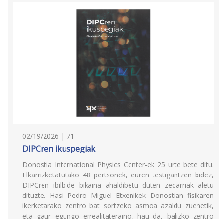
02/19/2026 | 71
DIPCren ikuspegiak
Donostia International Physics Center-ek 25 urte bete ditu.
Elkarrizketatutako 48 pertsonek, euren testigantzen bidez,
DIPCren ibilbide bikaina ahaldibetu duten zedarriak aletu
dituzte. Hasi Pedro Miguel Etxenikek Donostian fisikaren
ikerketarako zentro bat sortzeko asmoa azaldu zuenetik,
eta gaur egungo errealitateraino, hau da, balizko zentro