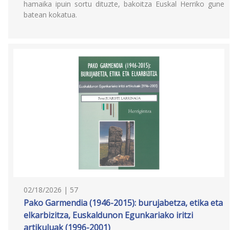
hamaika ipuin sortu dituzte, bakoitza Euskal Herriko gune
batean kokatua.
02/18/2026 | 57
Pako Garmendia (1946-2015): burujabetza, etika eta
elkarbizitza, Euskaldunon Egunkariako iritzi
artikuluak (1996-2001)