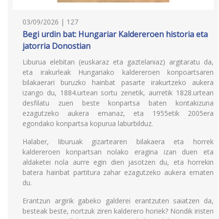
03/09/2026 | 127
Begi urdin bat: Hungariar Kaldereroen historia eta
jatorria Donostian
Liburua elebitan (euskaraz eta gaztelaniaz) argitaratu da,
eta irakurleak Hungariako kaldereroen konpoartsaren
bilakaerari buruzko hainbat pasarte irakurtzeko aukera
izango du, 1884.urtean sortu zenetik, aurretik 1828.urtean
desfilatu zuen beste konpartsa baten kontakizuna
ezagutzeko aukera emanaz, eta 1955etik 2005era
egondako konpartsa kopurua laburbilduz.
Halaber, liburuak gizartearen bilakaera eta horrek
kaldereroen konpartsan nolako eragina izan duen eta
aldaketei nola aurre egin dien jasotzen du, eta horrekin
batera hainbat partitura zahar ezagutzeko aukera ematen
du.
Erantzun argirik gabeko galderei erantzuten saiatzen da,
besteak beste, nortzuk ziren kalderero horiek? Nondik iristen