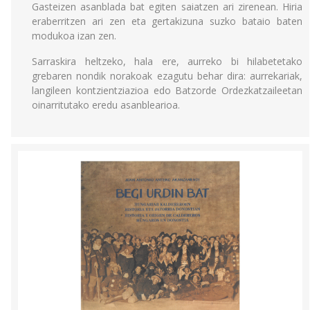
Gasteizen asanblada bat egiten saiatzen ari zirenean. Hiria
eraberritzen ari zen eta gertakizuna suzko bataio baten
modukoa izan zen.
Sarraskira heltzeko, hala ere, aurreko bi hilabetetako
grebaren nondik norakoak ezagutu behar dira: aurrekariak,
langileen kontzientziazioa edo Batzorde Ordezkatzaileetan
oinarritutako eredu asanblearioa.