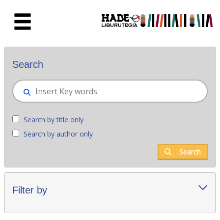
Skip to Main Content
New books - Liburutegia
Search
Search by title only
Search by author only
Search
Filter by