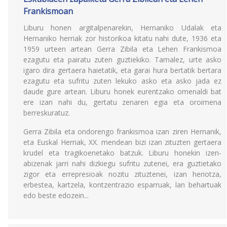
Frankismoan
Liburu honen argitalpenarekin, Hernaniko Udalak eta
Hernaniko herriak zor historikoa kitatu nahi dute, 1936 eta
1959 urteen artean Gerra Zibila eta Lehen Frankismoa
ezagutu eta pairatu zuten guztiekiko. Tamalez, urte asko
igaro dira gertaera haietatik, eta garai hura bertatik bertara
ezagutu eta sufritu zuten lekuko asko eta asko jada ez
daude gure artean. Liburu honek eurentzako omenaldi bat
ere izan nahi du, gertatu zenaren egia eta oroimena
berreskuratuz.
Gerra Zibila eta ondorengo frankismoa izan ziren Hernanik,
eta Euskal Herriak, XX. mendean bizi izan zituzten gertaera
krudel eta tragikoenetako batzuk. Liburu honekin izen-
abizenak jarri nahi dizkiegu sufritu zutenei, era guztietako
zigor eta errepresioak nozitu zituztenei, izan heriotza,
erbestea, kartzela, kontzentrazio esparruak, lan behartuak
edo beste edozein...