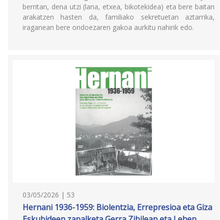
berritan, dena utzi (lana, etxea, bikotekidea) eta bere baitan
arakatzen hasten da, familiako sekretuetan aztarrika,
iraganean bere ondoezaren gakoa aurkitu nahirik edo.
03/05/2026 | 53
Hernani 1936-1959: Biolentzia, Errepresioa eta Giza
Eskubideen zapalketa Gerra Zibilean eta Lehen