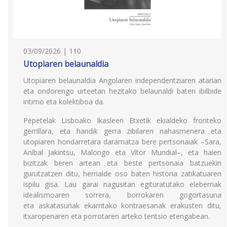
03/09/2026 | 110
Utopiaren belaunaldia
Utopiaren belaunaldia Angolaren independentziaren atarian
eta ondorengo urteetan hezitako belaunaldi baten ibilbide
intimo eta kolektiboa da.
Pepetelak Lisboako Ikasleen Etxetik ekialdeko fronteko
gerrillara, eta handik gerra zibilaren nahasmenera eta
utopiaren hondarretara daramatza bere pertsonaiak –Sara,
Aníbal Jakintsu, Malongo eta Vítor Mundial–, eta haien
bizitzak beren artean eta beste pertsonaia batzuekin
gurutzatzen ditu, herrialde oso baten historia zatikatuaren
ispilu gisa. Lau garai nagusitan egituratutako eleberriak
idealismoaren sorrera, borrokaren gogortasuna
eta askatasunak ekarritako kontraesanak erakusten ditu,
itxaropenaren eta porrotaren arteko tentsio etengabean.