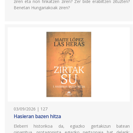
ziren eta non finkatzen ziren? Zer bide erabiltzen zituzten?
Benetan Hungariakoak ziren?
03/09/2026 | 127
Hasieran bazen hitza
Eleberri historikoa da, egiazko gertakizun batean
oinarritua, protagonista egiazko pertsonaia bat delarik: