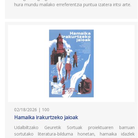
hura mundu mailako erreferentzia puntua izatera iritsi arte.
02/18/2026 | 100
Hamaika irakurtzeko jaioak
Udalbiltzako Geuretik Sortuak proiektuaren barruan
sortutako literatura-bilduma honetan, hamaika idazlek