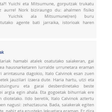
eta?! Yuichi eta Mitsumune, gorputzak trukatu
rez aurre! Nork biziraungo du: ahalmen fisiko
en Yuichik ala Mitsumune(ren) buru
atutako agente bati jarraika, istorioak haren
iak
lariak hamabi atalek osatutako saiakeran, gai
urlea hausnarketaren lurralde urrunetara eraman
ri arintasuna dagokio, Italo Calvinok esan zuen
tek jauzilari izaera dute. Haria hartu, utzi eta
estuinguru eta garai desberdinetako beste
ei argia egin ahala. Eta gogoetak bihurriak ere
 diotelako. Ildo beretik, Italo Calvinok aztertu
en nagusi: zehaztasuna. Bada, saiakerak egiten
te, nahiz eta ezusteko lekuetara eraman. Ez dira