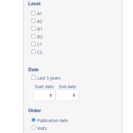
Level
A1
A2
B1
B2
C1
C2
Date
Last 5 years
Start date
End date
Order
Publication date
Visits