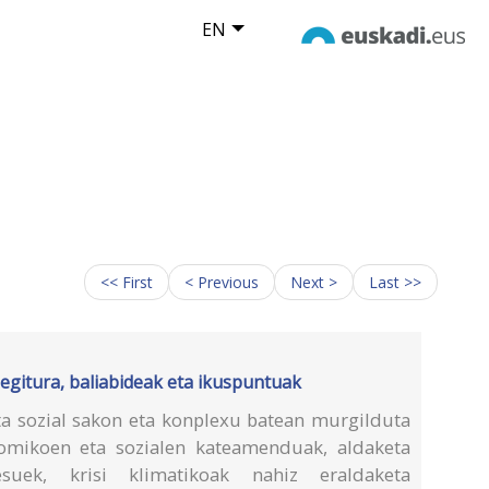
EN
<< First
< Previous
Next >
Last >>
 egitura, baliabideak eta ikuspuntuak
a sozial sakon eta konplexu batean murgilduta
nomikoen eta sozialen kateamenduak, aldaketa
esuek, krisi klimatikoak nahiz eraldaketa