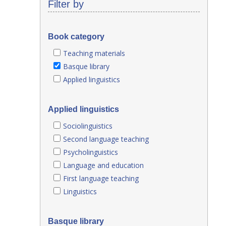
Filter by
Book category
Teaching materials
Basque library
Applied linguistics
Applied linguistics
Sociolinguistics
Second language teaching
Psycholinguistics
Language and education
First language teaching
Linguistics
Basque library