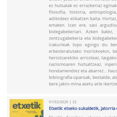
ez hutsalak ez errazkeriaz eginak;
filosofia, historia, antropologia
adibideez elikatzen baita. Hortaz,
ematen. Izan ere, sasi argudi
bidegabekeriari. Azken batez,
zentzugabekeria eta bidegabeker
irakurleak topo egingo du ber
erbesteratutako moriskoekin, be
heriotzarekiko arrozteaz, taigako
nazismoaren hutsaltzeaz, inper
hondamendiez eta abarrez... hau
bibliografia oparoak, bestalde, at
bere jakin-mina asetu arte ikertze
01/02/2026 | 32
Etxetik: etxeko sukaldetik, jatorri