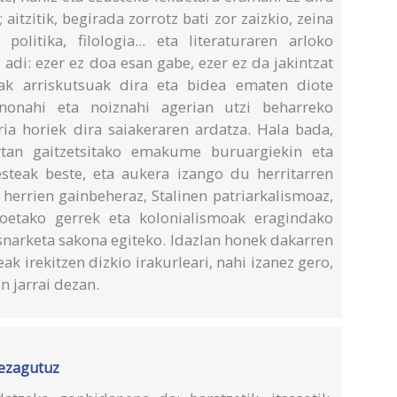
 aitzitik, begirada zorrotz bati zor zaizkio, zeina
, politika, filologia... eta literaturaren arloko
 adi: ezer ez doa esan gabe, ezer ez da jakintzat
oak arriskutsuak dira eta bidea ematen diote
 nonahi eta noiznahi agerian utzi beharreko
ia horiek dira saiakeraren ardatza. Hala bada,
tan gaitzetsitako emakume buruargiekin eta
steak beste, eta aukera izango du herritarren
 herrien gainbeheraz, Stalinen patriarkalismoaz,
ioetako gerrek eta kolonialismoak eragindako
snarketa sakona egiteko. Idazlan honek dakarren
eak irekitzen dizkio irakurleari, nahi izanez gero,
n jarrai dezan.
a ezagutuz