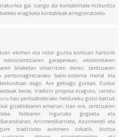
 irakurlea gai izango da kontabilitate-hizkuntza
bateko eragiketa kontableak erregistratzeko.
 duen ekimen eta indar guztia kontuan harturik
 teknozientziaren garapenean, ekonomiaren
en bilaketan oinarritzen denez, zentzuaren
a pertsonagintzarako balio-sistema moral eta
 deskuidoan dago. Are gehiago gurean, Euskal
besteak beste, tradizio propioa ezagutu, zaindu
Liburu hau pentsabiderako helduleku gutxi batzuk
al gizabidearen emarian. Izan ere, zentzuaren
iteke fedearen inguruko gogoeta eta
 Barandiaran, Arizmendiarrieta, Azurmendi eta
ure tradizioko autoreen sokatik, bizitza
sustraiak dituen gizagintzarekin eta