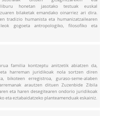
k, liburu honetan jasotako testuak euskal
zuaren bilaketak emandako oinarriez ari dira.
en tradizio humanista eta humanizatzailearen
leok gogoeta antropologiko, filosofiko eta
rua familia kontzeptu anitzetik abiatzen da,
eta harreman juridikoak nola sortzen diren
a, bikoteen erregistroa, guraso-seme-alaben
arremanak arautzen dituen Zuzenbide Zibila
zaren eta haren desegitearen ondorio juridikoak
zeko eta eztabaidatzeko planteamenduak eskainiz.