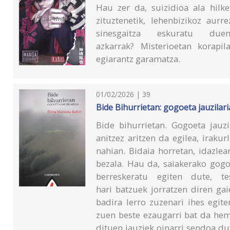
Hau zer da, suizidioa ala hilk
zituztenetik, lehenbizikoz aur
sinesgaitza eskuratu du
azkarrak? Misterioetan korapil
egiarantz garamatza.
01/02/2026 | 39
Bide Bihurrietan: gogoeta jauzilar
Bide bihurrietan. Gogoeta jauzi
anitzez aritzen da egilea, irak
nahian. Bidaia horretan, idazlea
bezala. Hau da, saiakerako gogoe
berreskeratu egiten dute, t
hari batzuek jorratzen diren gai
badira lerro zuzenari ihes egiten
zuen beste ezaugarri bat da hem
dituen jauziek oinarri sendoa du