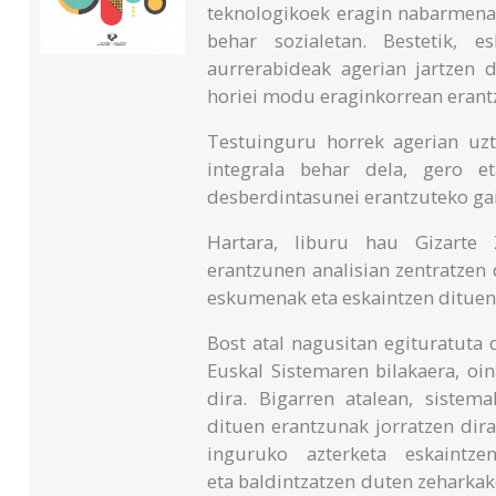
teknologikoek eragin nabarmena
behar sozialetan. Bestetik, 
aurrerabideak agerian jartzen d
horiei modu eraginkorrean erant
Testuinguru horrek agerian uz
integrala behar dela, gero e
desberdintasunei erantzuteko ga
Hartara, liburu hau Gizarte
erantzunen analisian zentratzen d
eskumenak eta eskaintzen dituen 
Bost atal nagusitan egituratuta 
Euskal Sistemaren bilakaera, oin
dira. Bigarren atalean, siste
dituen erantzunak jorratzen dira
inguruko azterketa eskaintze
eta baldintzatzen duten zeharkako