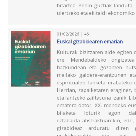
bitartez. Behin guztiak landuta,
ulertzeko eta ekitaldi ekonomiko 
01/02/2026 | 46
Euskal gizabidearen emarian
Kulturak bizitzaren alde egiten
ere, Mendebaldeko ongizatea
hazkundean eta gozamen hutsar
mailako galdera-erantzunen et
espiritualen lanketa erabateko
Herrian, zapalketaren eraginez, 
eta lantzeko zailtasuna izanik. 
ematera dator, XX. mendeko eusk
bilaketa loturik egon da
eztabaida abstraktuarekin, edo,
gizabideaz arduratu diren g
praktikoarekin ere bai: 