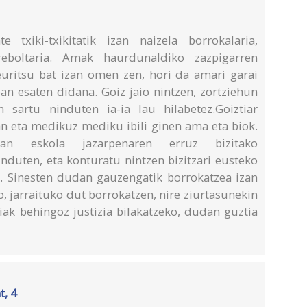
 txiki-txikitatik izan naizela borrokalaria,
rreboltaria. Amak haurdunaldiko zazpigarren
uritsu bat izan omen zen, hori da amari garai
an esaten didana. Goiz jaio nintzen, zortziehun
 sartu ninduten ia-ia lau hilabetez.Goiztiar
dan eta medikuz mediku ibili ginen ama eta biok.
oan eskola jazarpenaren erruz bizitako
duten, eta konturatu nintzen bizitzari eusteko
la. Sinesten dudan gauzengatik borrokatzea izan
ko, jarraituko dut borrokatzen, nire ziurtasunekin
ziak behingoz justizia bilakatzeko, dudan guztia
t, 4