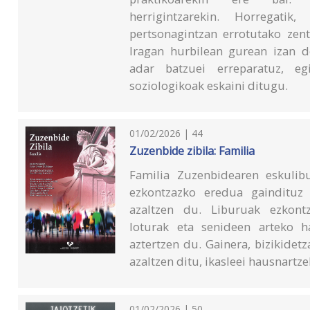
herrigintzarekin. Horregati
pertsonagintzan errotutako zent
Iragan hurbilean gurean izan d
adar batzuei erreparatuz, egi
soziologikoak eskaini ditugu.
01/02/2026 | 44
Zuzenbide zibila: Familia
Familia Zuzenbidearen eskulibu
ezkontzazko eredua gaindituz 
azaltzen du. Liburuak ezkontz
loturak eta senideen arteko h
aztertzen du. Gainera, bizikidet
azaltzen ditu, ikasleei hausnart
01/02/2026 | 50