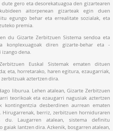
 dute gero eta desorekatuagoa den gizartearen
eskubideen aitorpenean gizarteak egin duen
itu egungo behar eta errealitate sozialak, eta
zuteko premia.
ten du Gizarte Zerbitzuen Sistema sendoa eta
ta konplexuagoak diren gizarte-behar eta -
i izango dena.
 Zerbitzuen Euskal Sistemak ematen dituen
a; eta, horretarako, haren egitura, ezaugarriak,
zerbitzuak aztertzen dira.
dago liburua. Lehen atalean, Gizarte Zerbitzuen
arri teorikoak eta ezaugarri nagusiak aztertzen
mak kontingentzia desberdinen aurrean ematen
. Hirugarrenak, berriz, zerbitzuen horniduraren
n du. Laugarren atalean, sistema definitu
 gaiak lantzen dira. Azkenik, bosgarren atalean,