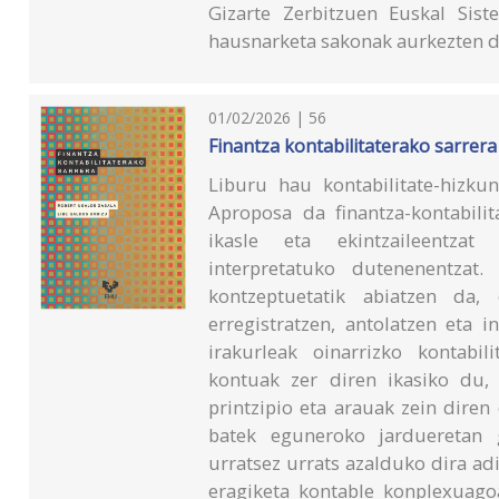
Gizarte Zerbitzuen Euskal Sis
hausnarketa sakonak aurkezten d
01/02/2026 | 56
Finantza kontabilitaterako sarrera
Liburu hau kontabilitate-hizkun
Aproposa da finantza-kontabili
ikasle eta ekintzaileentzat 
interpretatuko dutenenentzat. 
kontzeptuetatik abiatzen da, 
erregistratzen, antolatzen eta 
irakurleak oinarrizko kontabili
kontuak zer diren ikasiko du, 
printzipio eta arauak zein dire
batek eguneroko jardueretan g
urratsez urrats azalduko dira adi
eragiketa kontable konplexuagoa