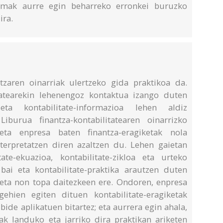
temak aurre egin beharreko erronkei buruzko
ira.
tzaren oinarriak ulertzeko gida praktikoa da.
tatearekin lehenengoz kontaktua izango duten
eta kontabilitate-informazioa lehen aldiz
Liburua finantza-kontabilitatearen oinarrizko
eta enpresa baten finantza-eragiketak nola
interpretatzen diren azaltzen du. Lehen gaietan
tate-ekuazioa, kontabilitate-zikloa eta urteko
bai eta kontabilitate-praktika arautzen duten
n eta non topa daitezkeen ere. Ondoren, enpresa
ehien egiten dituen kontabilitate-eragiketak
bide aplikatuen bitartez; eta aurrera egin ahala,
k landuko eta jarriko dira praktikan ariketen