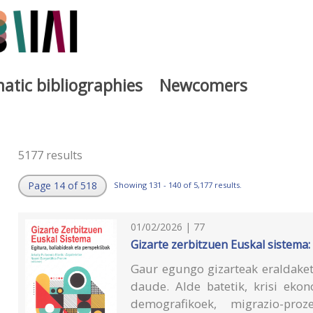
atic bibliographies
Newcomers
5177 results
Page 14 of 518
Showing 131 - 140 of 5,177 results.
01/02/2026 | 77
Gizarte zerbitzuen Euskal sistema:
Gaur egungo gizarteak eraldaket
daude. Alde batetik, krisi eko
demografikoek, migrazio-proz