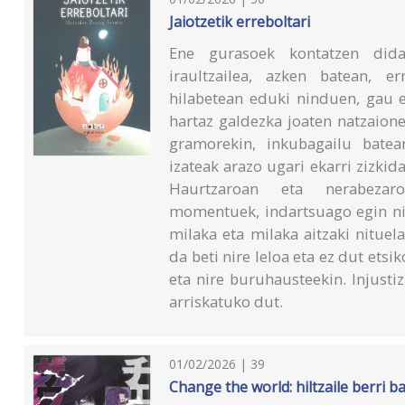
Jaiotzetik erreboltari
Ene gurasoek kontatzen didate
iraultzailea, azken batean, e
hilabetean eduki ninduen, gau e
hartaz galdezka joaten natzaione
gramorekin, inkubagailu batean
izateak arazo ugari ekarri zizki
Haurtzaroan eta nerabezar
momentuek, indartsuago egin nin
milaka eta milaka aitzaki nitue
da beti nire leloa eta ez dut etsi
eta nire buruhausteekin. Injusti
arriskatuko dut.
01/02/2026 | 39
Change the world: hiltzaile berri ba