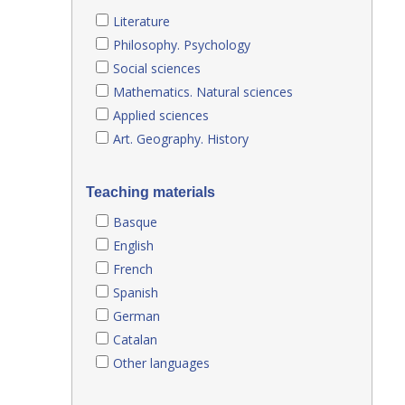
Literature
Philosophy. Psychology
Social sciences
Mathematics. Natural sciences
Applied sciences
Art. Geography. History
Teaching materials
Basque
English
French
Spanish
German
Catalan
Other languages