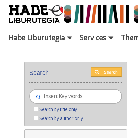
Skip to Main Content
Habe Liburutegia
Services
Them
New books - Liburutegia
Search
Search
Search by title only
Search by author only