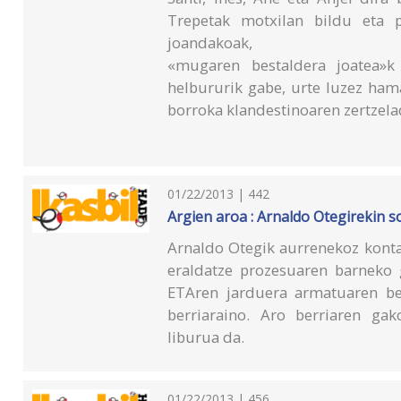
Trepetak motxilan bildu eta 
joandakoak,
«mugaren bestaldera joatea»k 
helbururik gabe, urte luzez ha
borroka klandestinoaren zertzela
01/22/2013 | 442
Argien aroa : Arnaldo Otegirekin s
Arnaldo Otegik aurrenekoz konta
eraldatze prozesuaren barneko 
ETAren jarduera armatuaren be
berriaraino. Aro berriaren gak
liburua da.
01/22/2013 | 456