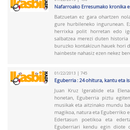
Nafarroako Erresumako kronika e
Batzuetan ez gara ohartzen nola
gure hurbileneko ingurunean. Ez
herrixka polit horretan edo 
salbatzea merezi duten historia 
buruzko kontakizun hauek hori dut
hainbeste nahasiz ezen nekez ber
01/22/2013 | 745
Eguberria : 24 ohitura, kantu eta is
Juan Kruz Igerabide eta Elena 
honetan, Eguberria piztu egiten
musikak eta aitzinako mundu ba
magikoa, natura eta Eguberriko er
Edertasun poetikoa eta ederta
Eguberriari kendu egin diote 