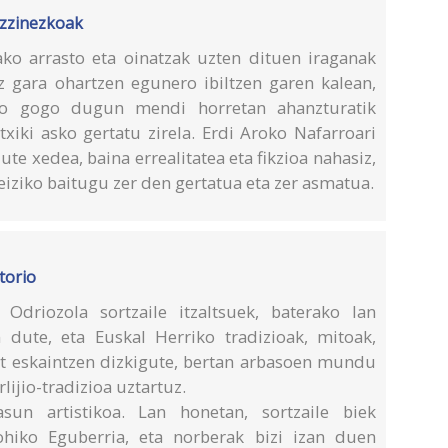
zzinezkoak
ko arrasto eta oinatzak uzten dituen iraganak
 gara ohartzen egunero ibiltzen garen kalean,
igo gogo dugun mendi horretan ahanzturatik
txiki asko gertatu zirela. Erdi Aroko Nafarroari
e xedea, baina errealitatea eta fikzioa nahasiz,
eiziko baitugu zer den gertatua eta zer asmatua.
torio
Odriozola sortzaile itzaltsuek, baterako lan
 dute, eta Euskal Herriko tradizioak, mitoak,
t eskaintzen dizkigute, bertan arbasoen mundu
lijio-tradizioa uztartuz.
sun artistikoa. Lan honetan, sortzaile biek
ohiko Eguberria, eta norberak bizi izan duen