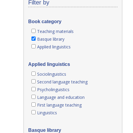
Filter by
Book category
Teaching materials
Basque library
Applied linguistics
Applied linguistics
Sociolinguistics
Second language teaching
Psycholinguistics
Language and education
First language teaching
Linguistics
Basque library