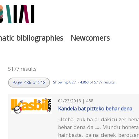
atic bibliographies
Newcomers
5177 results
Page 486 of 518
Showing 4,851 - 4,860 of 5,177 results.
01/23/2013 | 458
Kandela bat pizteko behar dena
«Izeba, zuk ba al dakizu zer beh
behar dena da...». Mundu honeta
hainbeste, baina denek berotzen