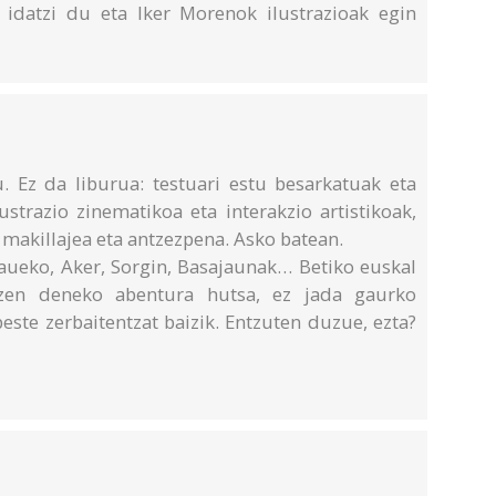
 idatzi du eta Iker Morenok ilustrazioak egin
. Ez da liburua: testuari estu besarkatuak eta
ustrazio zinematikoa eta interakzio artistikoak,
, makillajea eta antzezpena. Asko batean.
Gaueko, Aker, Sorgin, Basajaunak… Betiko euskal
zen deneko abentura hutsa, ez jada gaurko
beste zerbaitentzat baizik. Entzuten duzue, ezta?