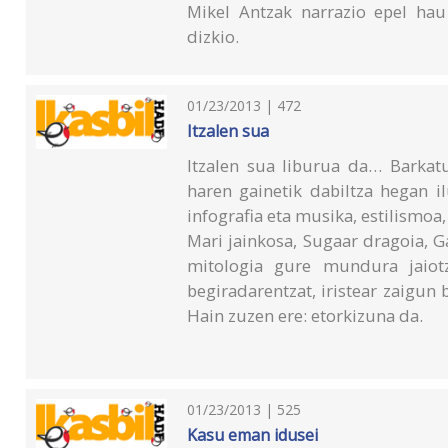
Mikel Antzak narrazio epel hau
dizkio.
01/23/2013 | 472
Itzalen sua
Itzalen sua liburua da… Barkatu
haren gainetik dabiltza hegan il
infografia eta musika, estilismoa
Mari jainkosa, Sugaar dragoia, 
mitologia gure mundura jaiot
begiradarentzat, iristear zaigun 
Hain zuzen ere: etorkizuna da.
01/23/2013 | 525
Kasu eman idusei