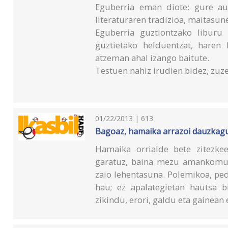
Eguberria eman diote: gure au
literaturaren tradizioa, maitasun
Eguberria guztiontzako liburu
guztietako helduentzat, haren 
atzeman ahal izango baitute.
Testuen nahiz irudien bidez, zuze
01/22/2013 | 613
Bagoaz, hamaika arrazoi dauzkagul
Hamaika orrialde bete zitezke
garatuz, baina mezu amankomun
zaio lehentasuna. Polemikoa, ped
hau; ez apalategietan hautsa b
zikindu, erori, galdu eta gainean