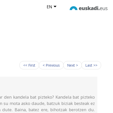
EN
<< First
< Previous
Next >
Last >>
ar den kandela bat pizteko? Kandela bat pizteko
n su mota asko daude, batzuk biziak besteak ez
 dute. Baina, batez ere, bihotzak berotzen du.