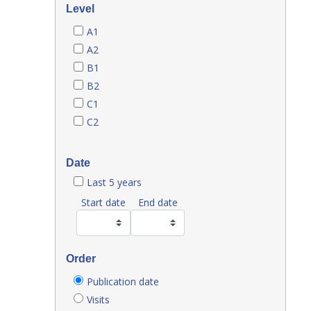
Level
A1
A2
B1
B2
C1
C2
Date
Last 5 years
Start date
End date
Order
Publication date
Visits