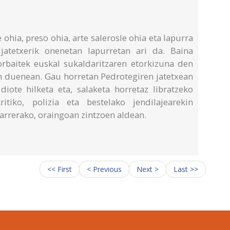
ohia, preso ohia, arte salerosle ohia eta lapurra
 jatetxerik onenetan lapurretan ari da. Baina
rbaitek euskal sukaldaritzaren etorkizuna den
en duenean. Gau horretan Pedrotegiren jatetxean
diote hilketa eta, salaketa horretaz libratzeko
ritiko, polizia eta bestelako jendilajearekin
xarrerako, oraingoan zintzoen aldean.
<< First
< Previous
Next >
Last >>