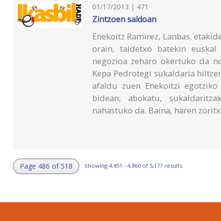
01/17/2013 | 471
Zintzoen saldoan
Enekoitz Ramirez, Lanbas, etakide 
orain, taldetxo batekin euskal
negozioa zeharo okertuko da no
Kepa Pedrotegi sukaldaria hiltz
afaldu zuen Enekoitzi egotziko 
bidean, abokatu, sukaldaritzak
nahastuko da. Baina, haren zorit
Page 486 of 518
Showing 4,851 - 4,860 of 5,177 results.