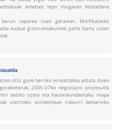
poltsikoak ametsez lepo mugaren bestaldera
berun zaporea zuen garaiean. Mitifikatzeko
maika euskal gizon-emakumek parte hartu zuten
dak.
olasaldia
tzen ditu gure herriko errealitatea aldatu duen
gorabeherak, 2005-07ko negoziazio prozesutik
hin betiko uztea eta hauteskundeetako mapa
oak ulertzeko ezinbestean irakurri beharreko