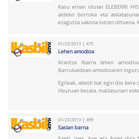
Kasu eman idusei ELEBERRI HIST
aldeko borroka eta askatasuna
ezagutza sakona lotzen dituena. Ko
01/23/2013 | 475
Lehen amodioa
Arantza Ibarra lehen amodioa
Barrukaldean amodioaren inguruk
Egileak, abesti bat egin dio bere
liburuan bezala, maitasunari eske
01/23/2013 | 499
Sasian barna
Santi, Ines, Ane eta Anjel dira