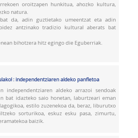
rrekoen oroitzapen hunkitua, ahozko kultura,
ezko natura.
 bat da, adin guztietako umeentzat eta adin
bidez antzinako tradizio kultural aberats bat
nean bihotzera hitz egingo die Eguberriak.
ako! : independentziaren aldeko panfletoa
en independentziaren aldeko arrazoi sendoak
 bat idazteko saio honetan, laburtzeari eman
agogikoa, estilo zuzenekoa da, beraz, liburutxo
iltzeko sorturikoa, eskuz esku pasa, zimurtu,
 eramatekoa baizik.