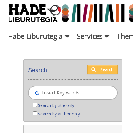
Skip to Main Content
Habe Liburutegia
Services
Them
New books - Liburutegia
Search
Search
Search by title only
Search by author only