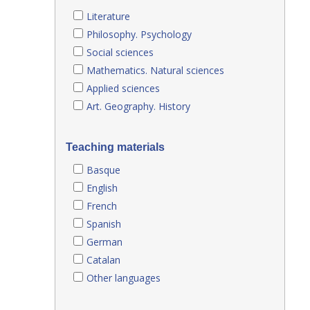
Literature
Philosophy. Psychology
Social sciences
Mathematics. Natural sciences
Applied sciences
Art. Geography. History
Teaching materials
Basque
English
French
Spanish
German
Catalan
Other languages