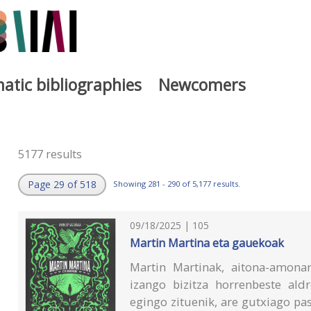
atic bibliographies
Newcomers
5177 results
Page 29 of 518
Showing 281 - 290 of 5,177 results.
09/18/2025 | 105
Martin Martina eta gauekoak
Martin Martinak, aitona-amona
izango bizitza horrenbeste ald
egingo zituenik, are gutxiago p