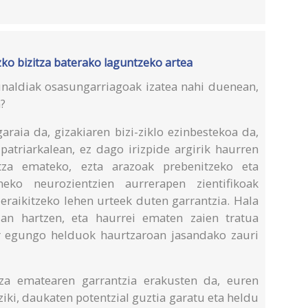
ko bizitza baterako laguntzeko artea
unaldiak osasungarriagoak izatea nahi duenean,
n?
araia da, gizakiaren bizi-ziklo ezinbestekoa da,
 patriarkalean, ez dago irizpide argirik haurren
tza emateko, ezta arazoak prebenitzeko eta
eko neurozientzien aurrerapen zientifikoak
 eraikitzeko lehen urteek duten garrantzia. Hala
uan hartzen, eta haurrei ematen zaien tratua
ur egungo helduok haurtzaroan jasandako zauri
tza ematearen garrantzia erakusten da, euren
ziki, daukaten potentzial guztia garatu eta heldu