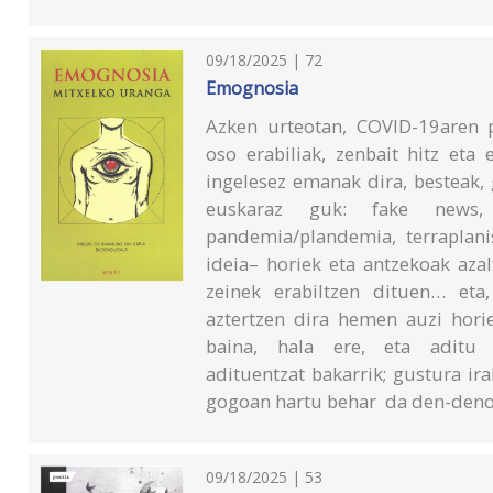
09/18/2025 | 72
Emognosia
Azken urteotan, COVID-19aren p
oso erabiliak, zenbait hitz eta
ingelesez emanak dira, besteak,
euskaraz guk: fake news, e
pandemia/plandemia, terraplan
ideia– horiek eta antzekoak aza
zeinek erabiltzen dituen… eta
aztertzen dira hemen auzi horie
baina, hala ere, eta aditu 
adituentzat bakarrik; gustura ir
gogoan hartu behar da den-denoi
09/18/2025 | 53