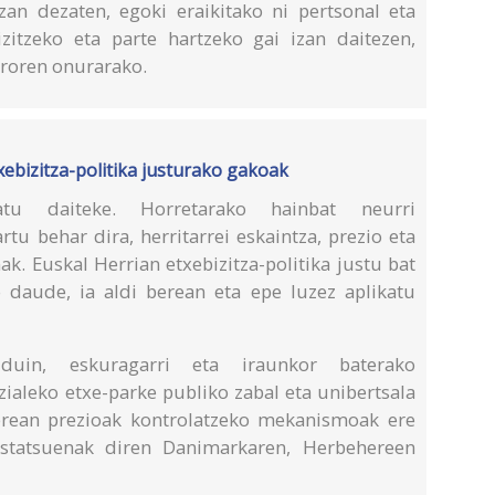
zan dezaten, egoki eraikitako ni pertsonal eta
izitzeko eta parte hartzeko gai izan daitezen,
ororen onurarako.
xebizitza-politika justurako gakoak
katu daiteke. Horretarako hainbat neurri
rtu behar dira, herritarrei eskaintza, prezio eta
. Euskal Herrian etxebizitza-politika justu bat
daude, ia aldi berean eta epe luzez aplikatu
a duin, eskuragarri eta iraunkor baterako
ialeko etxe-parke publiko zabal eta unibertsala
berean prezioak kontrolatzeko mekanismoak ere
astatsuenak diren Danimarkaren, Herbehereen