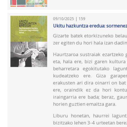
09/10/2025 | 159
Ukitu hazkuntza eredua: sormenez
Gizarte batek etorkizuneko bela
zer egiten du hori hala izan dadi
Haurtzaroa sustraiak ezartzeko g
eta, hala ere, bizi garen kultura
beharretara egokitutako lagun
kudeatzeko ere. Giza garapen
erakusten ari dira oinarri on bat
ere, oraindik ez da hori kont
iraingarria ere bada; beraz, ga
horien guztien emaitza gara.
Liburu honetan, haurrei lagun
bizitzako lehen 3-4 urteetan bere