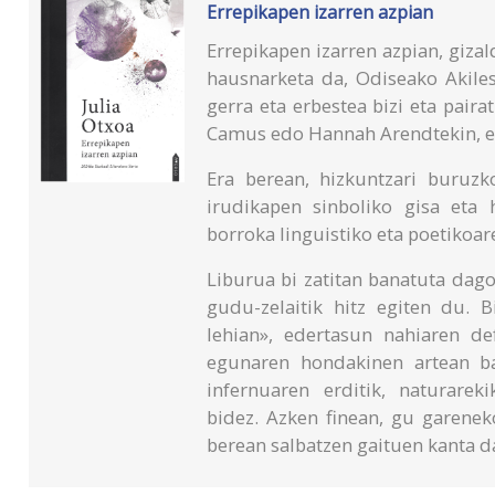
Errepikapen izarren azpian
Errepikapen izarren azpian, giza
hausnarketa da, Odiseako Akilese
gerra eta erbestea bizi eta pair
Camus edo Hannah Arendtekin, e
Era berean, hizkuntzari buruz
irudikapen sinboliko gisa eta 
borroka linguistiko eta poetikoar
Liburua bi zatitan banatuta dago
gudu-zelaitik hitz egiten du. 
lehian», edertasun nahiaren de
egunaren hondakinen artean ba
infernuaren erditik, naturarek
bidez. Azken finean, gu garenek
berean salbatzen gaituen kanta d