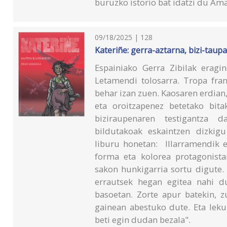
buruzko istorio bat idatzi du Ama
09/18/2025 | 128
Kateriñe: gerra-aztarna, bizi-taup
Espainiako Gerra Zibilak eragi
Letamendi tolosarra. Tropa fran
behar izan zuen. Kaosaren erdia
eta oroitzapenez betetako bit
biziraupenaren testigantza d
bildutakoak eskaintzen dizkigu
liburu honetan: Illarramendik e
forma eta kolorea protagonistar
sakon hunkigarria sortu digute. 
errautsek hegan egitea nahi d
basoetan. Zorte apur batekin, z
gainean abestuko dute. Eta leku 
beti egin dudan bezala".