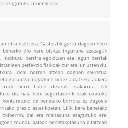
rri ezagutuko zituenik ere.
joan dira bizitzera, Gasteiztik gertu dagoen herri
in beharko dio bere bizitza ingurune ezezagun
. Institutu berrira egokitzen eta lagun berriak
ztanleen perfekzio fisikoak zur eta lur uzten du.
txura ideal horren atzean dagoen sekretua;
a eta gorputza iragazkien bidez aldatzeko aukera
Irudi berri baten desirak erakarrita, Lili
ko da, hala bere segurtasunik ezak uxatuko
er konturatuko da benetako borroka ez dagoela
rritako presio estetikoetan. Lilik bere benetako
Izkiberrin, bai eta maitasuna ezagutuko ere.
dagoen mundu batean benetakotasuna bilatzeari