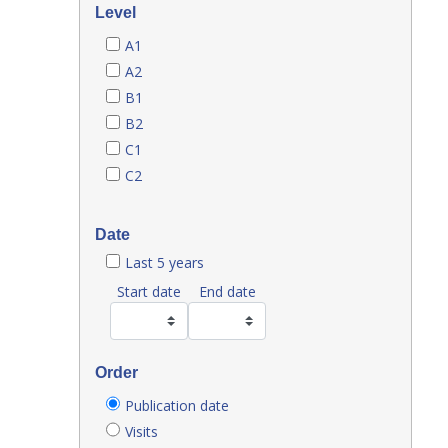
Level
A1
A2
B1
B2
C1
C2
Date
Last 5 years
Start date
End date
Order
Publication date
Visits