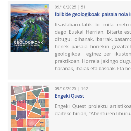
09/18/2025 | 51
Ibilbide geologikoak: paisaia nola i
Itsaslabarretatik bi mila met
dago Euskal Herrian. Bitarte es
ditugu: oihanak, ibarrak, basamor
honek paisaia horiekin gozatze
geologikoa eginez zer ikusten
praktikoan. Horrela jakingo dugu 
haranak, ibaiak eta basoak. Eta b
09/10/2025 | 162
Engeki Quest
Engeki Quest proiektu artistikoa
daiteke hirian, "Abenturen liburu