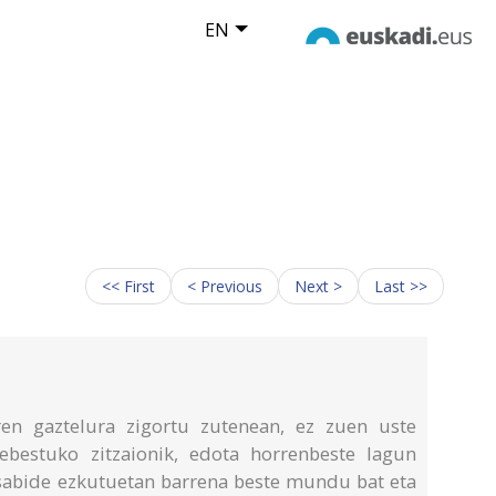
EN
<< First
< Previous
Next >
Last >>
ren gaztelura zigortu zutenean, ez zuen uste
rebestuko zitzaionik, edota horrenbeste lagun
asabide ezkutuetan barrena beste mundu bat eta