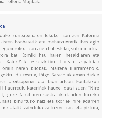
ia Telleria Mujikak.
ada
ndako suntsipenaren lekuko izan zen Kateriñe
kisten bonbetatik eta mehatxuetatik ihes egin
n, egunerokoa izan zuen babesleku, sufrimenduz
akora bat. Komiki hau haren ihesaldiaren eta
a. Kateriñek eskuizkribu batean aspaldian
 orain haren bilobak, Maitena Illarramendik,
gokitu du testua, Iñigo Sarasolak eman dizkie
en oroitzapenei, eta, bion artean, kontakizun
Hil aurretik, Kateriñek hauxe idatzi zuen: "Nire
ut, gure familiaren sustraiak dauden lurreko
uhaitz bihurtuko naiz eta txoriek nire adarren
horretatik zainduko zaituztet, kandela piztuta,