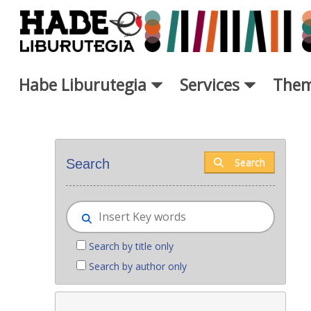
Skip to Main Content
Habe Liburutegia
Services
Them
New books - Liburutegia
Search
Search
Search by title only
Search by author only