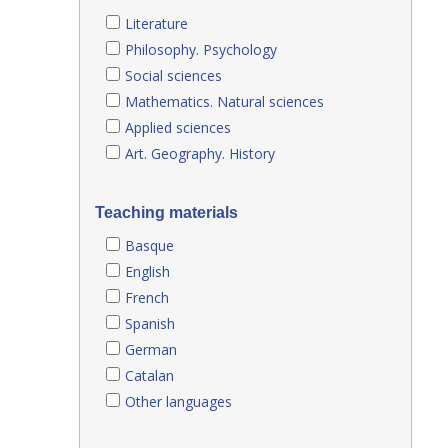
Literature
Philosophy. Psychology
Social sciences
Mathematics. Natural sciences
Applied sciences
Art. Geography. History
Teaching materials
Basque
English
French
Spanish
German
Catalan
Other languages