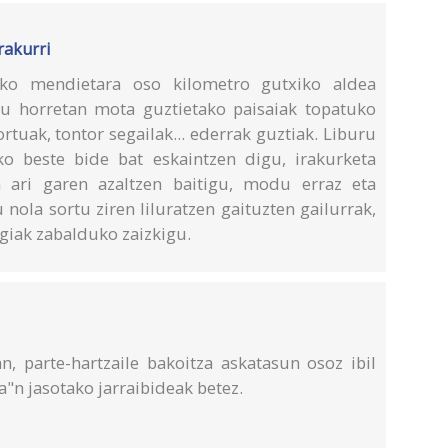
rakurri
roko mendietara oso kilometro gutxiko aldea
tu horretan mota guztietako paisaiak topatuko
tuak, tontor segailak... ederrak guztiak. Liburu
ko beste bide bat eskaintzen digu, irakurketa
 ari garen azaltzen baitigu, modu erraz eta
nola sortu ziren liluratzen gaituzten gailurrak,
egiak zabalduko zaizkigu.
n, parte-hartzaile bakoitza askatasun osoz ibil
a"n jasotako jarraibideak betez.