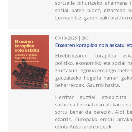
sortzaile bihurtzeko ahalmena i
sozial baten bidez, gizartean b
Lurrean bizi garen izaki bizidun 
09/10/2025 | 208
Etxearen korapiloa nola askatu: et
Etxebizitzaren korapiloa as
politiko, ekonomiko eta sozial ha
ziurtasun egokia emango dietenak
gauzatzeko hogeita hamar gako 
beharrekoak. Gaurtik hasita.
Herritar guztiei etxebizitz
sarbidea bermatzeko alokairu soz
sortu behar da bereziki. Aldi 
ezarriz. Europako eredu arrak
edota Austriaren bidetik.