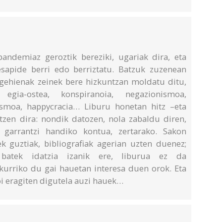
andemiaz geroztik bereziki, ugariak dira, eta
 esapide berri edo berriztatu. Batzuk zuzenean
 gehienak zeinek bere hizkuntzan moldatu ditu,
gia-ostea, konspiranoia, negazionismoa,
ismoa, happycracia… Liburu honetan hitz –eta
ltzen dira: nondik datozen, nola zabaldu diren,
, garrantzi handiko kontua, zertarako. Sakon
k guztiak, bibliografiak agerian uzten duenez;
batek idatzia izanik ere, liburua ez da
akurriko du gai hauetan interesa duen orok. Eta
 eragiten digutela auzi hauek…