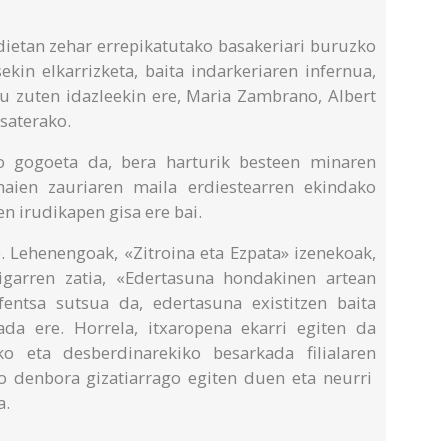
ldietan zehar errepikatutako basakeriari buruzko
kin elkarrizketa, baita indarkeriaren infernua,
atu zuten idazleekin ere, Maria Zambrano, Albert
saterako.
ko gogoeta da, bera harturik besteen minaren
haien zauriaren maila erdiestearren ekindako
en irudikapen gisa ere bai.
. Lehenengoak, «Zitroina eta Ezpata» izenekoak,
Bigarren zatia, «Edertasuna hondakinen artean
fentsa sutsua da, edertasuna existitzen baita
da ere. Horrela, itxaropena ekarri egiten da
iko eta desberdinarekiko besarkada filialaren
o denbora gizatiarrago egiten duen eta neurri
a.