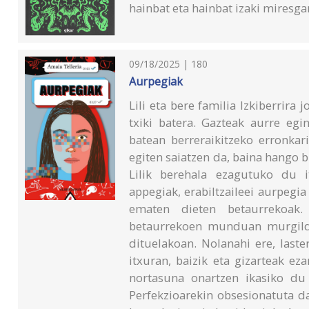
hainbat eta hainbat izaki miresga
09/18/2025 | 180
Aurpegiak
Lili eta bere familia Izkiberrira 
txiki batera. Gazteak aurre eg
batean berreraikitzeko erronkari
egiten saiatzen da, baina hango bi
Lilik berehala ezagutuko du i
appegiak, erabiltzaileei aurpegi
ematen dieten betaurrekoak. 
betaurrekoen munduan murgildu
dituelakoan. Nolanahi ere, last
itxuran, baizik eta gizarteak eza
nortasuna onartzen ikasiko du 
Perfekzioarekin obsesionatuta 