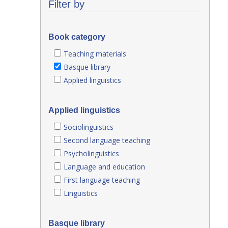
Filter by
Book category
Teaching materials
Basque library
Applied linguistics
Applied linguistics
Sociolinguistics
Second language teaching
Psycholinguistics
Language and education
First language teaching
Linguistics
Basque library