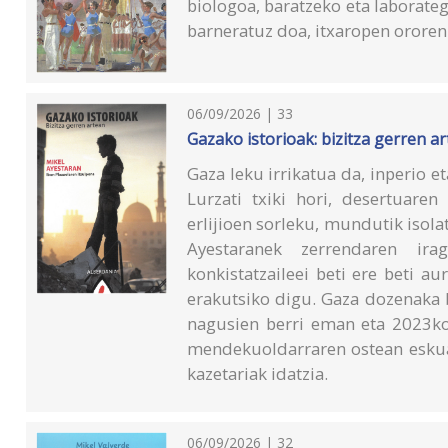
biologoa, baratzeko eta laborateg
barneratuz doa, itxaropen orore
06/09/2026 | 33
Gazako istorioak: bizitza gerren a
Gaza leku irrikatua da, inperio e
Lurzati txiki hori, desertuaren
erlijioen sorleku, mundutik isol
Ayestaranek zerrendaren ir
konkistatzaileei beti ere beti a
erakutsiko digu. Gaza dozenaka b
nagusien berri eman eta 2023ko
mendekuoldarraren ostean esku
kazetariak idatzia.
06/09/2026 | 32