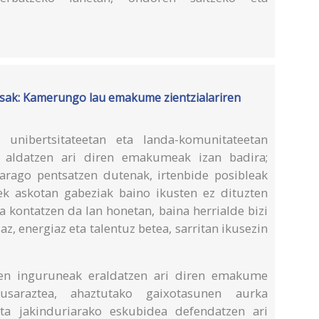
sak: Kamerungo lau emakume zientzialariren
 unibertsitateetan eta landa-komunitateetan
ea aldatzen ari diren emakumeak izan badira;
harago pentsatzen dutenak, irtenbide posibleak
ek askotan gabeziak baino ikusten ez dituzten
a kontatzen da lan honetan, baina herrialde bizi
az, energiaz eta talentuz betea, sarritan ikusezin
n inguruneak eraldatzen ari diren emakume
ikusaraztea, ahaztutako gaixotasunen aurka
ta jakinduriarako eskubidea defendatzen ari