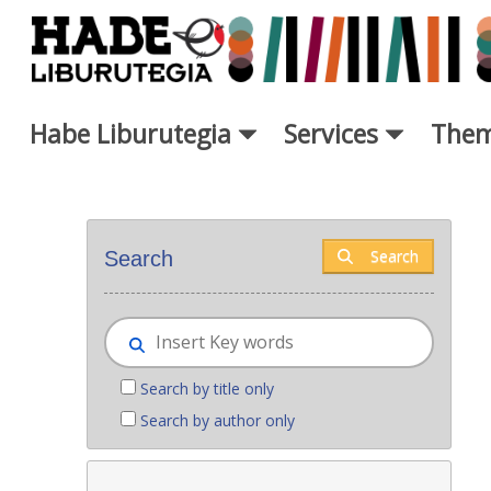
Skip to Main Content
Habe Liburutegia
Services
Them
New books - Liburutegia
Search
Search
Search by title only
Search by author only