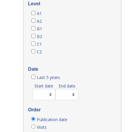
Level
A1
A2
B1
B2
C1
C2
Date
Last 5 years
Start date
End date
Order
Publication date
Visits