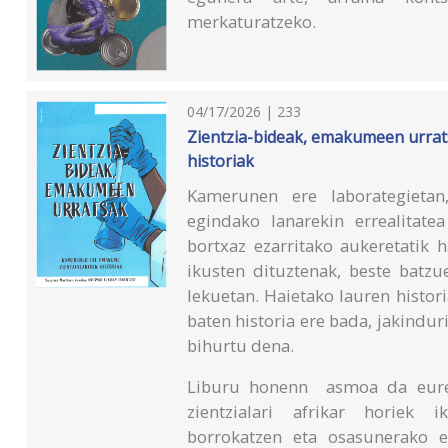
merkaturatzeko.
04/17/2026 | 233
Zientzia-bideak, emakumeen urrat
historiak
Kamerunen ere laborategietan,
egindako lanarekin errealitat
bortxaz ezarritako aukeretatik 
ikusten dituztenak, beste batzu
lekuetan. Haietako lauren histori
baten historia ere bada, jakinduri
bihurtu dena.
Liburu honenn asmoa da eure
zientzialari afrikar horiek 
borrokatzen eta osasunerako e