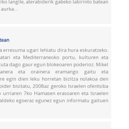
iko langile, aterabiderik gabeko labirinto batean
n aurka…
rtean
ta erresuma ugari lehiatu dira hura eskuratzeko.
 atari eta Mediterraneoko portu, kulturen eta
atuta dago gaur egun blokeoaren poderioz. Mikel
aganera eta orainera eramango gaitu eta
urre egin dien leku horretan bizitza nolakoa den
ider bisitatu, 2008az geroko Israelen ofentsiba
 urriaren 7ko Hamasen erasoaren eta Israelen
aldeko egoeraz egunez egun informatu gaituen