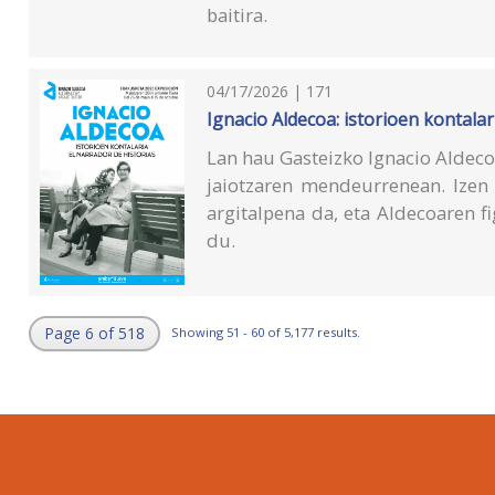
baitira.
04/17/2026 | 171
Ignacio Aldecoa: istorioen kontalar
Lan hau Gasteizko Ignacio Aldeco
jaiotzaren mendeurrenean. Izen
argitalpena da, eta Aldecoaren f
du.
Page 6 of 518
Showing 51 - 60 of 5,177 results.