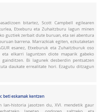
asadizoen bitartez, Scott Campbell egilearen
kurlea, Etxeburu eta Zuhaitzburu lagun minen
ko guztiek zerbait dute buruan, eta sei abentura
iburuan barrena. Marrazkiak egiten, ezkutaketan
 AGUR esanez, Etxeburuk eta Zuhaitzburuk oso
, eta elkarri laguntzen diote maparik gabeko
k gainditzen. Bi lagunek desberdin pentsatzen
tuta daukate errealitate hori. Ezagutu ditzagun
: beti eskamak kentzen
lan-historia jasotzen du, XVI. mendetik gaur
erbatzeko lanetan, ondoren saltzeko eta