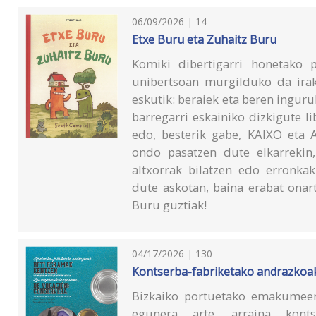
06/09/2026 | 14
Etxe Buru eta Zuhaitz Buru
Komiki dibertigarri honetako p
unibertsoan murgilduko da ira
eskutik: beraiek eta beren inguru
barregarri eskainiko dizkigute l
edo, besterik gabe, KAIXO eta
ondo pasatzen dute elkarrekin
altxorrak bilatzen edo erronka
dute askotan, baina erabat onar
Buru guztiak!
04/17/2026 | 130
Kontserba-fabriketako andrazkoak
Bizkaiko portuetako emakumeen 
egunera arte, arraina konts