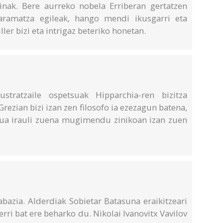
inak. Bere aurreko nobela Erriberan gertatzen
aramatza egileak, hango mendi ikusgarri eta
ller bizi eta intrigaz beteriko honetan.
stratzaile ospetsuak Hipparchia-ren bizitza
rezian bizi izan zen filosofo ia ezezagun batena,
a irauli zuena mugimendu zinikoan izan zuen
rabazia. Alderdiak Sobietar Batasuna eraikitzeari
berri bat ere beharko du. Nikolai Ivanovitx Vavilov