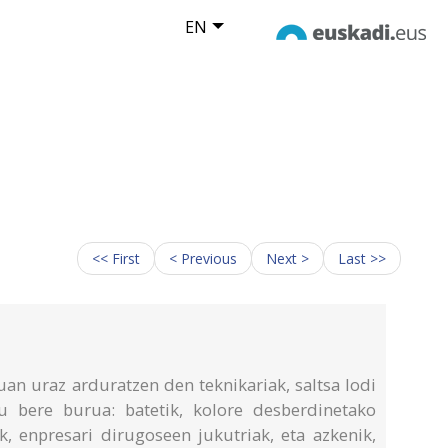
EN
<< First
< Previous
Next >
Last >>
an uraz arduratzen den teknikariak, saltsa lodi
u bere burua: batetik, kolore desberdinetako
ik, enpresari dirugoseen jukutriak, eta azkenik,