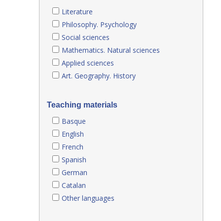
Literature
Philosophy. Psychology
Social sciences
Mathematics. Natural sciences
Applied sciences
Art. Geography. History
Teaching materials
Basque
English
French
Spanish
German
Catalan
Other languages