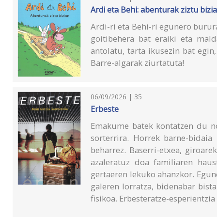
Ardi eta Behi: abenturak ziztu bizi
Ardi-ri eta Behi-ri egunero burura
goitibehera bat eraiki eta mald
antolatu, tarta ikusezin bat egin
Barre-algarak ziurtatuta!
06/09/2026 | 35
Erbeste
Emakume batek kontatzen du nola
sorterrira. Horrek barne-bidaia
beharrez. Baserri-etxea, giroare
azaleratuz doa familiaren haus
gertaeren lekuko ahanzkor. Egun
galeren lorratza, bidenabar bist
fisikoa. Erbesteratze-esperientzia 