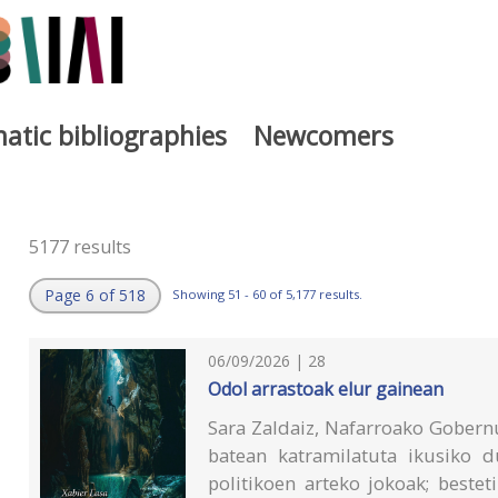
atic bibliographies
Newcomers
5177 results
Page 6 of 518
Showing 51 - 60 of 5,177 results.
06/09/2026 | 28
Odol arrastoak elur gainean
Sara Zaldaiz, Nafarroako Gobernu
batean katramilatuta ikusiko d
politikoen arteko jokoak; bestet