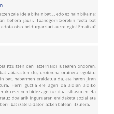
an
tzen zaie ideia bikain bat…, edo ez hain bikaina:
an behera jausi, Txanogorritxorekin festa bat
, edota otso beldurgarriari aurre egin! Emaitza?
 itzultzen den, atzerrialdi luzearen ondoren,
 bat abiarazten du, oroimena orainera egokitu
kin bat, nabarmen eraldatua da, eta haren jiran
tura. Herri guztia ere ageri da aldian aldiko
eroko eszenen bidez agertuz doa isiltasunen eta
aratuz doalarik inguruaren eraldaketa sozial eta
berri bat izatera dator, azken batean, itzulera.