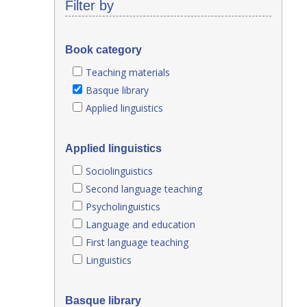
Filter by
Book category
Teaching materials
Basque library
Applied linguistics
Applied linguistics
Sociolinguistics
Second language teaching
Psycholinguistics
Language and education
First language teaching
Linguistics
Basque library