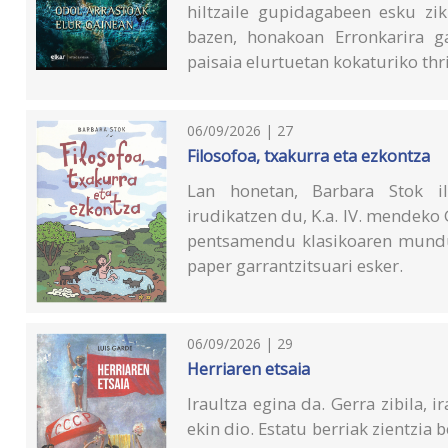
hiltzaile gupidagabeen esku zik
bazen, honakoan Erronkarira g
paisaia elurtuetan kokaturiko thri
06/09/2026 | 27
Filosofoa, txakurra eta ezkontza
Lan honetan, Barbara Stok ilu
irudikatzen du, K.a. IV. mendeko G
pentsamendu klasikoaren mundu
paper garrantzitsuari esker.
06/09/2026 | 29
Herriaren etsaia
Iraultza egina da. Gerra zibila, i
ekin dio. Estatu berriak zientzia 