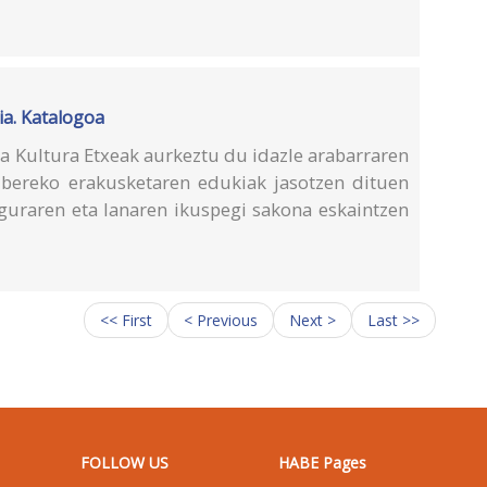
ia. Katalogoa
a Kultura Etxeak aurkeztu du idazle arabarraren
 bereko erakusketaren edukiak jasotzen dituen
iguraren eta lanaren ikuspegi sakona eskaintzen
<< First
< Previous
Next >
Last >>
FOLLOW US
HABE Pages