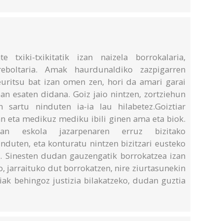
 txiki-txikitatik izan naizela borrokalaria,
rreboltaria. Amak haurdunaldiko zazpigarren
uritsu bat izan omen zen, hori da amari garai
an esaten didana. Goiz jaio nintzen, zortziehun
 sartu ninduten ia-ia lau hilabetez.Goiztiar
dan eta medikuz mediku ibili ginen ama eta biok.
oan eskola jazarpenaren erruz bizitako
duten, eta konturatu nintzen bizitzari eusteko
la. Sinesten dudan gauzengatik borrokatzea izan
ko, jarraituko dut borrokatzen, nire ziurtasunekin
ziak behingoz justizia bilakatzeko, dudan guztia