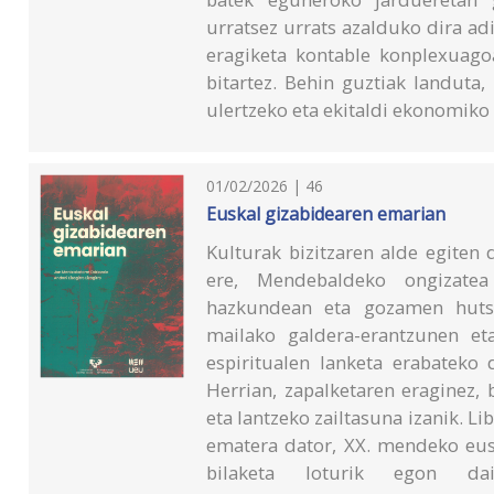
urratsez urrats azalduko dira adi
eragiketa kontable konplexuagoa
bitartez. Behin guztiak landuta,
ulertzeko eta ekitaldi ekonomiko 
01/02/2026 | 46
Euskal gizabidearen emarian
Kulturak bizitzaren alde egiten
ere, Mendebaldeko ongizatea
hazkundean eta gozamen hutsar
mailako galdera-erantzunen et
espiritualen lanketa erabateko
Herrian, zapalketaren eraginez, 
eta lantzeko zailtasuna izanik. 
ematera dator, XX. mendeko eusk
bilaketa loturik egon da