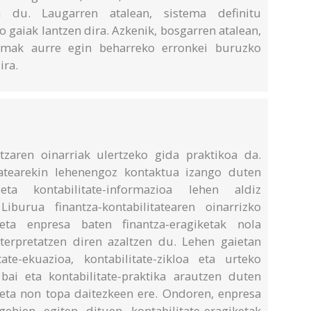
n du. Laugarren atalean, sistema definitu
 gaiak lantzen dira. Azkenik, bosgarren atalean,
temak aurre egin beharreko erronkei buruzko
ira.
tzaren oinarriak ulertzeko gida praktikoa da.
tatearekin lehenengoz kontaktua izango duten
eta kontabilitate-informazioa lehen aldiz
Liburua finantza-kontabilitatearen oinarrizko
eta enpresa baten finantza-eragiketak nola
interpretatzen diren azaltzen du. Lehen gaietan
tate-ekuazioa, kontabilitate-zikloa eta urteko
bai eta kontabilitate-praktika arautzen duten
n eta non topa daitezkeen ere. Ondoren, enpresa
ehien egiten dituen kontabilitate-eragiketak