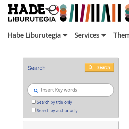
Skip to Main Content
Habe Liburutegia
Services
Them
New books - Liburutegia
Search
Search
Search by title only
Search by author only