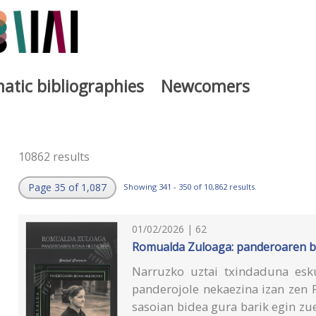
atic bibliographies
Newcomers
10862 results
Page 35 of 1,087
Showing 341 - 350 of 10,862 results.
01/02/2026 | 62
Romualda Zuloaga: panderoaren bi
Narruzko uztai txindaduna esku
panderojole nekaezina izan zen 
sasoian bidea gura barik egin zu