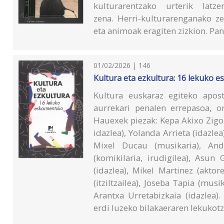
kulturarentzako urterik latze
zena. Herri-kulturarenganako ze
eta animoak eragiten zizkion. P
01/02/2026 | 146
Kultura eta ezkultura: 16 lekuko 
Kultura euskaraz egiteko apost
aurrekari penalen errepasoa, or
Hauexek piezak: Kepa Akixo Zigor 
idazlea), Yolanda Arrieta (idazlea
Mixel Ducau (musikaria), Ando
(komikilaria, irudigilea), Asun 
(idazlea), Mikel Martinez (akto
(itziltzailea), Joseba Tapia (musi
Arantxa Urretabizkaia (idazlea)
erdi luzeko bilakaeraren lekukotz