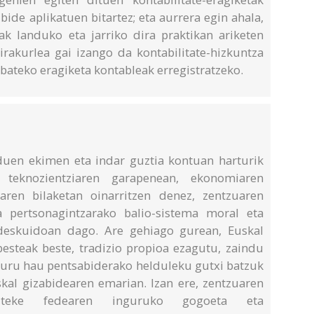
bide aplikatuen bitartez; eta aurrera egin ahala,
k landuko eta jarriko dira praktikan ariketen
 irakurlea gai izango da kontabilitate-hizkuntza
bateko eragiketa kontableak erregistratzeko.
 duen ekimen eta indar guztia kontuan harturik
 teknozientziaren garapenean, ekonomiaren
en bilaketan oinarritzen denez, zentzuaren
a pertsonagintzarako balio-sistema moral eta
 deskuidoan dago. Are gehiago gurean, Euskal
besteak beste, tradizio propioa ezagutu, zaindu
Liburu hau pentsabiderako helduleku gutxi batzuk
al gizabidearen emarian. Izan ere, zentzuaren
iteke fedearen inguruko gogoeta eta