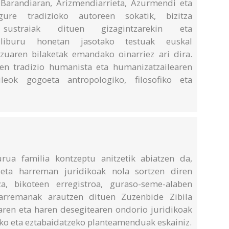
 Barandiaran, Arizmendiarrieta, Azurmendi eta
ure tradizioko autoreen sokatik, bizitza
sustraiak dituen gizagintzarekin eta
k, liburu honetan jasotako testuak euskal
zuaren bilaketak emandako oinarriez ari dira.
en tradizio humanista eta humanizatzailearen
leok gogoeta antropologiko, filosofiko eta
rua familia kontzeptu anitzetik abiatzen da,
eta harreman juridikoak nola sortzen diren
a, bikoteen erregistroa, guraso-seme-alaben
arremanak arautzen dituen Zuzenbide Zibila
zaren eta haren desegitearen ondorio juridikoak
zeko eta eztabaidatzeko planteamenduak eskainiz.