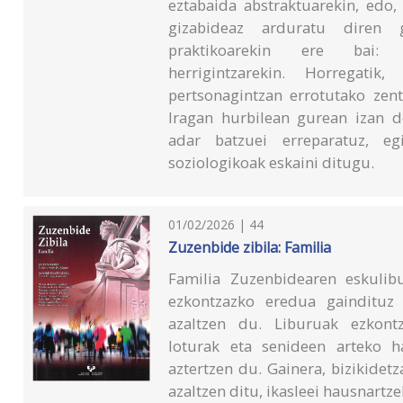
eztabaida abstraktuarekin, edo,
gizabideaz arduratu diren g
praktikoarekin ere bai: 
herrigintzarekin. Horregati
pertsonagintzan errotutako zent
Iragan hurbilean gurean izan d
adar batzuei erreparatuz, egi
soziologikoak eskaini ditugu.
01/02/2026 | 44
Zuzenbide zibila: Familia
Familia Zuzenbidearen eskulibu
ezkontzazko eredua gaindituz 
azaltzen du. Liburuak ezkontz
loturak eta senideen arteko h
aztertzen du. Gainera, bizikidet
azaltzen ditu, ikasleei hausnart