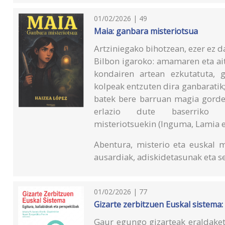
01/02/2026 | 49
Maia: ganbara misteriotsua
Artziniegako bihotzean, ezer ez 
Bilbon igaroko: amamaren eta ait
kondairen artean ezkutatuta, 
kolpeak entzuten dira ganbaratik;
batek bere barruan magia gorde
erlazio dute baserriko
misteriotsuekin (Inguma, Lamia e
Abentura, misterio eta euskal mi
ausardiak, adiskidetasunak eta se
01/02/2026 | 77
Gizarte zerbitzuen Euskal sistema:
Gaur egungo gizarteak eraldaket