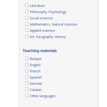
Literature
Philosophy. Psychology
Social sciences
Mathematics. Natural sciences
Applied sciences
Art. Geography. History
Teaching materials
Basque
English
French
Spanish
German
Catalan
Other languages