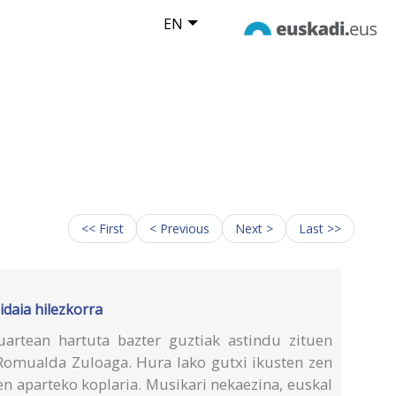
EN
<< First
< Previous
Next >
Last >>
daia hilezkorra
artean hartuta bazter guztiak astindu zituen
Romualda Zuloaga. Hura lako gutxi ikusten zen
en aparteko koplaria. Musikari nekaezina, euskal