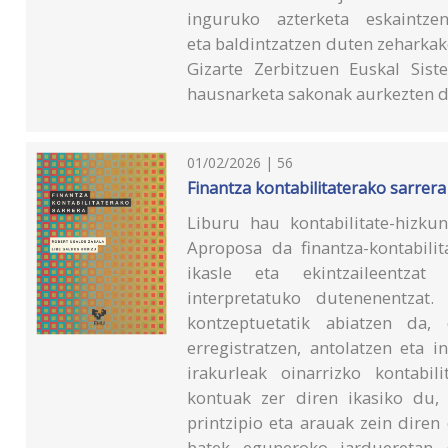
inguruko azterketa eskaintze
eta baldintzatzen duten zeharkako
Gizarte Zerbitzuen Euskal Sis
hausnarketa sakonak aurkezten d
01/02/2026 | 56
Finantza kontabilitaterako sarrera
Liburu hau kontabilitate-hizkun
Aproposa da finantza-kontabili
ikasle eta ekintzaileentzat 
interpretatuko dutenenentzat. 
kontzeptuetatik abiatzen da, 
erregistratzen, antolatzen eta 
irakurleak oinarrizko kontabili
kontuak zer diren ikasiko du, 
printzipio eta arauak zein dire
batek eguneroko jardueretan g