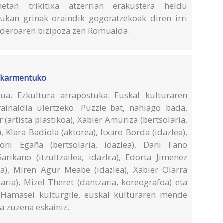
netan trikitixa atzerrian erakustera heldu
ukan grinak oraindik gogoratzekoak diren irri
anderoaren bizipoza zen Romualda.
eskarmentuko
ua. Ezkultura arrapostuka. Euskal kulturaren
ainaldia ulertzeko. Puzzle bat, nahiago bada.
(artista plastikoa), Xabier Amuriza (bertsolaria,
), Klara Badiola (aktorea), Itxaro Borda (idazlea),
ni Egaña (bertsolaria, idazlea), Dani Fano
Garikano (itzultzailea, idazlea), Edorta Jimenez
rea), Miren Agur Meabe (idazlea), Xabier Olarra
karia), Mizel Theret (dantzaria, koreografoa) eta
. Hamasei kulturgile, euskal kulturaren mende
a zuzena eskainiz.