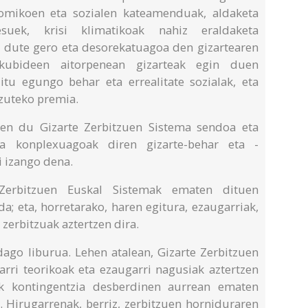
nomikoen eta sozialen kateamenduak, aldaketa
esuek, krisi klimatikoak nahiz eraldaketa
 dute gero eta desorekatuagoa den gizartearen
eskubideen aitorpenean gizarteak egin duen
itu egungo behar eta errealitate sozialak, eta
zuteko premia.
ten du Gizarte Zerbitzuen Sistema sendoa eta
ta konplexuagoak diren gizarte-behar eta -
i izango dena.
 Zerbitzuen Euskal Sistemak ematen dituen
a; eta, horretarako, haren egitura, ezaugarriak,
zerbitzuak aztertzen dira.
dago liburua. Lehen atalean, Gizarte Zerbitzuen
arri teorikoak eta ezaugarri nagusiak aztertzen
mak kontingentzia desberdinen aurrean ematen
. Hirugarrenak, berriz, zerbitzuen horniduraren