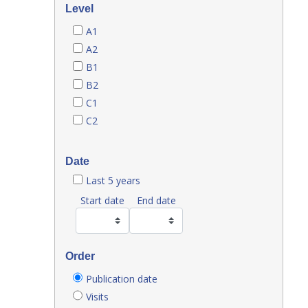
Level
A1
A2
B1
B2
C1
C2
Date
Last 5 years
Start date
End date
Order
Publication date
Visits