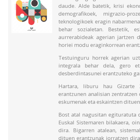
daude. Alde batetik, krisi eko
demografikoek, migrazio-proz
teknologikoek eragin nabarmena
behar sozialetan. Bestetik, 
aurrerabideak agerian jartzen d
horiei modu eraginkorrean erant
Testuinguru horrek agerian uz
integrala behar dela, gero e
desberdintasunei erantzuteko ga
Hartara, liburu hau Gizarte
erantzunen analisian zentratzen d
eskumenak eta eskaintzen dituen 
Bost atal nagusitan egituratuta 
Euskal Sistemaren bilakaera, oin
dira. Bigarren atalean, siste
dituen erantzunak jorratzen dira