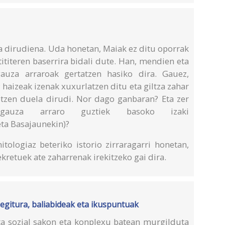
da dirudiena. Uda honetan, Maiak ez ditu oporrak
ititeren baserrira bidali dute. Han, mendien eta
gauza arraroak gertatzen hasiko dira. Gauez,
 haizeak izenak xuxurlatzen ditu eta giltza zahar
tzen duela dirudi. Nor dago ganbaran? Eta zer
 gauza arraro guztiek basoko izaki
ta Basajaunekin)?
tologiaz beteriko istorio zirraragarri honetan,
kretuek ate zaharrenak irekitzeko gai dira.
 egitura, baliabideak eta ikuspuntuak
a sozial sakon eta konplexu batean murgilduta