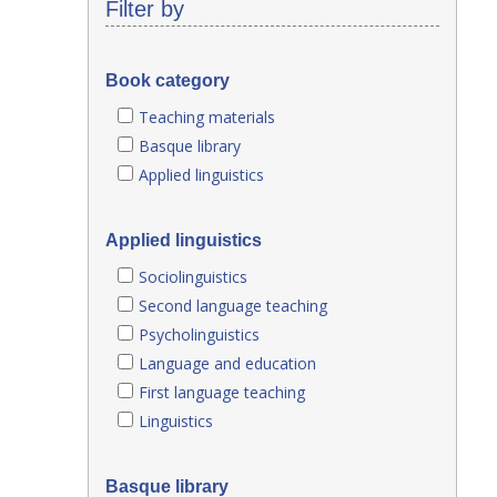
Filter by
Book category
Teaching materials
Basque library
Applied linguistics
Applied linguistics
Sociolinguistics
Second language teaching
Psycholinguistics
Language and education
First language teaching
Linguistics
Basque library