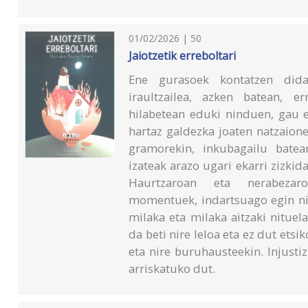
01/02/2026 | 50
Jaiotzetik erreboltari
Ene gurasoek kontatzen didate
iraultzailea, azken batean, e
hilabetean eduki ninduen, gau e
hartaz galdezka joaten natzaione
gramorekin, inkubagailu batean
izateak arazo ugari ekarri zizki
Haurtzaroan eta nerabezar
momentuek, indartsuago egin nin
milaka eta milaka aitzaki nitue
da beti nire leloa eta ez dut etsi
eta nire buruhausteekin. Injusti
arriskatuko dut.