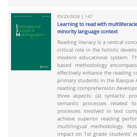
05/25/2026 | 147
Learning to read with multiliterac
minority language context
Reading literacy is a central con
critical role in the holistic deve
modern educational system. Thi
based methodology encompassi
effectively enhance the reading 
primary students in the Basque
reading comprehension developm
three aspects: (a) syntactic pr
semantic processes related t
processes involved in text com
achieve superior reading perf
multilingual methodology. No
impact on 1st grade students’ r