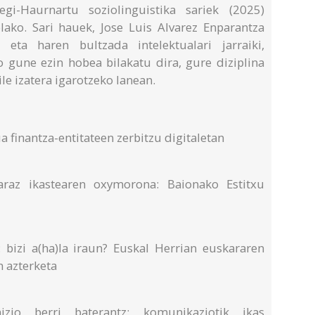
egi-Haurnartu soziolinguistika sariek (2025)
lako. Sari hauek, Jose Luis Alvarez Enparantza
 eta haren bultzada intelektualari jarraiki,
o gune ezin hobea bilakatu dira, gure diziplina
ile izatera igarotzeko lanean.
a finantza-entitateen zerbitzu digitaletan
araz ikastearen oxymorona: Baionako Estitxu
: bizi a(ha)la iraun? Euskal Herrian euskararen
 azterketa
nizio berri baterantz: komunikaziotik ikas