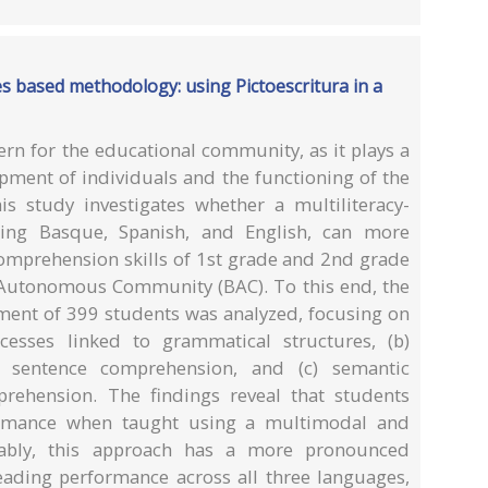
ies based methodology: using Pictoescritura in a
cern for the educational community, as it plays a
lopment of individuals and the functioning of the
s study investigates whether a multiliteracy-
ng Basque, Spanish, and English, can more
comprehension skills of 1st grade and 2nd grade
 Autonomous Community (BAC). To this end, the
ent of 399 students was analyzed, focusing on
ocesses linked to grammatical structures, (b)
o sentence comprehension, and (c) semantic
prehension. The findings reveal that students
ormance when taught using a multimodal and
tably, this approach has a more pronounced
eading performance across all three languages,