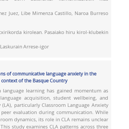
ez Juez, Libe Mimenza Castillo, Naroa Burreso
xirikorda kirolean. Pasaiako hiru kirol-klubekin
 Laskurain Arrese-igor
ons of communicative language anxiety in the
l context of the Basque Country
s in language learning has gained momentum as
 language acquisition, student wellbeing, and
 (LA), particularly Classroom Language Anxiety
e peer evaluation during communication. While
sroom dynamics, its role in CLA remains unclear
. This study examines CLA patterns across three