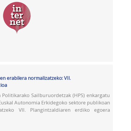
n erabilera normalizatzeko: VII.
zioa
 Politikarako Sailburuordetzak (HPS) enkargatu
, Euskal Autonomia Erkidegoko sektore publikoan
atzeko VII. Plangintzaldiaren erdiko egoera