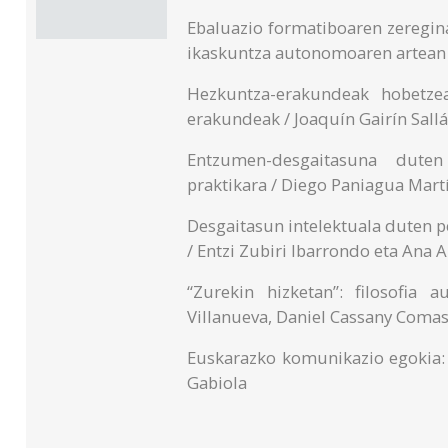
Ebaluazio formatiboaren zeregin
ikaskuntza autonomoaren artean 
Hezkuntza-erakundeak hobetzea
erakundeak / Joaquín Gairín Sall
Entzumen-desgaitasuna duten 
praktikara / Diego Paniagua Mart
Desgaitasun intelektuala duten 
/ Entzi Zubiri Ibarrondo eta Ana
“Zurekin hizketan”: filosofia
Villanueva, Daniel Cassany Coma
Euskarazko komunikazio egokia: 
Gabiola