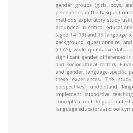
gender groups (girls, boys, an
perceptions in the Basque Count
methods exploratory study usin
grounded in critical educationa
(aged 14–19) and 15 language tea
background questionnaire and
(CLAS), while qualitative data 
significant gender differences in
and sociocultural factors. Find
and gender, language-specific p
these experiences. The study
perspectives, understand la
implement supportive teaching
concepts in multilingual contexts
language educators and policyma