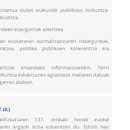
 onartua duten erakunde publikoen hizkuntza-
aluatzea.
ndeen ezaugarriak aztertzea.
oan euskararen normalizazioaren indarguneak,
atzea, politika publikoen koherentzia eta
ritzak emandako informazioarekin, herri
zkuntza eskakizunen egiaztatze mailaren datuak
garren atalean.
 zk.)
dizkariaren 137. zenbaki honek euskal
naren argazki bizia eskaintzen du. Edizio hau