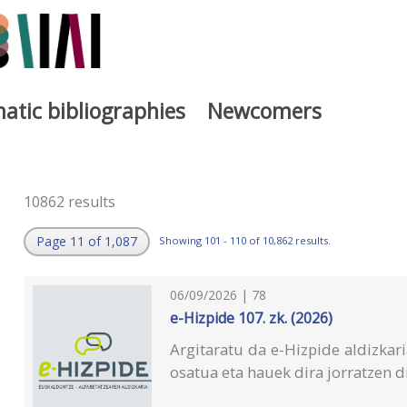
atic bibliographies
Newcomers
10862 results
Page 11 of 1,087
Showing 101 - 110 of 10,862 results.
06/09/2026 | 78
e-Hizpide 107. zk. (2026)
Argitaratu da e-Hizpide aldizkar
osatua eta hauek dira jorratzen d