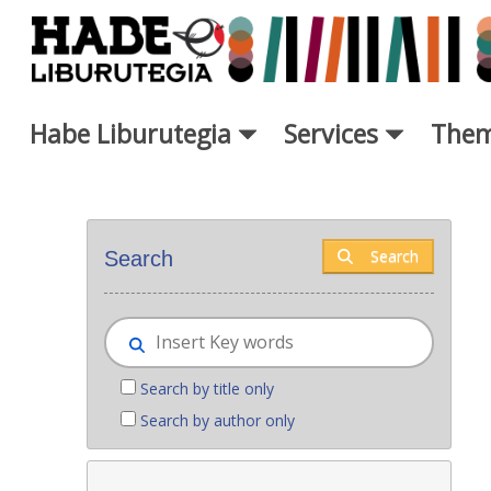
Skip to Main Content
Habe Liburutegia
Services
Them
New books - Liburutegia
Search
Search
Search by title only
Search by author only