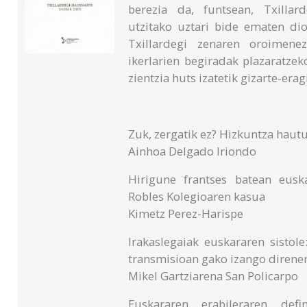
berezia da, funtsean, Txillard
utzitako uztari bide ematen dio
Txillardegi zenaren oroimenez
ikerlarien begiradak plazaratzek
zientzia huts izatetik gizarte-erag
Zuk, zergatik ez? Hizkuntza hautu
Ainhoa Delgado Iriondo
Hirigune frantses batean eusk
Robles Kolegioaren kasua
Kimetz Perez-Harispe
Irakaslegaiak euskararen sistole
transmisioan gako izango direnen
Mikel Gartziarena San Policarpo
Euskararen erabileraren defi