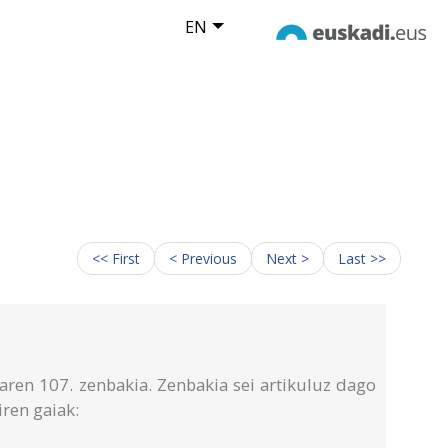
EN
<< First
< Previous
Next >
Last >>
iaren 107. zenbakia. Zenbakia sei artikuluz dago
iren gaiak: