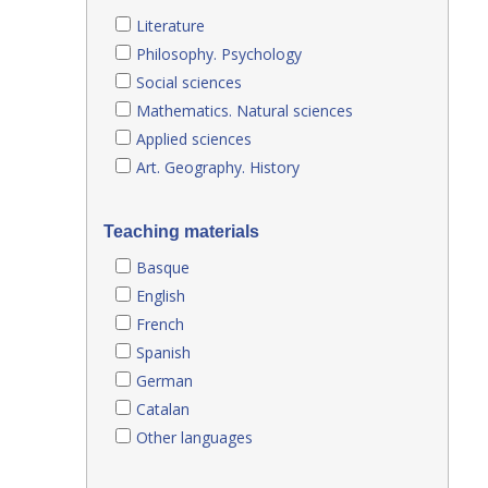
Literature
Philosophy. Psychology
Social sciences
Mathematics. Natural sciences
Applied sciences
Art. Geography. History
Teaching materials
Basque
English
French
Spanish
German
Catalan
Other languages