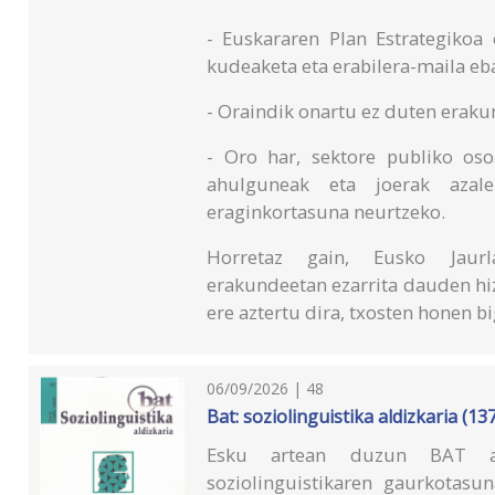
- Euskararen Plan Estrategikoa
kudeaketa eta erabilera-maila eb
- Oraindik onartu ez duten eraku
- Oro har, sektore publiko os
ahulguneak eta joerak azaler
eraginkortasuna neurtzeko.
Horretaz gain, Eusko Jaurla
erakundeetan ezarrita dauden hi
ere aztertu dira, txosten honen bi
06/09/2026 | 48
Bat: soziolinguistika aldizkaria (137.
Esku artean duzun BAT al
soziolinguistikaren gaurkotasu