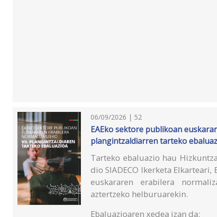
06/09/2026 | 52
EAEko sektore publikoan euskarare
plangintzaldiarren tarteko ebalua
Tarteko ebaluazio hau Hizkuntza
dio SIADECO Ikerketa Elkarteari
euskararen erabilera normaliz
aztertzeko helburuarekin.
Ebaluazioaren xedea izan da: