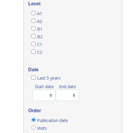
Level
A1
A2
B1
B2
C1
C2
Date
Last 5 years
Start date
End date
Order
Publication date
Visits