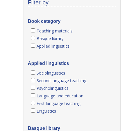
Filter by
Book category
Teaching materials
Basque library
Applied linguistics
Applied linguistics
Sociolinguistics
Second language teaching
Psycholinguistics
Language and education
First language teaching
Linguistics
Basque library