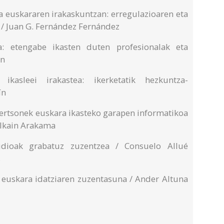
a euskararen irakaskuntzan: erregulazioaren eta
/ Juan G. Fernández Fernández
: etengabe ikasten duten profesionalak eta
án
ikasleei irakastea: ikerketatik hezkuntza-
ín
pertsonek euskara ikasteko garapen informatikoa
 Alkain Arakama
 audioak grabatuz zuzentzea / Consuelo Allué
s
euskara idatziaren zuzentasuna / Ander Altuna