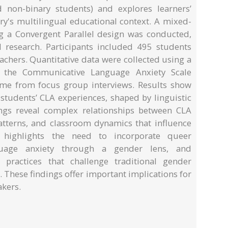
d non-binary students) and explores learners’
ry's multilingual educational context. A mixed-
g a Convergent Parallel design was conducted,
l research. Participants included 495 students
chers. Quantitative data were collected using a
 the Communicative Language Anxiety Scale
came from focus group interviews. Results show
 students’ CLA experiences, shaped by linguistic
ings reveal complex relationships between CLA
atterns, and classroom dynamics that influence
 highlights the need to incorporate queer
nguage anxiety through a gender lens, and
 practices that challenge traditional gender
. These findings offer important implications for
kers.