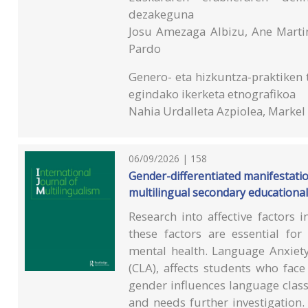
dezakeguna
Josu Amezaga Albizu, Ane Martin
Pardo
Genero- eta hizkuntza-praktiken t
egindako ikerketa etnografikoa
Nahia Urdalleta Azpiolea, Markel
06/09/2026 | 158
Gender-differentiated manifestati
multilingual secondary educationa
Research into affective factor
these factors are essential for
mental health. Language Anxiety
(CLA), affects students who fac
gender influences language clas
and needs further investigation