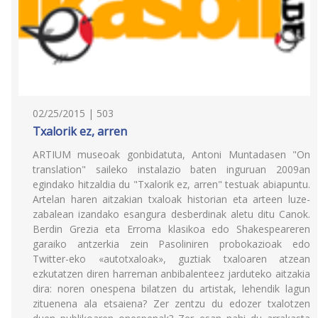
02/25/2015 | 503
Txalorik ez, arren
ARTIUM museoak gonbidatuta, Antoni Muntadasen "On
translation" saileko instalazio baten inguruan 2009an
egindako hitzaldia du "Txalorik ez, arren" testuak abiapuntu.
Artelan haren aitzakian txaloak historian eta arteen luze-
zabalean izandako esangura desberdinak aletu ditu Canok.
Berdin Grezia eta Erroma klasikoa edo Shakespeareren
garaiko antzerkia zein Pasoliniren probokazioak edo
Twitter-eko «autotxaloak», guztiak txaloaren atzean
ezkutatzen diren harreman anbibalenteez jarduteko aitzakia
dira: noren onespena bilatzen du artistak, lehendik lagun
zituenena ala etsaiena? Zer zentzu du edozer txalotzen