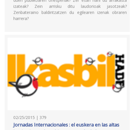
duen publikoaren onespenak? Zer esan nahi du arrakasta
izateak? Zein arrisku ditu laudorioak jasotzeak?
Zenbateraino baldintzatzen du egilearen izenak obraren
harrera?
02/25/2015 | 379
Jornadas Internacionales : el euskera en las altas