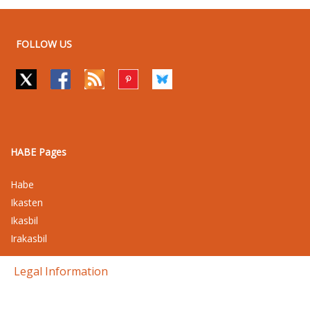
FOLLOW US
HABE Pages
Habe
Ikasten
Ikasbil
Irakasbil
Legal Information