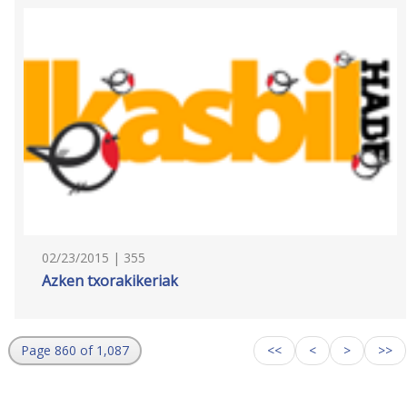
02/23/2015 | 355
Azken txorakikeriak
Page 860 of 1,087
<<
<
>
>>