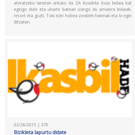
ateratzeko lanetan arituko da ZA Koadrila: itsas bidaia bat
egingo dute eta uharte batean izango du amaiera bidaiak,
resort eta guzti. Toki ezin hobea zonbiek haienak eta bi egin
ditzaten.
02/26/2015 | 370
Bizikleta lapurtu didate