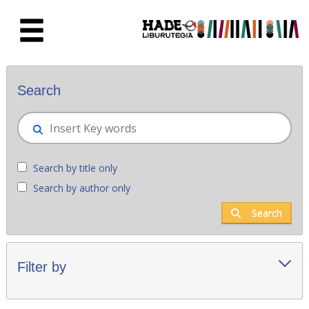
Skip to Main Content
New books - Liburutegia
Search
Search by title only
Search by author only
Search
Filter by