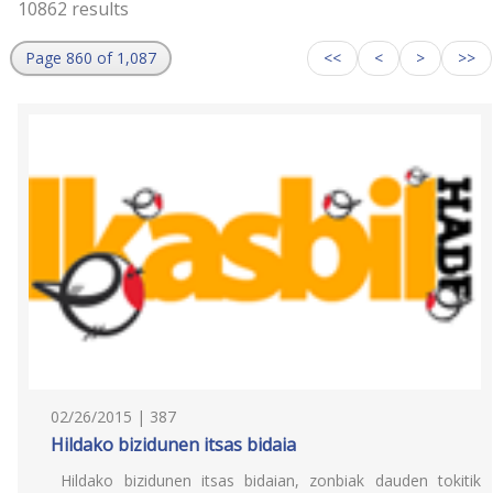
10862 results
Page 860 of 1,087
<<
<
>
>>
02/26/2015 | 387
Hildako bizidunen itsas bidaia
Hildako bizidunen itsas bidaian, zonbiak dauden tokitik