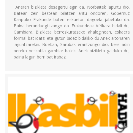
Aneren bizikleta desagertu egin da. Norbaitek lapurtu dio.
Batean zein bestean bilatzen aritu ondoren, Gobernuz
Kanpoko Erakunde baten eskuetan dagoela jabetuko da.
Baina beranduegi izango da. Erakundeak Afrikara bidali du,
Gambiara. Bizikleta berreskuratzeko ahaleginean, eskaera
formal bat idatzi eta gutun bidez bidaliko du Anek aitonaren
laguntzarekin. Bueltan, Sarubak erantzungo dio, bere adin
bereko neskatila gambiar batek. Anek bizikleta galduko du,
baina lagun berri bat irabazi.