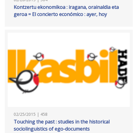
Kontzertu ekonomikoa : iragana, orainaldia eta
geroa = El concierto económico : ayer, hoy
02/25/2015 | 458
Touching the past : studies in the historical
sociolinguistics of ego-documents