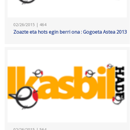
02/26/2015 | 464
Zoazte eta hots egin berri ona : Gogoeta Astea 2013
02/26/2015 | 564