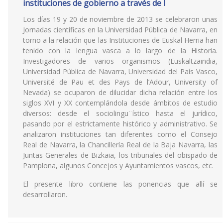
instituciones de gobierno a través de l
Los días 19 y 20 de noviembre de 2013 se celebraron unas
Jornadas científicas en la Universidad Pública de Navarra, en
torno a la relación que las Instituciones de Euskal Herria han
tenido con la lengua vasca a lo largo de la Historia.
Investigadores de varios organismos (Euskaltzaindia,
Universidad Pública de Navarra, Universidad del País Vasco,
Université de Pau et des Pays de l’Adour, University of
Nevada) se ocuparon de dilucidar dicha relación entre los
siglos XVI y XX contemplándola desde ámbitos de estudio
diversos: desde el sociolingu¨ístico hasta el jurídico,
pasando por el estrictamente histórico y administrativo. Se
analizaron instituciones tan diferentes como el Consejo
Real de Navarra, la Chancillería Real de la Baja Navarra, las
Juntas Generales de Bizkaia, los tribunales del obispado de
Pamplona, algunos Concejos y Ayuntamientos vascos, etc.
El presente libro contiene las ponencias que allí se
desarrollaron.