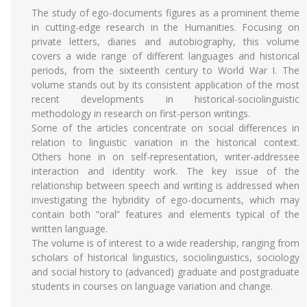
The study of ego-documents figures as a prominent theme
in cutting-edge research in the Humanities. Focusing on
private letters, diaries and autobiography, this volume
covers a wide range of different languages and historical
periods, from the sixteenth century to World War I. The
volume stands out by its consistent application of the most
recent developments in historical-sociolinguistic
methodology in research on first-person writings.
Some of the articles concentrate on social differences in
relation to linguistic variation in the historical context.
Others hone in on self-representation, writer-addressee
interaction and identity work. The key issue of the
relationship between speech and writing is addressed when
investigating the hybridity of ego-documents, which may
contain both “oral” features and elements typical of the
written language.
The volume is of interest to a wide readership, ranging from
scholars of historical linguistics, sociolinguistics, sociology
and social history to (advanced) graduate and postgraduate
students in courses on language variation and change.