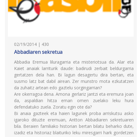
02/19/2014 | 430
Abbadiaren sekretua
Abbadia Eremua liluragarria eta misteriotsua da. Alar eta
Kaiet anaiak larriturik daude: badirudi zerbait beldurgarria
gertatzen dela han. Bi lagun desagertu dira bertan, eta
susmo latz bat dabil airean. Zer munstro mota ezkutatzen
da zuhaitz artean edo gaztelu sorgingarrian?
Are okerragoa dena. Amona gerlariz jantzi eta eremura joan
da, aspaldian hitza eman omen zuelako leku hura
defendatuko zuela. Zoratu egin ote da?
Bi anaia gazteek eta haien lagunek proba arriskutsu asko
igaroko dituzte eremuan, Antton Abbadiaren sekretuaren
bila. Beraien familiako historian bertan bilatu beharko dute,
izadiz eta historiaz blaituriko leku miresgarri hark gordetzen