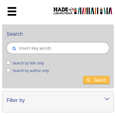
Skip to Main Content
New books - Liburutegia
Search
Search by title only
Search by author only
Search
Filter by