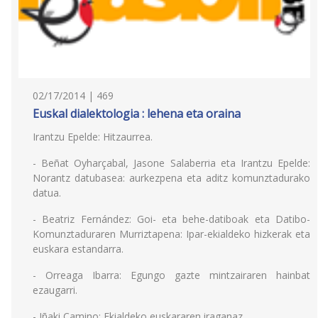
02/17/2014 | 469
Euskal dialektologia : lehena eta oraina
Irantzu Epelde: Hitzaurrea.
- Beñat Oyharçabal, Jasone Salaberria eta Irantzu Epelde:
Norantz datubasea: aurkezpena eta aditz komunztadurako
datua.
- Beatriz Fernández: Goi- eta behe-datiboak eta Datibo-
Komunztaduraren Murriztapena: Ipar-ekialdeko hizkerak eta
euskara estandarra.
- Orreaga Ibarra: Egungo gazte mintzairaren hainbat
ezaugarri.
- Iñaki Camino: Ekialdeko euskararen iraganaz.