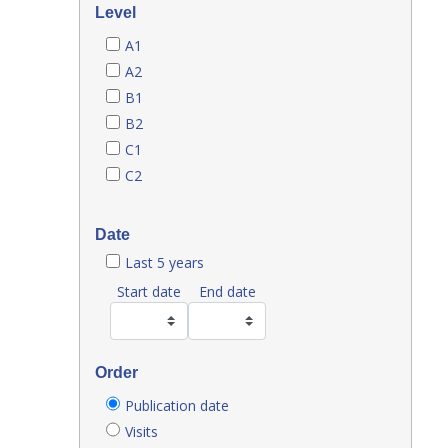
Level
A1
A2
B1
B2
C1
C2
Date
Last 5 years
Start date
End date
Order
Publication date
Visits