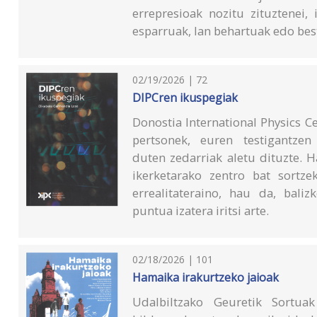
errepresioak nozitu zituztenei, 
esparruak, lan behartuak edo best
02/19/2026 | 72
DIPCren ikuspegiak
Donostia International Physics Ce
pertsonek, euren testigantzen
duten zedarriak aletu dituzte. 
ikerketarako zentro bat sortz
errealitateraino, hau da, bal
puntua izatera iritsi arte.
02/18/2026 | 101
Hamaika irakurtzeko jaioak
Udalbiltzako Geuretik Sortuak