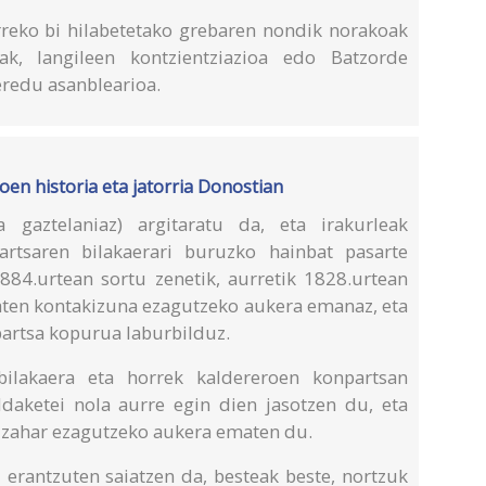
urreko bi hilabetetako grebaren nondik norakoak
ak, langileen kontzientziazioa edo Batzorde
eredu asanblearioa.
oen historia eta jatorria Donostian
a gaztelaniaz) argitaratu da, eta irakurleak
rtsaren bilakaerari buruzko hainbat pasarte
884.urtean sortu zenetik, aurretik 1828.urtean
baten kontakizuna ezagutzeko aukera emanaz, eta
artsa kopurua laburbilduz.
 bilakaera eta horrek kaldereroen konpartsan
daketei nola aurre egin dien jasotzen du, eta
a zahar ezagutzeko aukera ematen du.
 erantzuten saiatzen da, besteak beste, nortzuk