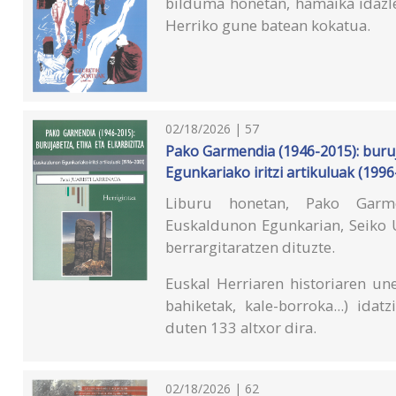
bilduma honetan, hamaika idazle
Herriko gune batean kokatua.
02/18/2026 | 57
Pako Garmendia (1946-2015): buruj
Egunkariako iritzi artikuluak (199
Liburu honetan, Pako Garme
Euskaldunon Egunkarian, Seiko Ur
berrargitaratzen dituzte.
Euskal Herriaren historiaren une 
bahiketak, kale-borroka...) ida
duten 133 altxor dira.
02/18/2026 | 62