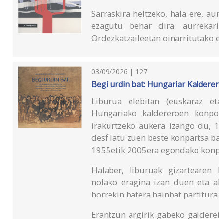
Sarraskira heltzeko, hala ere, a
ezagutu behar dira: aurrekari
Ordezkatzaileetan oinarritutako 
03/09/2026 | 127
Begi urdin bat: Hungariar Kalderer
Liburua elebitan (euskaraz et
Hungariako kaldereroen konpoa
irakurtzeko aukera izango du, 1
desfilatu zuen beste konpartsa 
1955etik 2005era egondako konp
Halaber, liburuak gizartearen
nolako eragina izan duen eta al
horrekin batera hainbat partitur
Erantzun argirik gabeko galderei