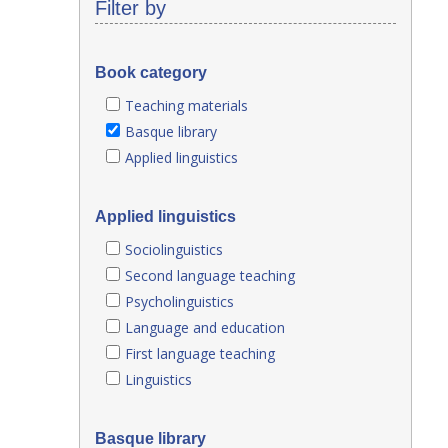
Filter by
Book category
Teaching materials
Basque library
Applied linguistics
Applied linguistics
Sociolinguistics
Second language teaching
Psycholinguistics
Language and education
First language teaching
Linguistics
Basque library