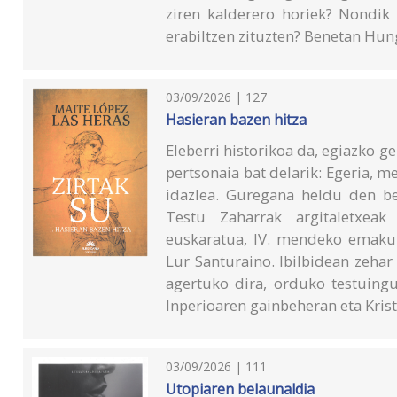
ziren kalderero horiek? Nondik 
erabiltzen zituzten? Benetan Hun
03/09/2026 | 127
Hasieran bazen hitza
Eleberri historikoa da, egiazko g
pertsonaia bat delarik: Egeria,
idazlea. Guregana heldu den bere
Testu Zaharrak argitaletxea
euskaratua, IV. mendeko emakum
Lur Santuraino. Ibilbidean zehar
agertuko dira, orduko testuingu
Inperioaren gainbeheran eta Kris
03/09/2026 | 111
Utopiaren belaunaldia