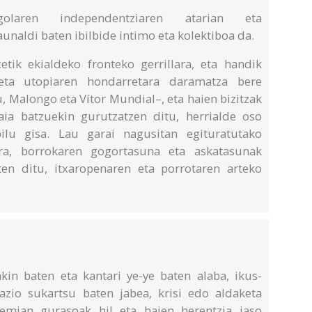
golaren independentziaren atarian eta
unaldi baten ibilbide intimo eta kolektiboa da.
etik ekialdeko fronteko gerrillara, eta handik
eta utopiaren hondarretara daramatza bere
u, Malongo eta Vítor Mundial–, eta haien bizitzak
aia batzuekin gurutzatzen ditu, herrialde oso
pilu gisa. Lau garai nagusitan egituratutako
era, borrokaren gogortasuna eta askatasunak
ten ditu, itxaropenaren eta porrotaren arteko
kin baten eta kantari ye-ye baten alaba, ikus-
azio sukartsu baten jabea, krisi edo aldaketa
emian gurasoak hil eta haien herentzia jaso