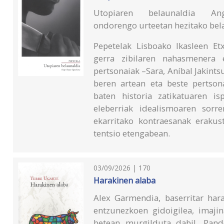
Utopiaren belaunaldia An
ondorengo urteetan hezitako bela
Pepetelak Lisboako Ikasleen Etx
gerra zibilaren nahasmenera 
pertsonaiak –Sara, Aníbal Jakints
beren artean eta beste pertson
baten historia zatikatuaren is
eleberriak idealismoaren sorr
ekarritako kontraesanak erakus
tentsio etengabean.
03/09/2026 | 170
Harakinen alaba
Alex Garmendia, baserritar hara
entzunezkoen gidoigilea, imajin
betean murgilduta dabil. Pand