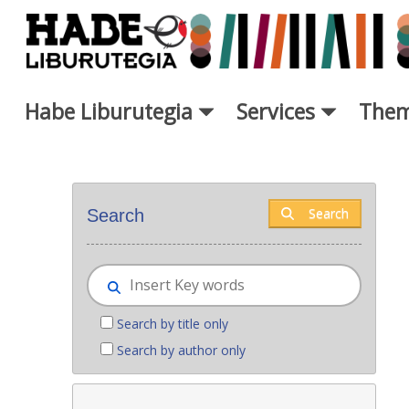
Skip to Main Content
Habe Liburutegia
Services
Them
New books - Liburutegia
Search
Search
Search by title only
Search by author only