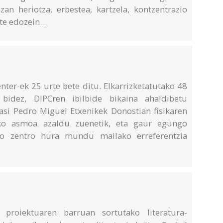
izan heriotza, erbestea, kartzela, kontzentrazio
e edozein...
nter-ek 25 urte bete ditu. Elkarrizketatutako 48
 bidez, DIPCren ibilbide bikaina ahaldibetu
Hasi Pedro Miguel Etxenikek Donostian fisikaren
eko asmoa azaldu zuenetik, eta gaur egungo
izko zentro hura mundu mailako erreferentzia
 proiektuaren barruan sortutako literatura-