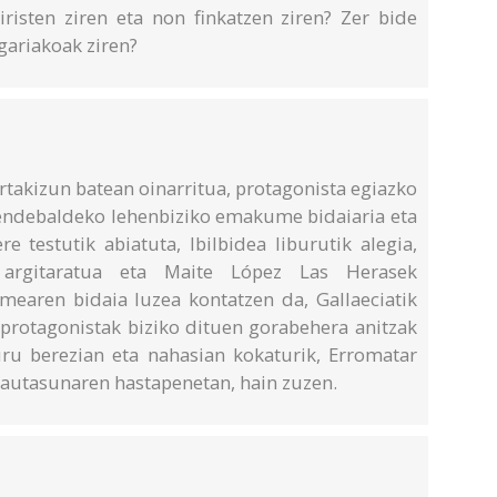
iristen ziren eta non finkatzen ziren? Zer bide
gariakoak ziren?
ertakizun batean oinarritua, protagonista egiazko
 mendebaldeko lehenbiziko emakume bidaiaria eta
 testutik abiatuta, Ibilbidea liburutik alegia,
k argitaratua eta Maite López Las Herasek
earen bidaia luzea kontatzen da, Gallaeciatik
 protagonistak biziko dituen gorabehera anitzak
ru berezian eta nahasian kokaturik, Erromatar
tautasunaren hastapenetan, hain zuzen.