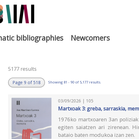
atic bibliographies
Newcomers
5177 results
Page 9 of 518
Showing 81 - 90 of 5,177 results.
03/09/2026 | 105
Martxoak 3: greba, sarraskia, mem
1976ko martxoaren 3an poliziak 
egiten saiatzen ari zirenean. H
bataio baten modukoa izan zen.