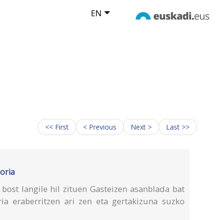
EN
<< First
< Previous
Next >
Last >>
oria
bost langile hil zituen Gasteizen asanblada bat
iria eraberritzen ari zen eta gertakizuna suzko