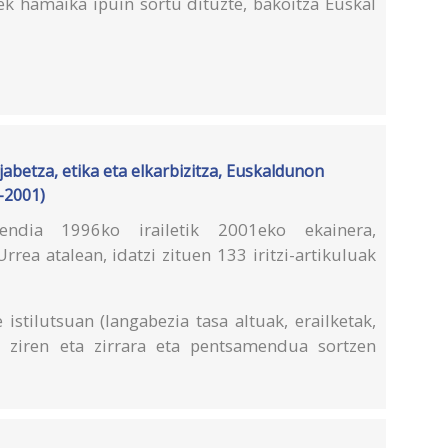
k hamaika ipuin sortu dituzte, bakoitza Euskal
abetza, etika eta elkarbizitza, Euskaldunon
6-2001)
ndia 1996ko irailetik 2001eko ekainera,
rea atalean, idatzi zituen 133 iritzi-artikuluak
istilutsuan (langabezia tasa altuak, erailketak,
tzi ziren eta zirrara eta pentsamendua sortzen