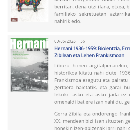
berritan, dena utzi (lana, etxea, 
familiako sekretuetan aztarri
nahirik edo.
03/05/2026 | 56
Hernani 1936-1959: Biolentzia, Er
Zibilean eta Lehen Frankismoan
Liburu honen argitalpenarekin
historikoa kitatu nahi dute, 193
Frankismoa ezagutu eta pairatu 
gertaera haietatik, eta garai h
lekuko asko eta asko jada ez 
omenaldi bat ere izan nahi du, g
Gerra Zibila eta ondorengo fran
XX. mendean bizi izan zituzten g
honekin izen-abizenak jarri nahi d