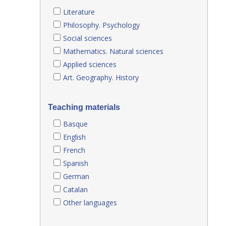
Literature
Philosophy. Psychology
Social sciences
Mathematics. Natural sciences
Applied sciences
Art. Geography. History
Teaching materials
Basque
English
French
Spanish
German
Catalan
Other languages