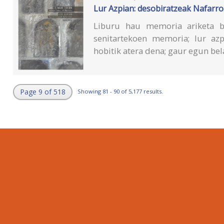
Lur Azpian: desobiratzeak Nafarr
Liburu hau memoria ariketa ba
senitartekoen memoria; lur az
hobitik atera dena; gaur egun be
Page 9 of 518
Showing 81 - 90 of 5,177 results.