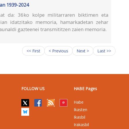
oan 1939-2024
t da: 36ko kolpe militarraren biktimen eta
pian idatzitako memoria, hamarkadetan zehar
launaldi gazteenei transmititzen zaien memoria.
<< First
< Previous
Next >
Last >>
FOLLOW US
HABE Pages
Habe
Ikasten
Ikasbil
Irakasbil