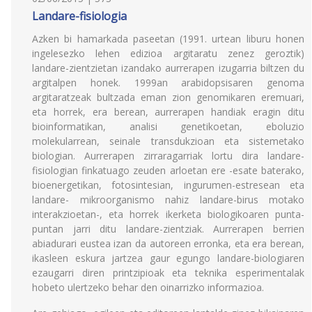
Landare-fisiologia
Azken bi hamarkada paseetan (1991. urtean liburu honen
ingelesezko lehen edizioa argitaratu zenez geroztik)
landare-zientzietan izandako aurrerapen izugarria biltzen du
argitalpen honek. 1999an arabidopsisaren genoma
argitaratzeak bultzada eman zion genomikaren eremuari,
eta horrek, era berean, aurrerapen handiak eragin ditu
bioinformatikan, analisi genetikoetan, eboluzio
molekularrean, seinale transdukzioan eta sistemetako
biologian. Aurrerapen zirraragarriak lortu dira landare-
fisiologian finkatuago zeuden arloetan ere -esate baterako,
bioenergetikan, fotosintesian, ingurumen-estresean eta
landare- mikroorganismo nahiz landare-birus motako
interakzioetan-, eta horrek ikerketa biologikoaren punta-
puntan jarri ditu landare-zientziak. Aurrerapen berrien
abiadurari eustea izan da autoreen erronka, eta era berean,
ikasleen eskura jartzea gaur egungo landare-biologiaren
ezaugarri diren printzipioak eta teknika esperimentalak
hobeto ulertzeko behar den oinarrizko informazioa.