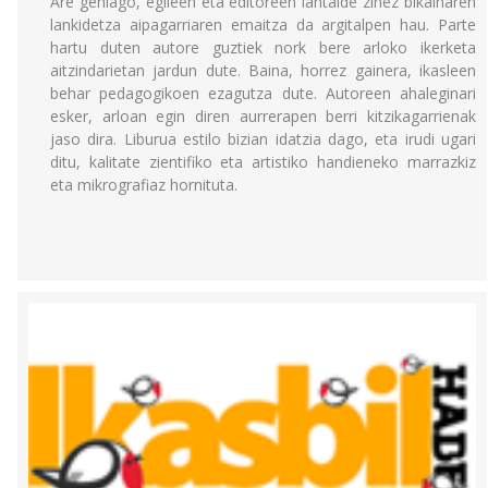
Are gehiago, egileen eta editoreen lantalde zinez bikainaren
lankidetza aipagarriaren emaitza da argitalpen hau. Parte
hartu duten autore guztiek nork bere arloko ikerketa
aitzindarietan jardun dute. Baina, horrez gainera, ikasleen
behar pedagogikoen ezagutza dute. Autoreen ahaleginari
esker, arloan egin diren aurrerapen berri kitzikagarrienak
jaso dira. Liburua estilo bizian idatzia dago, eta irudi ugari
ditu, kalitate zientifiko eta artistiko handieneko marrazkiz
eta mikrografiaz hornituta.