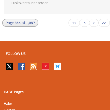
Euskokantauriar arroan…
Page 864 of 1,087
<<
<
>
>>
FOLLOW US
HABE Pages
Habe
Ikasten