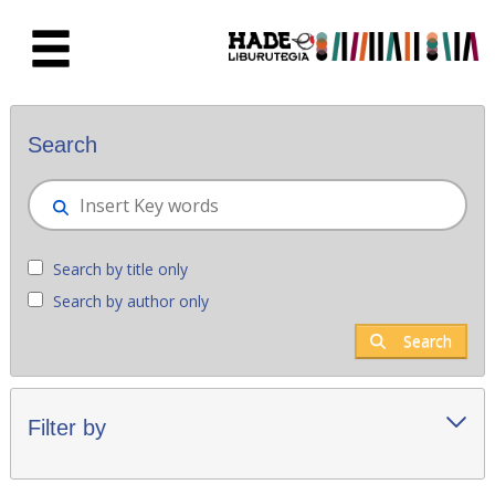
Skip to Main Content
New books - Liburutegia
Search
Search by title only
Search by author only
Search
Filter by