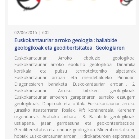
02/06/2015 | 602
Euskokantauriar arroko geologia : baliabide
geologikoak eta geodibertsitatea : Geologiaren
Euskokantauriar Arroko eboluzio geologikoa:
Euskokantauriar arroko eboluzio geologikoa. Dinamika
kortikala eta pultsu termotektoniko alpetarrak
Euskokantauriar arroan eta mendebaldeko Pirinioan.
Diagenesiaren banaketa Euskokantauriar arroan… 2.
Euskokantauriar Arroko bitxikeri geologikoak:
Euskokantauriar arroaren garapenaren aurreko ezaugarri
geologikoak. Diapiroak eta ofitak. Euskokantauriar arroko
Jurasiko itsastarraren fosilak. Rift kontinentala. Kareharri
urgondarrak. Arabako anbara… 3. Baliabide geologikoak;
ustiapena, jasan garritasuna eta geokontserbatzioa:
Geodibertsitatea eta ondare geologikoa. Mineral metalikoen
hobiak Euskokantauriar arroan. Hidrokarburoen esplorazioa