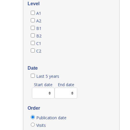
Level
A1
A2
B1
B2
C1
C2
Date
Last 5 years
Start date
End date
Order
Publication date
Visits