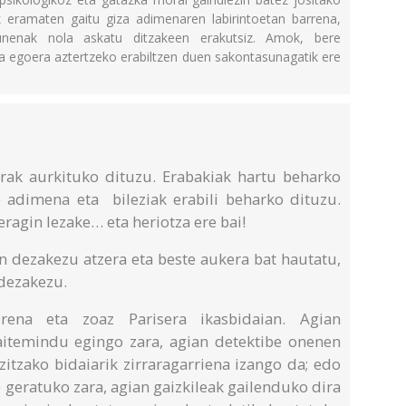
 eramaten gaitu giza adimenaren labirintoetan barrena,
lunenak nola askatu ditzakeen erakutsiz. Amok, bere
iza egoera aztertzeko erabiltzen duen sakontasunagatik ere
urak aurkituko dituzu. Erabakiak hartu beharko
 adimena eta bileziak erabili beharko dituzu.
ragin lezake… eta heriotza ere bai!
in dezakezu atzera eta beste aukera bat hautatu,
 dezakezu.
ena eta zoaz Parisera ikasbidaian. Agian
aitemindu egingo zara, agian detektibe onenen
itzako bidaiarik zirraragarriena izango da; edo
e geratuko zara, agian gaizkileak gailenduko dira