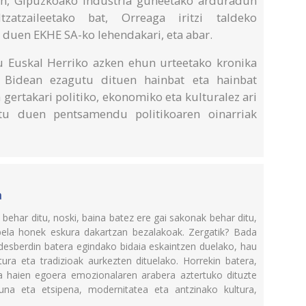
en, Gipuzkoako industria guneetako arduradun
zatzaileetako bat, Orreaga iritzi taldeko
n duen EKHE SA-ko lehendakari, eta abar.
u Euskal Herriko azken ehun urteetako kronika
k. Bidean ezagutu dituen hainbat eta hainbat
 gertakari politiko, ekonomiko eta kulturalez ari
tu duen pentsamendu politikoaren oinarriak
a
k behar ditu, noski, baina batez ere gai sakonak behar ditu,
bela honek eskura dakartzan bezalakoak. Zergatik? Bada
 desberdin batera egindako bidaia eskaintzen duelako, hau
tura eta tradizioak aurkezten dituelako. Horrekin batera,
ta haien egoera emozionalaren arabera aztertuko dituzte
una eta etsipena, modernitatea eta antzinako kultura,