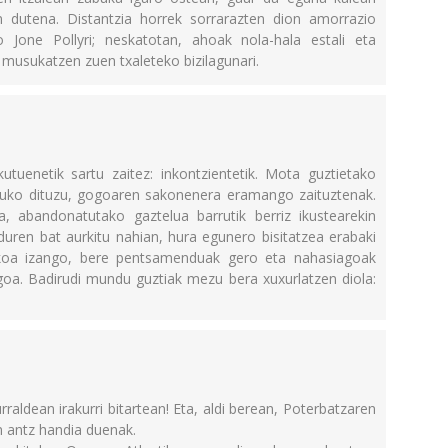
n dutena. Distantzia horrek sorrarazten dion amorrazio
o Jone Pollyri; neskatotan, ahoak nola-hala estali eta
 musukatzen zuen txaleteko bizilagunari.
tuenetik sartu zaitez: inkontzientetik. Mota guztietako
katuko dituzu, gogoaren sakonenera eramango zaituztenak.
, abandonatutako gaztelua barrutik berriz ikustearekin
ren bat aurkitu nahian, hura egunero bisitatzea erabaki
koa izango, bere pentsamenduak gero eta nahasiagoak
zagoa. Badirudi mundu guztiak mezu bera xuxurlatzen diola:
rraldean irakurri bitartean! Eta, aldi berean, Poterbatzaren
 antz handia duenak.