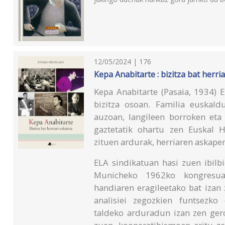
12/05/2024 | 176
Kepa Anabitarte : bizitza bat herria
Kepa Anabitarte (Pasaia, 1934) 
bizitza osoan. Familia euskald
auzoan, langileen borroken eta
gaztetatik ohartu zen Euskal 
zituen ardurak, herriaren askape
ELA sindikatuan hasi zuen ibilbi
Municheko 1962ko kongresuar
handiaren eragileetako bat izan 
analisiei zegozkien funtsezko
taldeko arduradun izan zen gero