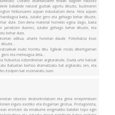
urkituko. Ozeano Atlantikoaren erdian dagoen hautsez
leek baliabide natural guztiak agortu dituzte, buztinaren
ington hiriburuaren azpian induskatzen dena. Hiria azpian
handiagoa baita, zutabe gero eta gehiago behar dituzte,
ehar dute. Den-dena material horrekin egina dago, baita
en jarraitzen duenez, zutabe gehiago behar dituzte, eta
kitu behar dute.
koetan aditua, uharte honetan daude. Poterbatza itsas
 dituzte…
ratzaileak irudiz hornitu ditu. Egileak modu dibertigarrian
ra gero eta meheagoa dela…
eta hizkuntza ezberdinetan argitaratuda. Duela urte batzuk
tatu Batuetan bertsio dramatizatu bat argitaratu zen, eta
ko itzulpen bat eszenaratu zuen.
netan obsesio deskontrolatuen eta grina erreprimituen
onien inguru exotiko eta itogarrian girotua. Protagonista,
atean erortzen da emakume enigmatiko batekin topo egin
 psikologikoz eta gatazka moral gaindiezin batez jositako