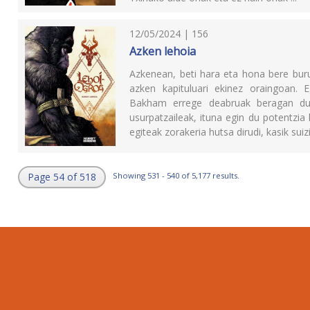
12/05/2024 | 156
Azken lehoia
Azkenean, beti hara eta hona bere burua 
azken kapituluari ekinez oraingoan. 
Bakham errege deabruak beragan due
usurpatzaileak, ituna egin du potentzia 
egiteak zorakeria hutsa dirudi, kasik suizi
Page 54 of 518
Showing 531 - 540 of 5,177 results.