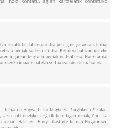
a inoiz kontatu, agian kartzelatik kontatuko
otza eskutik helduta etorri dira beti; gure garaiotan, baina,
pretazio berriak sortzen ari dira. Beilatoki bat izan daiteke
aren inguruan begirada berriak irudikatzeko. Horretarako
rrotzeko irribarre batekin sortua izan den testu honek.
a
asi behar du Hogwartseko Magia eta Sorginkeria Eskolan.
ko, jakin nahi duelako zergatik bere lagun minak, Ron eta
uda osoan. Hala ere, Harryk ikasturte berrian Hogwartsen
ere mundua...