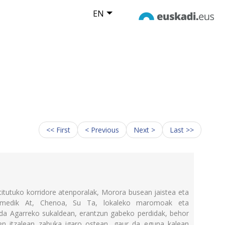
EN
<< First
< Previous
Next >
Last >>
stitutuko korridore atenporalak, Morora busean jaistea eta
emedik At, Chenoa, Su Ta, lokaleko maromoak eta
eda Agarreko sukaldean, erantzun gabeko perdidak, behor
ren itzalean zabuka igaro ostean, gaur da eguna kalean