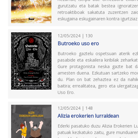
gurutzatu eta batak bestea ignoratze
retroaktiboak sakatuta zuzentzen zai
eskugaina eskugainaren kontra igurtziaz
12/05/2024 | 130
Butroeko uso ero
Butroeko gaztelu ospetsuan aterik ezku
pasabide eta eskailera kiribilak zehar
Gure protagonista neska gazte bat da
amesten duena. Ezkutuan sartzeko modu
du. Plan on bat zehaztea ez da nahi
baitira; errealitatea, gero eta ulergait
Uso Ero.
12/05/2024 | 148
Alizia erokerien lurraldean
Ederki pasatuko duzu Alizia Erokerien Lu
patuak kezkatuko zaitu, gure munduaren