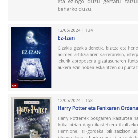
eta ezingo duzu gertatu zaizun
beharko duzu.
12/05/2024 | 134
Ez-Izan
Gizakia gizakia denetik, bizitza eta heri
adimen artifizialaren sarrerarekin, inter
lekurik aproposena gizatasunaren funts
aukera ezin hobea eskaintzen du puntazo
12/05/2024 | 158
Harry Potter eta Fenixaren Orden
Harry Potterrek bosgarren ikasturtea h
Irrika bizian dago ikastetxera itzultze
Hermione, isil-gordeka ibili zaizkion 
jakingo duenak hankaz gora jarriko du b