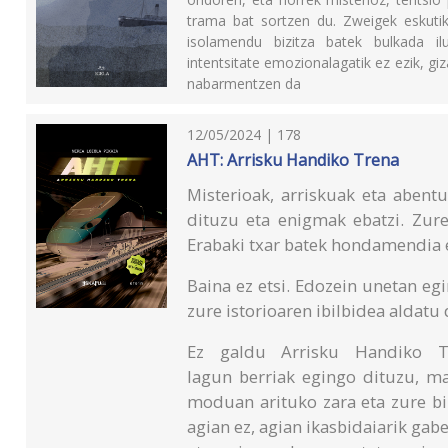
trama bat sortzen du. Zweigek eskutik
isolamendu bizitza batek bulkada i
intentsitate emozionalagatik ez ezik, g
nabarmentzen da
12/05/2024 | 178
AHT: Arrisku Handiko Trena
Misterioak, arriskuak eta abent
dituzu eta enigmak ebatzi. Zure
Erabaki txar batek hondamendia e
Baina ez etsi. Edozein unetan eg
zure istorioaren ibilbidea aldatu
Ez galdu Arrisku Handiko Tr
lagun berriak egingo dituzu, m
moduan arituko zara eta zure biz
agian ez, agian ikasbidaiarik gab