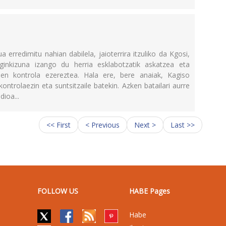
erredimitu nahian dabilela, jaioterrira itzuliko da Kgosi,
Eginkizuna izango du herria esklabotzatik askatzea eta
n kontrola ezereztea. Hala ere, bere anaiak, Kagiso
kontrolaezin eta suntsitzaile batekin. Azken batailari aurre
dioa...
<< First
< Previous
Next >
Last >>
FOLLOW US
HABE Pages
Habe