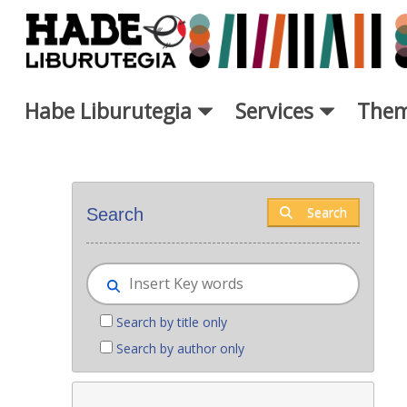
Skip to Main Content
Habe Liburutegia
Services
Them
New books - Liburutegia
Search
Search
Search by title only
Search by author only