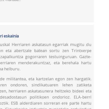
ri eskainia
Euskal Herriaren askatasun egarriak mugitu du
un eta abertzale batean sortu zen Trintxerpe
 zapalkuntza gogorraren testuinguruan. Gazte-
Herriaren menderakuntzaz, eta berehala hartu
na helburu.
de militantea, eta kartzelan egon zen hargatik.
en ondoren, sindikatuaren lehen zatiketa
zen, herriaren askatasunera heltzeko bideei eta
 desadostasun politikoen ondorioz. ELA-berri
ztik. ESB alderdiaren sorreran ere parte hartu