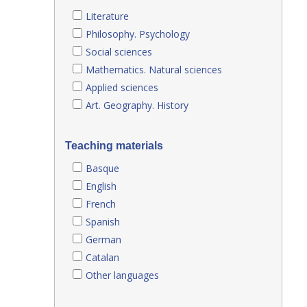
Literature
Philosophy. Psychology
Social sciences
Mathematics. Natural sciences
Applied sciences
Art. Geography. History
Teaching materials
Basque
English
French
Spanish
German
Catalan
Other languages