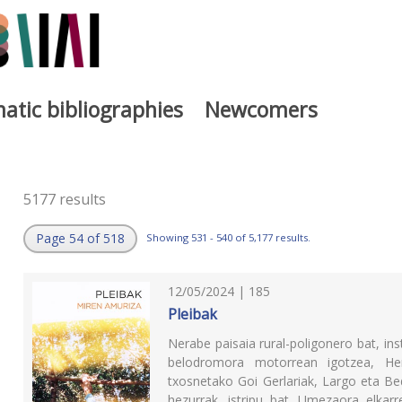
atic bibliographies
Newcomers
5177 results
Page 54 of 518
Showing 531 - 540 of 5,177 results.
12/05/2024 | 185
Pleibak
Nerabe paisaia rural-poligonero bat, in
belodromora motorrean igotzea, H
txosnetako Goi Gerlariak, Largo eta B
hezurrak, istripu bat. Umezaora elkar