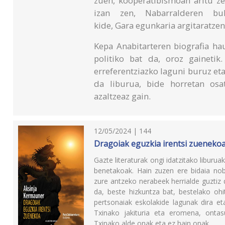
zuen, kooperatibismoan aritu z
izan zen, Nabarralderen bult
kide, Gara egunkaria argitaratze
Kepa Anabitarteren biografia ha
politiko bat da, oroz gaineti
erreferentziazko laguni buruz eta
da liburua, bide horretan osa
azaltzeaz gain.
12/05/2024 | 144
Dragoiak eguzkia irentsi zueneko
Gazte literaturak ongi idatzitako liburua
benetakoak. Hain zuzen ere bidaia no
zure antzeko nerabeek herrialde guztiz
da, beste hizkuntza bat, bestelako ohi
pertsonaiak eskolakide lagunak dira e
Txinako jakituria eta eromena, ontas
Txinako alde onak eta ez hain onak ...