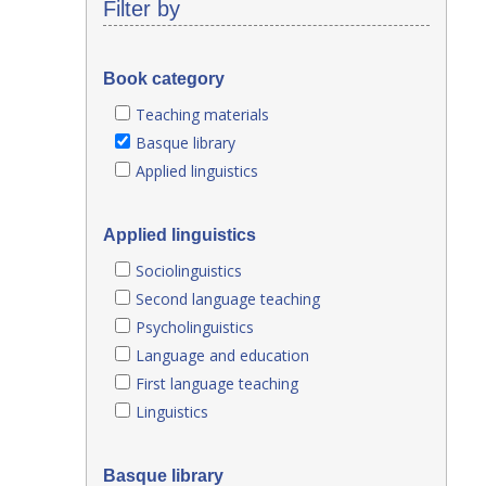
Filter by
Book category
Teaching materials
Basque library
Applied linguistics
Applied linguistics
Sociolinguistics
Second language teaching
Psycholinguistics
Language and education
First language teaching
Linguistics
Basque library