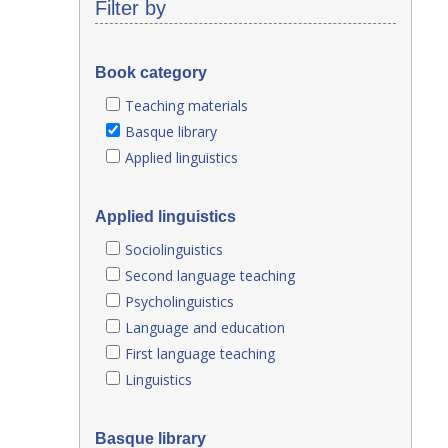
Filter by
Book category
Teaching materials
Basque library
Applied linguistics
Applied linguistics
Sociolinguistics
Second language teaching
Psycholinguistics
Language and education
First language teaching
Linguistics
Basque library