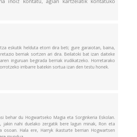
a inoiz kontatu, agian kartzelatik kontatuko
otza eskutik helduta etorri dira beti; gure garaiotan, baina,
pretazio berriak sortzen ari dira. Beilatoki bat izan daiteke
aren inguruan begirada berriak irudikatzeko. Horretarako
rrotzeko irribarre batekin sortua izan den testu honek.
a
asi behar du Hogwartseko Magia eta Sorginkeria Eskolan.
ko, jakin nahi duelako zergatik bere lagun minak, Ron eta
uda osoan. Hala ere, Harryk ikasturte berrian Hogwartsen
ere mundua...