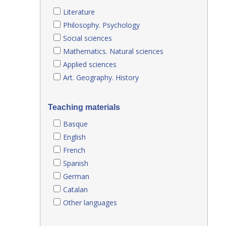
Literature
Philosophy. Psychology
Social sciences
Mathematics. Natural sciences
Applied sciences
Art. Geography. History
Teaching materials
Basque
English
French
Spanish
German
Catalan
Other languages