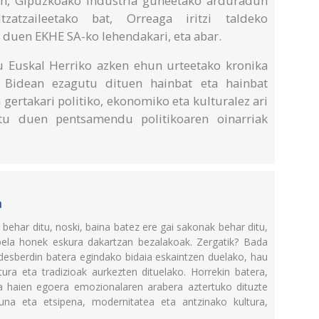
en, Gipuzkoako industria guneetako arduradun
zatzaileetako bat, Orreaga iritzi taldeko
n duen EKHE SA-ko lehendakari, eta abar.
u Euskal Herriko azken ehun urteetako kronika
k. Bidean ezagutu dituen hainbat eta hainbat
 gertakari politiko, ekonomiko eta kulturalez ari
tu duen pentsamendu politikoaren oinarriak
a
k behar ditu, noski, baina batez ere gai sakonak behar ditu,
bela honek eskura dakartzan bezalakoak. Zergatik? Bada
 desberdin batera egindako bidaia eskaintzen duelako, hau
tura eta tradizioak aurkezten dituelako. Horrekin batera,
ta haien egoera emozionalaren arabera aztertuko dituzte
una eta etsipena, modernitatea eta antzinako kultura,