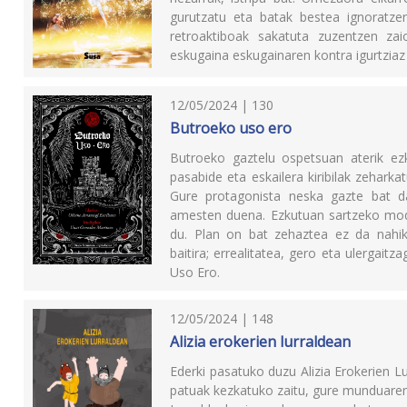
gurutzatu eta batak bestea ignoratze
retroaktiboak sakatuta zuzentzen zai
eskugaina eskugainaren kontra igurtziaz
12/05/2024 | 130
Butroeko uso ero
Butroeko gaztelu ospetsuan aterik ezku
pasabide eta eskailera kiribilak zehar
Gure protagonista neska gazte bat da
amesten duena. Ezkutuan sartzeko modu
du. Plan on bat zehaztea ez da nahi
baitira; errealitatea, gero eta ulergait
Uso Ero.
12/05/2024 | 148
Alizia erokerien lurraldean
Ederki pasatuko duzu Alizia Erokerien Lu
patuak kezkatuko zaitu, gure munduaren