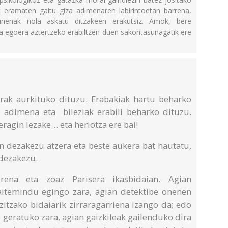
 eramaten gaitu giza adimenaren labirintoetan barrena,
lunenak nola askatu ditzakeen erakutsiz. Amok, bere
iza egoera aztertzeko erabiltzen duen sakontasunagatik ere
urak aurkituko dituzu. Erabakiak hartu beharko
 adimena eta bileziak erabili beharko dituzu.
ragin lezake… eta heriotza ere bai!
in dezakezu atzera eta beste aukera bat hautatu,
 dezakezu.
ena eta zoaz Parisera ikasbidaian. Agian
aitemindu egingo zara, agian detektibe onenen
itzako bidaiarik zirraragarriena izango da; edo
e geratuko zara, agian gaizkileak gailenduko dira