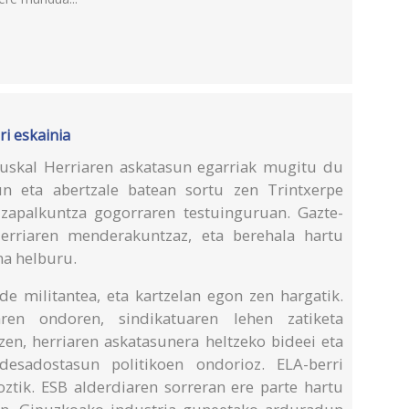
ri eskainia
Euskal Herriaren askatasun egarriak mugitu du
un eta abertzale batean sortu zen Trintxerpe
 zapalkuntza gogorraren testuinguruan. Gazte-
Herriaren menderakuntzaz, eta berehala hartu
na helburu.
de militantea, eta kartzelan egon zen hargatik.
en ondoren, sindikatuaren lehen zatiketa
zen, herriaren askatasunera heltzeko bideei eta
 desadostasun politikoen ondorioz. ELA-berri
ztik. ESB alderdiaren sorreran ere parte hartu