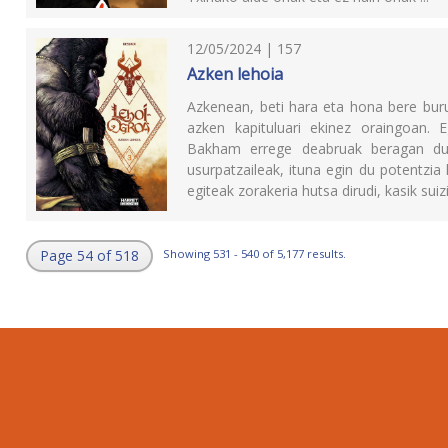
12/05/2024 | 157
Azken lehoia
Azkenean, beti hara eta hona bere burua 
azken kapituluari ekinez oraingoan. 
Bakham errege deabruak beragan due
usurpatzaileak, ituna egin du potentzia 
egiteak zorakeria hutsa dirudi, kasik suizi
Page 54 of 518
Showing 531 - 540 of 5,177 results.