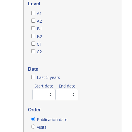
Level
A1
A2
B1
B2
C1
C2
Date
Last 5 years
Start date
End date
Order
Publication date
Visits