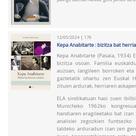
12/05/2024 | 176
Kepa Anabitarte : bizitza bat herria
Kepa Anabitarte (Pasaia, 1934) 
bizitza osoan. Familia euskald
auzoan, langileen borroken eta
gaztetatik ohartu zen Euskal 
zituen ardurak, herriaren askape
ELA sindikatuan hasi zuen ibilbi
Municheko 1962ko kongresuar
handiaren eragileetako bat izan 
analisiei zegozkien funtsezko
taldeko arduradun izan zen gero