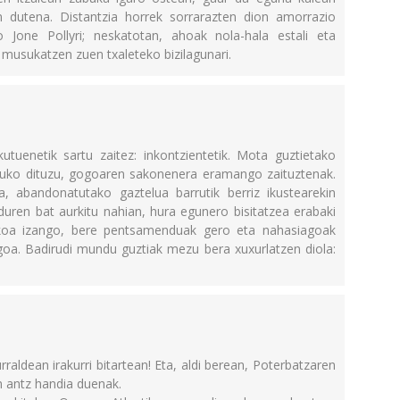
n dutena. Distantzia horrek sorrarazten dion amorrazio
o Jone Pollyri; neskatotan, ahoak nola-hala estali eta
 musukatzen zuen txaleteko bizilagunari.
tuenetik sartu zaitez: inkontzientetik. Mota guztietako
katuko dituzu, gogoaren sakonenera eramango zaituztenak.
, abandonatutako gaztelua barrutik berriz ikustearekin
ren bat aurkitu nahian, hura egunero bisitatzea erabaki
koa izango, bere pentsamenduak gero eta nahasiagoak
zagoa. Badirudi mundu guztiak mezu bera xuxurlatzen diola:
rraldean irakurri bitartean! Eta, aldi berean, Poterbatzaren
 antz handia duenak.