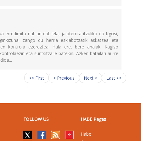
erredimitu nahian dabilela, jaioterrira itzuliko da Kgosi,
Eginkizuna izango du herria esklabotzatik askatzea eta
n kontrola ezereztea. Hala ere, bere anaiak, Kagiso
kontrolaezin eta suntsitzaile batekin. Azken batailari aurre
dioa...
<< First
< Previous
Next >
Last >>
FOLLOW US
HABE Pages
Habe