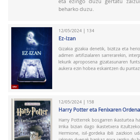
eta ezingo duzu gertatu zaizun
beharko duzu.
12/05/2024 | 134
Ez-Izan
Gizakia gizakia denetik, bizitza eta heri
adimen artifizialaren sarrerarekin, inter
lekurik aproposena gizatasunaren funts
aukera ezin hobea eskaintzen du puntazo
12/05/2024 | 158
Harry Potter eta Fenixaren Orden
Harry Potterrek bosgarren ikasturtea h
Irrika bizian dago ikastetxera itzultze
Hermione, isil-gordeka ibili zaizkion 
jakingo duenak hankaz gora jarriko du b