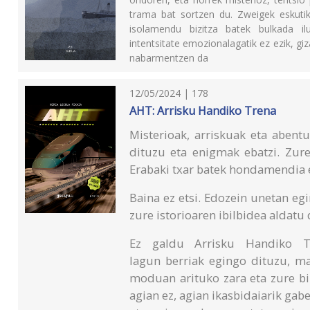
trama bat sortzen du. Zweigek eskutik
isolamendu bizitza batek bulkada i
intentsitate emozionalagatik ez ezik, g
nabarmentzen da
12/05/2024 | 178
AHT: Arrisku Handiko Trena
Misterioak, arriskuak eta abent
dituzu eta enigmak ebatzi. Zure
Erabaki txar batek hondamendia e
Baina ez etsi. Edozein unetan eg
zure istorioaren ibilbidea aldatu
Ez galdu Arrisku Handiko Tr
lagun berriak egingo dituzu, m
moduan arituko zara eta zure biz
agian ez, agian ikasbidaiarik gab