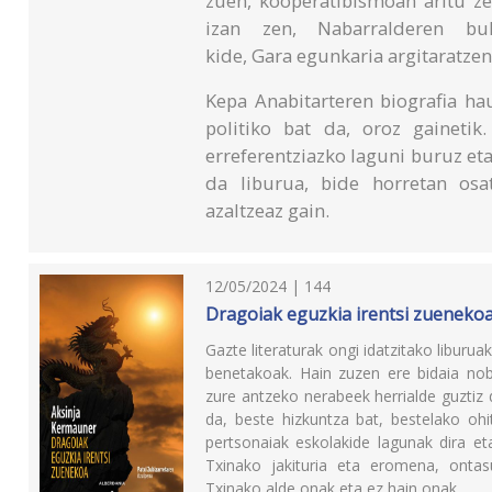
zuen, kooperatibismoan aritu z
izan zen, Nabarralderen bult
kide, Gara egunkaria argitaratze
Kepa Anabitarteren biografia ha
politiko bat da, oroz gaineti
erreferentziazko laguni buruz eta
da liburua, bide horretan osa
azaltzeaz gain.
12/05/2024 | 144
Dragoiak eguzkia irentsi zueneko
Gazte literaturak ongi idatzitako liburua
benetakoak. Hain zuzen ere bidaia no
zure antzeko nerabeek herrialde guztiz
da, beste hizkuntza bat, bestelako ohi
pertsonaiak eskolakide lagunak dira e
Txinako jakituria eta eromena, ontas
Txinako alde onak eta ez hain onak ...