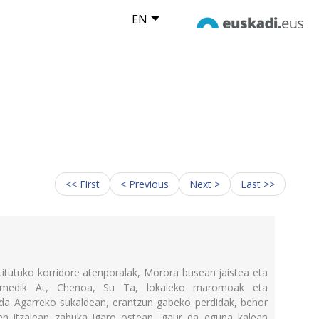
EN
<< First
< Previous
Next >
Last >>
stitutuko korridore atenporalak, Morora busean jaistea eta
emedik At, Chenoa, Su Ta, lokaleko maromoak eta
eda Agarreko sukaldean, erantzun gabeko perdidak, behor
ren itzalean zabuka igaro ostean, gaur da eguna kalean