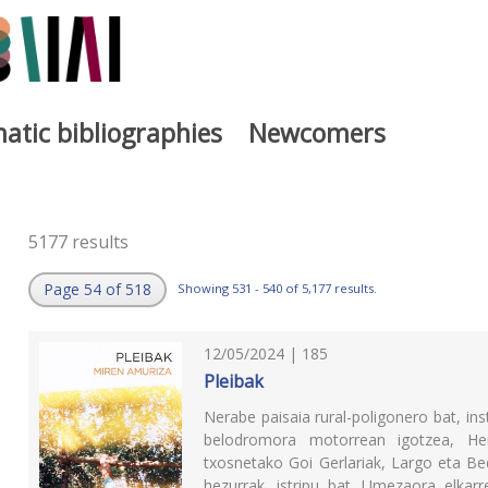
atic bibliographies
Newcomers
5177 results
Page 54 of 518
Showing 531 - 540 of 5,177 results.
12/05/2024 | 185
Pleibak
Nerabe paisaia rural-poligonero bat, in
belodromora motorrean igotzea, H
txosnetako Goi Gerlariak, Largo eta B
hezurrak, istripu bat. Umezaora elkar