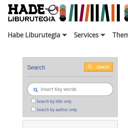
Skip to Main Content
Habe Liburutegia
Services
Them
New books - Liburutegia
Search
Search
Search by title only
Search by author only