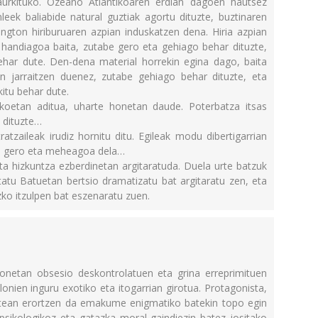
urkituko. Ozeano Atlantikoaren erdian dagoen hautsez
leek baliabide natural guztiak agortu dituzte, buztinaren
ington hiriburuaren azpian induskatzen dena. Hiria azpian
handiagoa baita, zutabe gero eta gehiago behar dituzte,
ehar dute. Den-dena material horrekin egina dago, baita
en jarraitzen duenez, zutabe gehiago behar dituzte, eta
kitu behar dute.
koetan aditua, uharte honetan daude. Poterbatza itsas
 dituzte…
ratzaileak irudiz hornitu ditu. Egileak modu dibertigarrian
ra gero eta meheagoa dela…
eta hizkuntza ezberdinetan argitaratuda. Duela urte batzuk
tatu Batuetan bertsio dramatizatu bat argitaratu zen, eta
ko itzulpen bat eszenaratu zuen.
netan obsesio deskontrolatuen eta grina erreprimituen
onien inguru exotiko eta itogarrian girotua. Protagonista,
atean erortzen da emakume enigmatiko batekin topo egin
 psikologikoz eta gatazka moral gaindiezin batez jositako