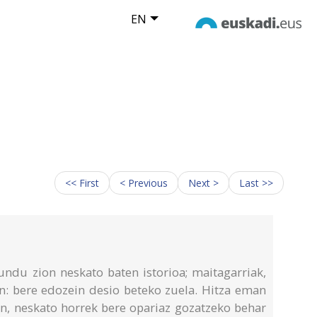
EN
<< First
< Previous
Next >
Last >>
ndu zion neskato baten istorioa; maitagarriak,
n: bere edozein desio beteko zuela. Hitza eman
ain, neskato horrek bere opariaz gozatzeko behar