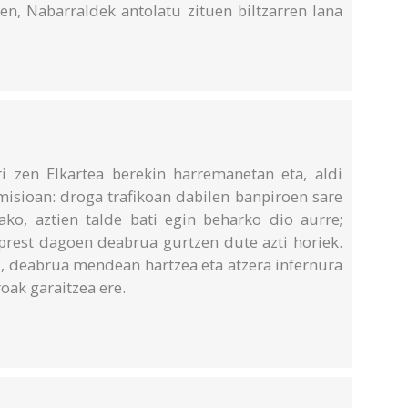
en, Nabarraldek antolatu zituen biltzarren lana
i zen Elkartea berekin harremanetan eta, aldi
misioan: droga trafikoan dabilen banpiroen sare
ko, aztien talde bati egin beharko dio aurre;
 prest dagoen deabrua gurtzen dute azti horiek.
tu, deabrua mendean hartzea eta atzera infernura
oak garaitzea ere.