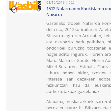
01/15/2013 | 625
1512 Nafarroaren Konkistaren ond
Navarra
Gaztelako tropek Nafarroa kon
dela eta, 2012ko irailaren 7a eta 
Biltzarra egin zen Arrasaten, Le
eta okupazio hark politikan, h
ondorioei buruzko txostenak e
hogei aditu inguruk. Horien art
Maria Martinez Garate, Floren Aoiz
Mikel Sorauren, Estibaliz Gonza
Liburu honen bidez, txosten e
interesa izan dezakeen edozei
hizkuntzan, hau da, euskara
aurkeztutakoak gaztelaniaz.
Alabaina, euskarazkoek sarrera
berriz, euskaraz. III. Biltzarra e