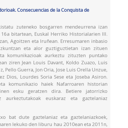
orioak. Consecuencias de la Conquista de
kistatu zuteneko bosgarren mendeurrena izan
16a bitartean, Euskal Herriko Historialarien III.
itzan, Agoitzen eta Iruñean. Erresumaren inbasio
izkuntzan eta alor guztiguztietan izan zituen
ta komunikazioak aurkeztu zituzten puntako
ean ziren Jean Louis Davant, Koldo Zuazo, Luis
, Pello Guerra, Jon Oria, Jose Luis Orella Unzue,
lez Dios, Lourdes Soria Sese eta Joseba Asiron.
ta komunikazio haiek Nafarroaren historian
nen esku geratzen dira. Betiere jatorrizko
z aurkeztutakoak euskaraz eta gaztelaniaz
txo bat dute gaztelaniaz eta gaztelaniazkoek,
ta haren lekuko den liburu hau 2010ean eta 2011n,