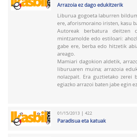
Arrazoia ez dago edukitzerik
Liburua gogoeta laburren bildum
ere, aforismoraino iristen, kasu b
Autoreak berbatura deitzen di
mintzamolde edo estiloari: aho
gabe ere, berba edo hitzetik abi
areago.
Mamiari dagokion aldetik, arrazoi
liburuaren muina; arrazoia eduk
nolazpait. Era guztietako zerei
egiazko arrazoi baten jabe egin ez
01/15/2013 | 422
Paradisua eta katuak