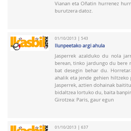
Vianan eta Oñatin hurrenez hurr
burutzera datoz.
01/10/2013 | 543
Ilunpeetako argi ahula
Jasperrek azalduko du nola jarr
berean, tinko jardungo du bere 
bat desegin behar du. Horretara
ahalik eta jende gehien hiltzeko
Jasperrek, aztien dohainak baiti
bidaltzea lortuko du, baita banpir
Girotzea: Paris, gaur egun
01/10/2013 | 637