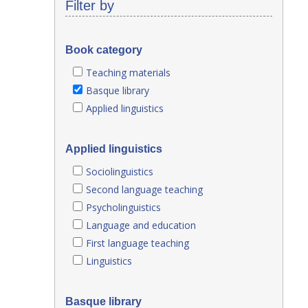
Filter by
Book category
Teaching materials
Basque library
Applied linguistics
Applied linguistics
Sociolinguistics
Second language teaching
Psycholinguistics
Language and education
First language teaching
Linguistics
Basque library