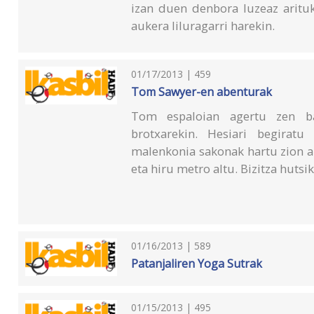
izan duen denbora luzeaz aritu
aukera liluragarri harekin.
01/17/2013 | 459
Tom Sawyer-en abenturak
Tom espaloian agertu zen ba
brotxarekin. Hesiari begiratu
malenkonia sakonak hartu zion a
eta hiru metro altu. Bizitza hutsik
01/16/2013 | 589
Patanjaliren Yoga Sutrak
01/15/2013 | 495