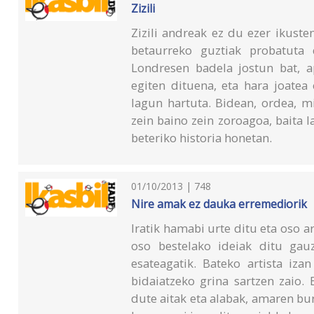
Zizili
Zizili andreak ez du ezer ikust
betaurreko guztiak probatuta 
Londresen badela jostun bat, a
egiten dituena, eta hara joatea
lagun hartuta. Bidean, ordea, mi
zein baino zein zoroagoa, baita
beteriko historia honetan.
01/10/2013 | 748
Nire amak ez dauka erremediorik
Iratik hamabi urte ditu eta oso a
oso bestelako ideiak ditu gau
esateagatik. Bateko artista iza
bidaiatzeko grina sartzen zaio.
dute aitak eta alabak, amaren bu