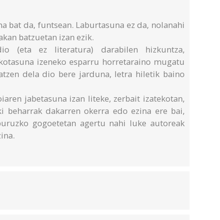
a bat da, funtsean. Laburtasuna ez da, nolanahi
akan batzuetan izan ezik.
o (eta ez literatura) darabilen hizkuntza,
zkotasuna izeneko esparru horretaraino mugatu
atzen dela dio bere jarduna, letra hiletik baino
aren jabetasuna izan liteke, zerbait izatekotan,
i beharrak dakarren okerra edo ezina ere bai,
 buruzko gogoetetan agertu nahi luke autoreak
ina.