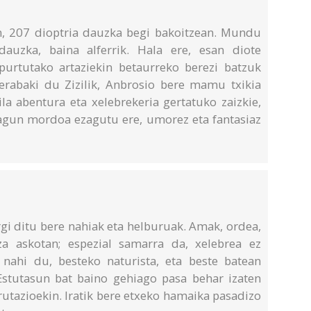
en, 207 dioptria dauzka begi bakoitzean. Mundu
dauzka, baina alferrik. Hala ere, esan diote
purtutako artaziekin betaurreko berezi batzuk
 erabaki du Zizilik, Anbrosio bere mamu txikia
la abentura eta xelebrekeria gertatuko zaizkie,
 lagun mordoa ezagutu ere, umorez eta fantasiaz
rgi ditu bere nahiak eta helburuak. Amak, ordea,
za askotan; espezial samarra da, xelebrea ez
n nahi du, besteko naturista, eta beste batean
 Estutasun bat baino gehiago pasa behar izaten
rutazioekin. Iratik bere etxeko hamaika pasadizo