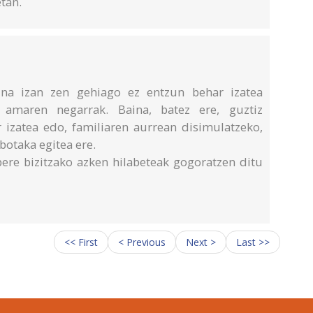
etan.
suna izan zen gehiago ez entzun behar izatea
 amaren negarrak. Baina, batez ere, guztiz
r izatea edo, familiaren aurrean disimulatzeko,
 botaka egitea ere.
bere bizitzako azken hilabeteak gogoratzen ditu
<< First
< Previous
Next >
Last >>