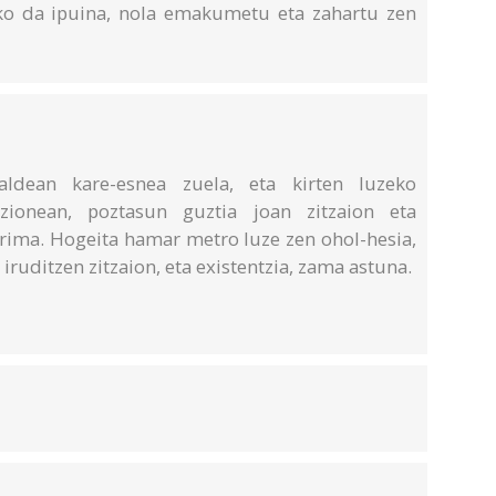
ko da ipuina, nola emakumetu eta zahartu zen
ldean kare-esnea zuela, eta kirten luzeko
 zionean, poztasun guztia joan zitzaion eta
rima. Hogeita hamar metro luze zen ohol-hesia,
 iruditzen zitzaion, eta existentzia, zama astuna.