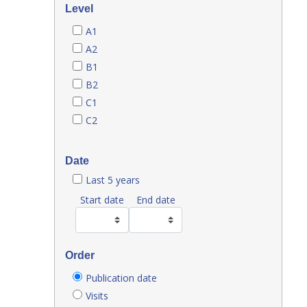
Level
A1
A2
B1
B2
C1
C2
Date
Last 5 years
Start date
End date
Order
Publication date
Visits