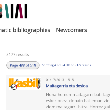
atic bibliographies
Newcomers
5177 results
Page 488 of 518
Showing 4,871 - 4,880 of 5,177 results.
01/17/2013 | 515
Maitagarria eta desioa
Hona hemen maitagarri bati lagu
esker onez, dohain bat eman zio
zion: maitagarri hitza. Horrez g