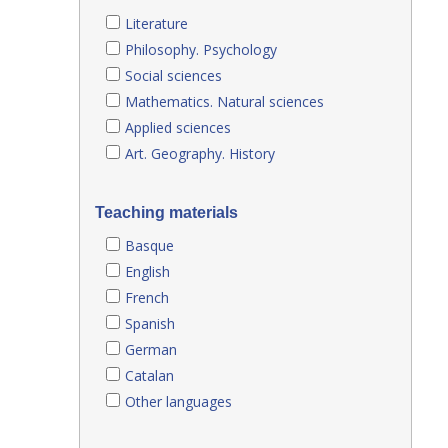
Literature
Philosophy. Psychology
Social sciences
Mathematics. Natural sciences
Applied sciences
Art. Geography. History
Teaching materials
Basque
English
French
Spanish
German
Catalan
Other languages