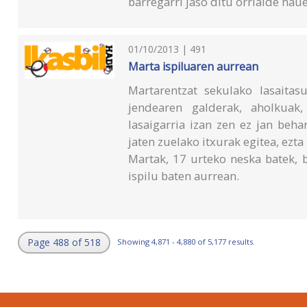
barregarri jaso ditu orrialde hau
01/10/2013 | 491
Marta ispiluaren aurrean
Martarentzat sekulako lasaita
jendearen galderak, aholkuak,
lasaigarria izan zen ez jan beha
jaten zuelako itxurak egitea, ezta
Martak, 17 urteko neska batek, 
ispilu baten aurrean.
Page 488 of 518
Showing 4,871 - 4,880 of 5,177 results.