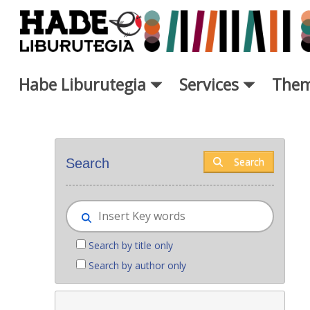
Skip to Main Content
Habe Liburutegia
Services
Them
New books - Liburutegia
Search
Search
Search by title only
Search by author only