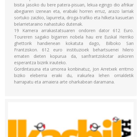
bisita jasoko du bere patera-pisuan, lekua egingo dio afrikar
abegiaren izenean eta, erabaki horren erruz, arazo larriak
sortuko zaizkio, lapurreta, droga-trafiko eta hilketa kasuetan
belarrietaraino nahastuko dutenak.
19 Kamera arrakastatsuaren ondoren dator 612 Euro.
Toureren sagako bigarren nobela hau ere Euskal Herriko
ghettorik handienean kokatuta dago, Bilboko San
Frantziskon. 612 euro instituzioek behartsuenei hilero
ematen dieten kopurua da, sanfrantziskotar askoren
esperantza bizirik irauteko.
Gordintasuna eta umorea konbinatuz, Jon Arretxek erritmo
biziko eleberria eraiki du, irakurlea lehen orrialdetik
harrapatu eta amaiera arte oharkabean daramana.