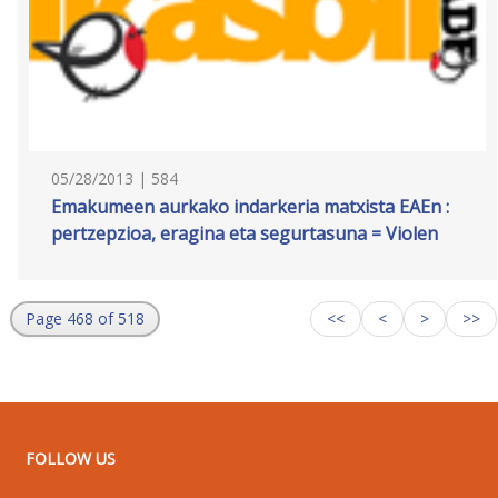
05/28/2013 | 584
Emakumeen aurkako indarkeria matxista EAEn :
pertzepzioa, eragina eta segurtasuna = Violen
Page 468 of 518
<<
<
>
>>
FOLLOW US