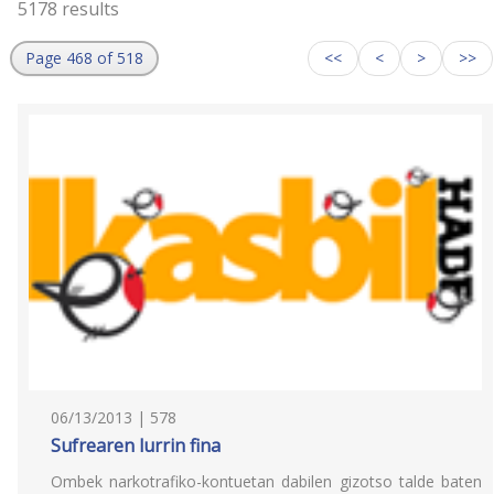
5178 results
Page 468 of 518
<<
<
>
>>
06/13/2013 | 578
Sufrearen lurrin fina
Ombek narkotrafiko-kontuetan dabilen gizotso talde baten