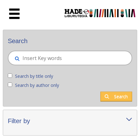
Skip to Main Content
New books - Liburutegia
Search
Search by title only
Search by author only
Search
Filter by