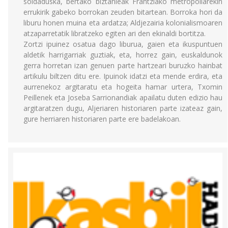
soldaduska, bertako biztanleak Frantziako metropoliarekin
errukirik gabeko borrokan zeuden bitartean. Borroka hori da
liburu honen muina eta ardatza; Aldjezairia kolonialismoaren
atzaparretatik libratzeko egiten ari den ekinaldi bortitza.
Zortzi ipuinez osatua dago liburua, gaien eta ikuspuntuen
aldetik harrigarriak guztiak, eta, horrez gain, euskaldunok
gerra horretan izan genuen parte hartzeari buruzko hainbat
artikulu biltzen ditu ere. Ipuinok idatzi eta mende erdira, eta
aurrenekoz argitaratu eta hogeita hamar urtera, Txomin
Peillenek eta Joseba Sarrionandiak apailatu duten edizio hau
argitaratzen dugu, Aljeriaren historiaren parte izateaz gain,
gure herriaren historiaren parte ere badelakoan.