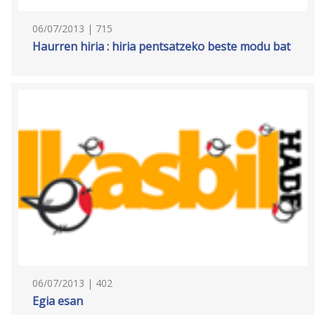
06/07/2013 | 715
Haurren hiria : hiria pentsatzeko beste modu bat
06/07/2013 | 402
Egia esan