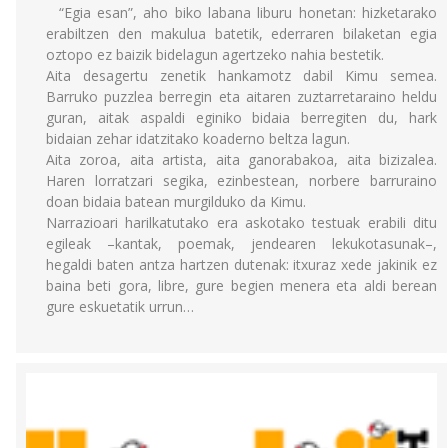
“Egia esan”, aho biko labana liburu honetan: hizketarako
erabiltzen den makulua batetik, ederraren bilaketan egia
oztopo ez baizik bidelagun agertzeko nahia bestetik.
Aita desagertu zenetik hankamotz dabil Kimu semea.
Barruko puzzlea berregin eta aitaren zuztarretaraino heldu
guran, aitak aspaldi eginiko bidaia berregiten du, hark
bidaian zehar idatzitako koaderno beltza lagun.
Aita zoroa, aita artista, aita ganorabakoa, aita bizizalea.
Haren lorratzari segika, ezinbestean, norbere barruraino
doan bidaia batean murgilduko da Kimu.
Narrazioari harilkatutako era askotako testuak erabili ditu
egileak –kantak, poemak, jendearen lekukotasunak–,
hegaldi baten antza hartzen dutenak: itxuraz xede jakinik ez
baina beti gora, libre, gure begien menera eta aldi berean
gure eskuetatik urrun…