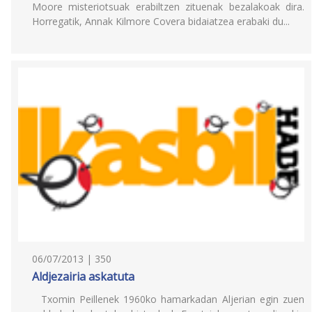
Moore misteriotsuak erabiltzen zituenak bezalakoak dira.
Horregatik, Annak Kilmore Covera bidaiatzea erabaki du...
06/07/2013 | 350
Aldjezairia askatuta
Txomin Peillenek 1960ko hamarkadan Aljerian egin zuen