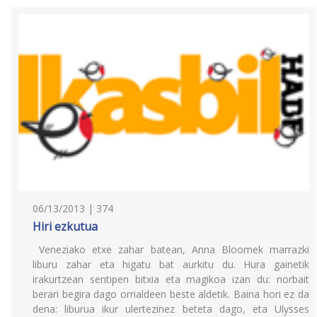
06/13/2013 | 374
Hiri ezkutua
Veneziako etxe zahar batean, Anna Bloomek marrazki
liburu zahar eta higatu bat aurkitu du. Hura gainetik
irakurtzean sentipen bitxia eta magikoa izan du: norbait
berari begira dago orrialdeen beste aldetik. Baina hori ez da
dena: liburua ikur ulertezinez beteta dago, eta Ulysses