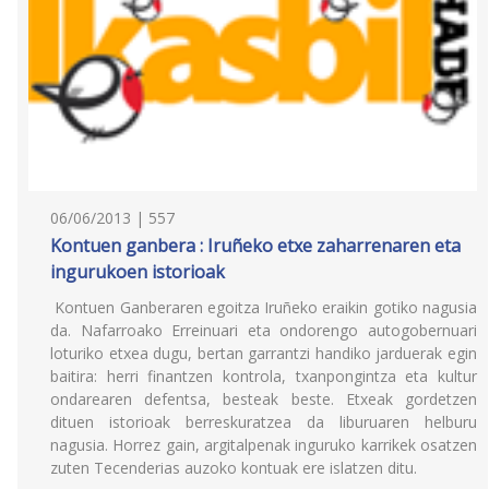
06/06/2013 | 557
Kontuen ganbera : Iruñeko etxe zaharrenaren eta
ingurukoen istorioak
Kontuen Ganberaren egoitza Iruñeko eraikin gotiko nagusia
da. Nafarroako Erreinuari eta ondorengo autogobernuari
loturiko etxea dugu, bertan garrantzi handiko jarduerak egin
baitira: herri finantzen kontrola, txanpongintza eta kultur
ondarearen defentsa, besteak beste. Etxeak gordetzen
dituen istorioak berreskuratzea da liburuaren helburu
nagusia. Horrez gain, argitalpenak inguruko karrikek osatzen
zuten Tecenderias auzoko kontuak ere islatzen ditu.