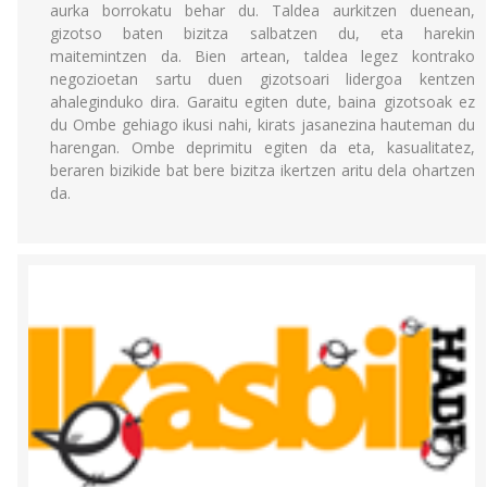
aurka borrokatu behar du. Taldea aurkitzen duenean,
gizotso baten bizitza salbatzen du, eta harekin
maitemintzen da. Bien artean, taldea legez kontrako
negozioetan sartu duen gizotsoari lidergoa kentzen
ahaleginduko dira. Garaitu egiten dute, baina gizotsoak ez
du Ombe gehiago ikusi nahi, kirats jasanezina hauteman du
harengan. Ombe deprimitu egiten da eta, kasualitatez,
beraren bizikide bat bere bizitza ikertzen aritu dela ohartzen
da.