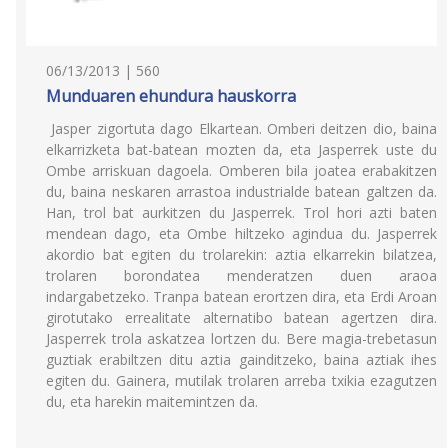
06/13/2013 | 560
Munduaren ehundura hauskorra
Jasper zigortuta dago Elkartean. Omberi deitzen dio, baina
elkarrizketa bat-batean mozten da, eta Jasperrek uste du
Ombe arriskuan dagoela. Omberen bila joatea erabakitzen
du, baina neskaren arrastoa industrialde batean galtzen da.
Han, trol bat aurkitzen du Jasperrek. Trol hori azti baten
mendean dago, eta Ombe hiltzeko agindua du. Jasperrek
akordio bat egiten du trolarekin: aztia elkarrekin bilatzea,
trolaren borondatea menderatzen duen araoa
indargabetzeko. Tranpa batean erortzen dira, eta Erdi Aroan
girotutako errealitate alternatibo batean agertzen dira.
Jasperrek trola askatzea lortzen du. Bere magia-trebetasun
guztiak erabiltzen ditu aztia gainditzeko, baina aztiak ihes
egiten du. Gainera, mutilak trolaren arreba txikia ezagutzen
du, eta harekin maitemintzen da.