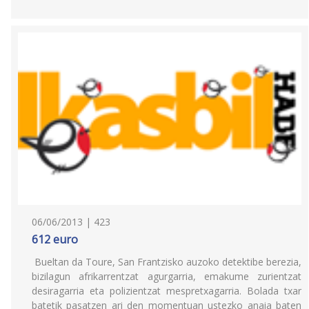
06/06/2013 | 423
612 euro
Bueltan da Toure, San Frantzisko auzoko detektibe berezia,
bizilagun afrikarrentzat agurgarria, emakume zurientzat
desiragarria eta polizientzat mespretxagarria. Bolada txar
batetik pasatzen ari den momentuan ustezko anaia baten