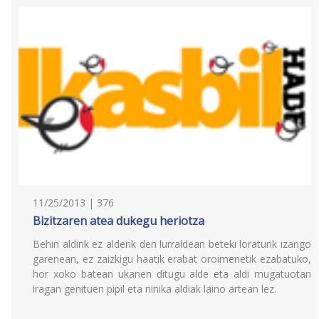
11/25/2013 | 376
Bizitzaren atea dukegu heriotza
Behin aldirik ez alderik den lurraldean beteki loraturik izango
garenean, ez zaizkigu haatik erabat oroimenetik ezabatuko,
hor xoko batean ukanen ditugu alde eta aldi mugatuotan
iragan genituen pipil eta ninika aldiak laino artean lez.