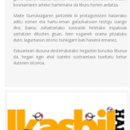
bosniarraren arteko harremana da liburu honen ardatza.
Maite Gurrutxagaren pintzelek bi protagonisten hasierako
aditu ezinen eta hartu-eman gatazkatsuen testigu izango
dira. Baina, zuhaitzetako sustraiek hirietako espaloiak
zartatzen dituzten gisan, bien iraganek oraina pitzatuko
dute, laguntasun istorio hunkigarri bati hasiera emanez.
Eskuartean duzuna desterratutako hegaztiei buruzko liburua
da, hegan egin ahal izateko sustraietara bueltatu behar
dutenen istorioa.