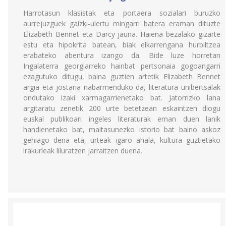
Harrotasun klasistak eta portaera sozialari buruzko
aurrejuzguek gaizki-ulertu mingarri batera eraman dituzte
Elizabeth Bennet eta Darcy jauna. Haiena bezalako gizarte
estu eta hipokrita batean, biak elkarrengana hurbiltzea
erabateko abentura izango da. Bide luze horretan
Ingalaterra georgiarreko hainbat pertsonaia gogoangarri
ezagutuko ditugu, baina guztien artetik Elizabeth Bennet
argia eta jostaria nabarmenduko da, literatura unibertsalak
ondutako izaki xarmagarrienetako bat. Jatorrizko lana
argitaratu zenetik 200 urte betetzean eskaintzen diogu
euskal publikoari ingeles literaturak eman duen lanik
handienetako bat, maitasunezko istorio bat baino askoz
gehiago dena eta, urteak igaro ahala, kultura guztietako
irakurleak liluratzen jarraitzen duena.