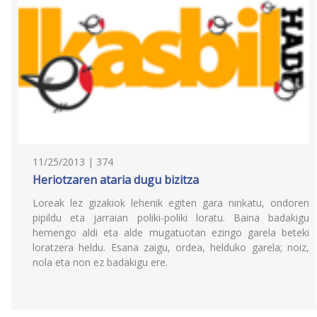
11/25/2013 | 374
Heriotzaren ataria dugu bizitza
Loreak lez gizakiok lehenik egiten gara ninkatu, ondoren
pipildu eta jarraian poliki-poliki loratu. Baina badakigu
hemengo aldi eta alde mugatuotan ezingo garela beteki
loratzera heldu. Esana zaigu, ordea, helduko garela; noiz,
nola eta non ez badakigu ere.