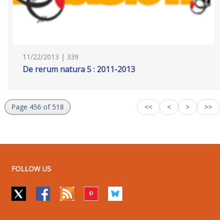
11/22/2013 | 339
De rerum natura 5 : 2011-2013
Page 456 of 518
<<
<
>
>>
FOLLOW US