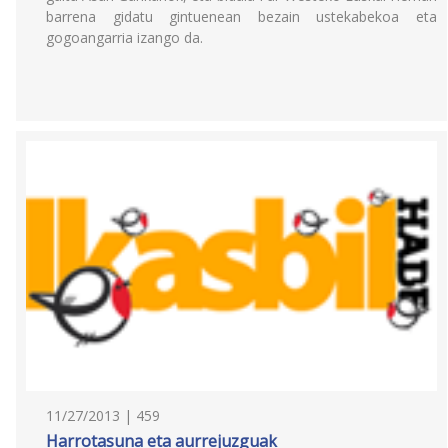
barrena gidatu gintuenean bezain ustekabekoa eta
gogoangarria izango da.
11/27/2013 | 459
Harrotasuna eta aurrejuzguak