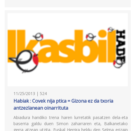
11/25/2013 | 524
Habiak : Covek nija ptica = Gizona ez da txoria
antzezlanean oinarrituta
Abiadura handiko trena haren lurretatik pasatzen dela-eta
baserria galdu duen Simon zaharraren eta, Balkanetako
gerra atzean utzita, Euskal Herrira heldu den Selma erizain