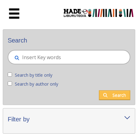
Skip to Main Content
New books - Liburutegia
Search
Search by title only
Search by author only
Search
Filter by