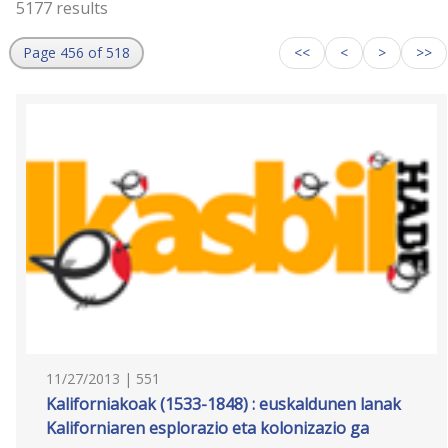
5177 results
Page 456 of 518
<<
<
>
>>
11/27/2013 | 551
Kaliforniakoak (1533-1848) : euskaldunen lanak
Kaliforniaren esplorazio eta kolonizazio ga