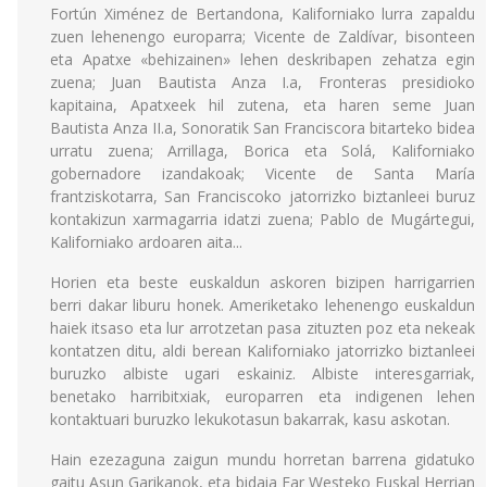
Fortún Ximénez de Bertandona, Kaliforniako lurra zapaldu
zuen lehenengo europarra; Vicente de Zaldívar, bisonteen
eta Apatxe «behizainen» lehen deskribapen zehatza egin
zuena; Juan Bautista Anza I.a, Fronteras presidioko
kapitaina, Apatxeek hil zutena, eta haren seme Juan
Bautista Anza II.a, Sonoratik San Franciscora bitarteko bidea
urratu zuena; Arrillaga, Borica eta Solá, Kaliforniako
gobernadore izandakoak; Vicente de Santa María
frantziskotarra, San Franciscoko jatorrizko biztanleei buruz
kontakizun xarmagarria idatzi zuena; Pablo de Mugártegui,
Kaliforniako ardoaren aita...
Horien eta beste euskaldun askoren bizipen harrigarrien
berri dakar liburu honek. Ameriketako lehenengo euskaldun
haiek itsaso eta lur arrotzetan pasa zituzten poz eta nekeak
kontatzen ditu, aldi berean Kaliforniako jatorrizko biztanleei
buruzko albiste ugari eskainiz. Albiste interesgarriak,
benetako harribitxiak, europarren eta indigenen lehen
kontaktuari buruzko lekukotasun bakarrak, kasu askotan.
Hain ezezaguna zaigun mundu horretan barrena gidatuko
gaitu Asun Garikanok, eta bidaia Far Westeko Euskal Herrian