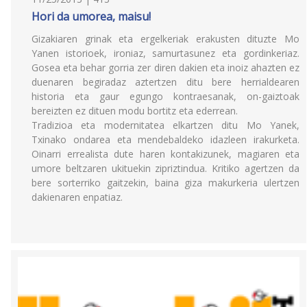
Hori da umorea, maisu!
Gizakiaren grinak eta ergelkeriak erakusten dituzte Mo
Yanen istorioek, ironiaz, samurtasunez eta gordinkeriaz.
Gosea eta behar gorria zer diren dakien eta inoiz ahazten ez
duenaren begiradaz aztertzen ditu bere herrialdearen
historia eta gaur egungo kontraesanak, on-gaiztoak
bereizten ez dituen modu bortitz eta ederrean.
Tradizioa eta modernitatea elkartzen ditu Mo Yanek,
Txinako ondarea eta mendebaldeko idazleen irakurketa.
Oinarri errealista dute haren kontakizunek, magiaren eta
umore beltzaren ukituekin zipriztindua. Kritiko agertzen da
bere sorterriko gaitzekin, baina giza makurkeria ulertzen
dakienaren enpatiaz.