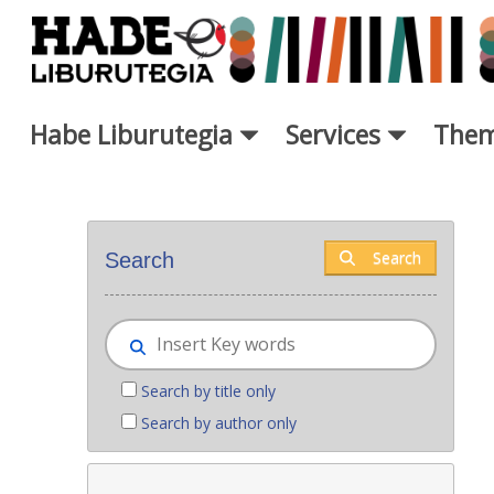
Skip to Main Content
Habe Liburutegia
Services
Them
New books - Liburutegia
Search
Search
Search by title only
Search by author only