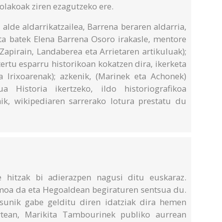
olakoak ziren ezagutzeko ere.
alde aldarrikatzailea, Barrena beraren aldarria,
orta batek Elena Barrena Osoro irakasle, mentore
(Zapirain, Landaberea eta Arrietaren artikuluak);
tertu esparru historikoan kokatzen dira, ikerketa
 Irixoarenak); azkenik, (Marinek eta Achonek)
a Historia ikertzeko, ildo historiografikoa
nik, wikipediaren sarrerako lotura prestatu du
 hitzak bi adierazpen nagusi ditu euskaraz.
moa da eta Hegoaldean begiraturen sentsua du.
asunik gabe gelditu diren idatziak dira hemen
rtean, Marikita Tambourinek publiko aurrean