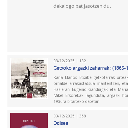
dekalogo bat jasotzen du.
03/12/2025 | 182
Getxoko argazki zaharrak : (1865-
Karla Llanos Etxabe getxotarrak urt
orrialde arrakastatsua mantentzen, et
Hasieran Eugenio Gandiagak eta Maria
Mikel Erkorekak lagunduta, argazki hor
1936ra bitarteko datetan.
03/12/2025 | 358
Odisea