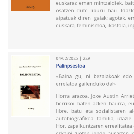
euskaraz eman mintzaldiek, bait
osatzen dute liburu hau. Idaz
aipatuak diren gaiak: agotak, em
euskara, feminismoa, ikastola, in
04/02/2025 | 229
Palinpsestoa
«Baina gu, ni bezalakoak edo a
errelatoa gailenduko da!»
Horra arazoa. Joxe Austin Arrie
herrikoi baten azken haurra, eu
libre, batu eta sozialistaren 
autobiografikoa: familia, idazl
Hor, zapalkuntzaren errealitatea 
eskaini zioten jende ausarten k