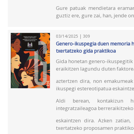
Gure patuak mendietara eraman 
guztiz ere, gure zai, han, jende o
03/14/2025 | 309
Genero-ikuspegia duen memoria h
txertatzeko gida praktikoa
Gida honetan genero-ikuspegitik 
eraikitzen lagundu duten faktore
aztertzen dira, non emakumeak 
ikuspegi estereotipatua eskaintz
Aldi berean, kontakizun h
integratzaileagoa berreraikitzeko
eskaintzen dira. Azken zatian
txertatzeko proposamen praktik