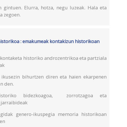
gintuen. Elurra, hotza, negu luzeak. Hala eta
na zegoen.
istorikoa : emakumeak kontakizun historikoan
kontaketa historiko androzentrikoa eta partziala
ak
ikusezin bihurtzen diren eta haien ekarpenen
en den.
istoriko bidezkoagoa, zorrotzagoa eta
 jarraibideak
, gidak genero-ikuspegia memoria historikoan
oen