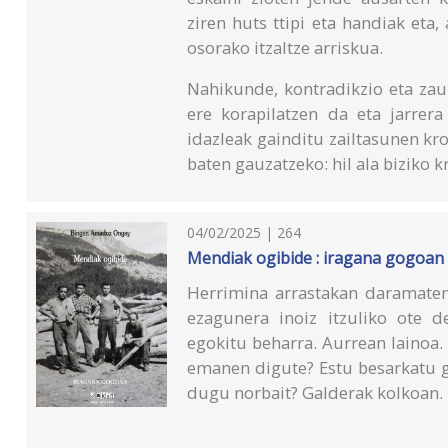
ziren huts ttipi eta handiak eta,
osorako itzaltze arriskua.
Nahikunde, kontradikzio eta zau
ere korapilatzen da eta jarrera
idazleak gainditu zailtasunen kro
baten gauzatzeko: hil ala biziko 
04/02/2025 | 264
Mendiak ogibide : iragana gogoan
Herrimina arrastakan daramaten
ezagunera inoiz itzuliko ote d
egokitu beharra. Aurrean lainoa.
emanen digute? Estu besarkatu g
dugu norbait? Galderak kolkoan.