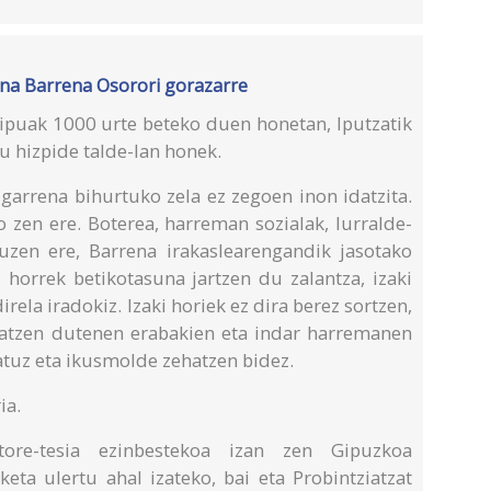
lena Barrena Osorori gorazarre
ipuak 1000 urte beteko duen honetan, Iputzatik
 hizpide talde-lan honek.
garrena bihurtuko zela ez zegoen inon idatzita.
o zen ere. Boterea, harreman sozialak, lurralde-
uzen ere, Barrena irakaslearengandik jasotako
 horrek betikotasuna jartzen du zalantza, izaki
ela iradokiz. Izaki horiek ez dira berez sortzen,
osatzen dutenen erabakien eta indar harremanen
atuz eta ikusmolde zehatzen bidez.
ia.
ore-tesia ezinbestekoa izan zen Gipuzkoa
keta ulertu ahal izateko, bai eta Probintziatzat