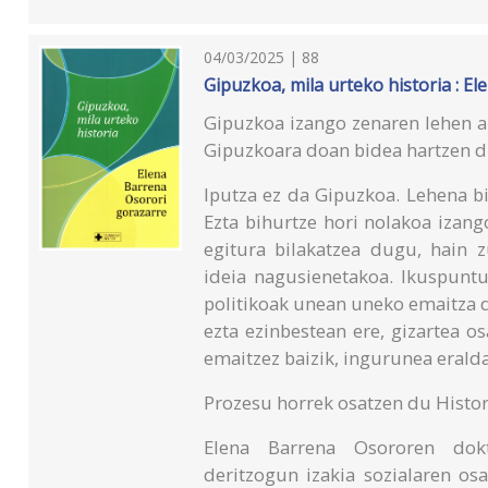
04/03/2025 | 88
Gipuzkoa, mila urteko historia : E
Gipuzkoa izango zenaren lehen a
Gipuzkoara doan bidea hartzen du
Iputza ez da Gipuzkoa. Lehena bi
Ezta bihurtze hori nolakoa izang
egitura bilakatzea dugu, hain z
ideia nagusienetakoa. Ikuspuntu
politikoak unean uneko emaitza dir
ezta ezinbestean ere, gizartea 
emaitzez baizik, ingurunea erald
Prozesu horrek osatzen du Histor
Elena Barrena Osororen dokt
deritzogun izakia sozialaren osa