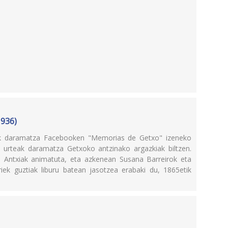
1936)
eak daramatza Facebooken "Memorias de Getxo" izeneko
a urteak daramatza Getxoko antzinako argazkiak biltzen.
 Antxiak animatuta, eta azkenean Susana Barreirok eta
iek guztiak liburu batean jasotzea erabaki du, 1865etik