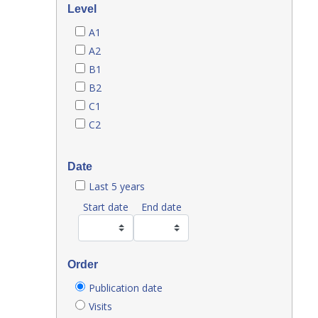
Level
A1
A2
B1
B2
C1
C2
Date
Last 5 years
Start date
End date
Order
Publication date
Visits