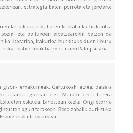
 azkenean, estrategia baten porrota eta jendarte
rien kronika izanik, haren kontatzeko hizkuntza
 sozial eta politikoen aipatzearekin batzen da
nika literarioa, irakurlea hunkituko duen liburu
kronika desberdinak batzen dituen Palinpsestoa.
 gizon- emakumeak. Gertukoak, etxea, paisaia
en zalantza gorrian bizi. Mundu berri batera
 Eskuetan eskaxia. Bihotzean kezka. Ongi etorria
intuzten agurtzerakoan. Beso zabalik aurkituko
 Erantzunak etorkizunean.