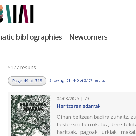
atic bibliographies
Newcomers
5177 results
Page 44 of 518
Showing 431 - 440 of 5,177 results.
04/03/2025 | 79
Haritzaren adarrak
Oihan beltzean badira zuhaitz, zu
besteekin borrokatuz, bere tokit
haritzak, pagoak, urkiak, makala