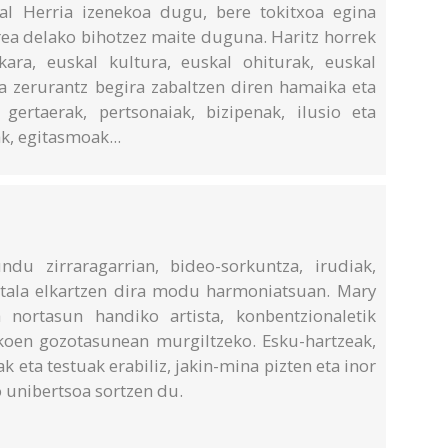
kal Herria izenekoa dugu, bere tokitxoa egina
urea delako bihotzez maite duguna. Haritz horrek
ara, euskal kultura, euskal ohiturak, euskal
ita zerurantz begira zabaltzen diren hamaika eta
ertaerak, pertsonaiak, bizipenak, ilusio eta
ak, egitasmoak...
ndu zirraragarrian, bideo-sorkuntza, irudiak,
tala elkartzen dira modu harmoniatsuan. Mary
nortasun handiko artista, konbentzionaletik
koen gozotasunean murgiltzeko. Esku-hartzeak,
k eta testuak erabiliz, jakin-mina pizten eta inor
 unibertsoa sortzen du.