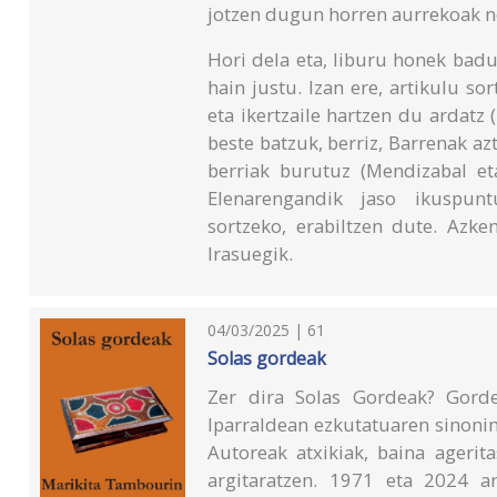
jotzen dugun horren aurrekoak n
Hori dela eta, liburu honek badu 
hain justu. Izan ere, artikulu s
eta ikertzaile hartzen du ardatz 
beste batzuk, berriz, Barrenak az
berriak burutuz (Mendizabal eta
Elenarengandik jaso ikuspuntu
sortzeko, erabiltzen dute. Azke
Irasuegik.
04/03/2025 | 61
Solas gordeak
Zer dira Solas Gordeak? Gorde
Iparraldean ezkutatuaren sinoni
Autoreak atxikiak, baina agerit
argitaratzen. 1971 eta 2024 a