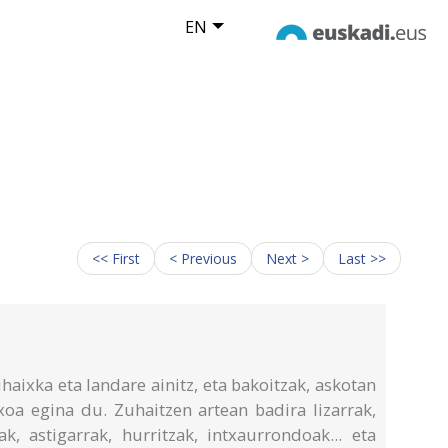
EN
<< First
< Previous
Next >
Last >>
haixka eta landare ainitz, eta bakoitzak, askotan
xoa egina du. Zuhaitzen artean badira lizarrak,
k, astigarrak, hurritzak, intxaurrondoak... eta