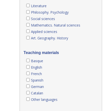
Literature
Philosophy. Psychology
Social sciences
Mathematics. Natural sciences
Applied sciences
Art. Geography. History
Teaching materials
Basque
English
French
Spanish
German
Catalan
Other languages