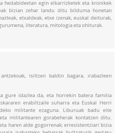
a hedabideetan egin elkarrizketek eta kronikek
leak bizian zehar landu ditu bilduma honetan
azteak, etxaldeak, etxe izenak, euskal deiturak,
gurumena, literatura, mitologia eta ohiturak.
ntzekoak, isiltzen baldin bagara, irabazleen
ta gure idazlea da, eta horrekin batera familia
skararen erabiltzaile suharra eta Euskal Herri
aldeko militante ezaguna. Liburuak badu eite
e eta militantearen gorabeherak kontatzen ditu.
eta haren alde gogorrenak; erresistentziari bizia
uraia; irabazteko beharrak bultzaturik gertatu