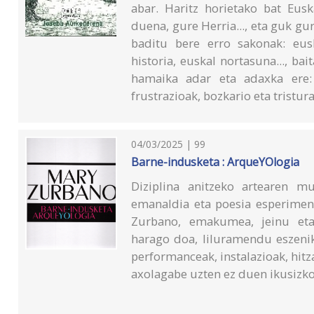
abar. Haritz horietako bat Eus
duena, gure Herria..., eta guk g
baditu bere erro sakonak: eusk
historia, euskal nortasuna..., ba
hamaika adar eta adaxka ere: g
frustrazioak, bozkario eta tristur
04/03/2025 | 99
Barne-indusketa : ArqueYOlogia
Diziplina anitzeko artearen mu
emanaldia eta poesia esperimen
Zurbano, emakumea, jeinu eta 
harago doa, liluramendu eszeni
performanceak, instalazioak, hitza
axolagabe uzten ez duen ikusizko