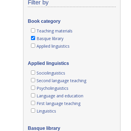
Filter by
Book category
Teaching materials
Basque library
Applied linguistics
Applied linguistics
Sociolinguistics
Second language teaching
Psycholinguistics
Language and education
First language teaching
Linguistics
Basque library