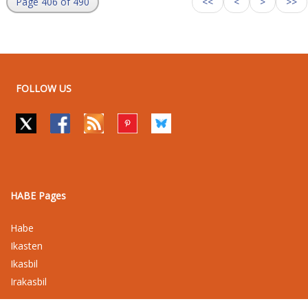
Page 406 of 490
<<
<
>
>>
FOLLOW US
HABE Pages
Habe
Ikasten
Ikasbil
Irakasbil