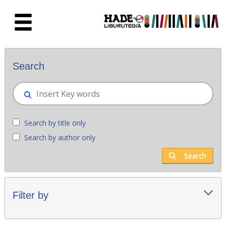
Skip to Main Content
New books - Liburutegia
Search
Search by title only
Search by author only
Search
Filter by