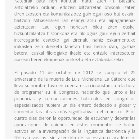
Katedrak data hori kontuan hartu zuen III. Biltzarra
antolatzeko orduan, edozein biltzarretan ohikoak izaten
diren txosten eta komunikazioez gain egun oso bat eskaini
baitzion Mitxelenaren lan esanguratsu eta aipagarrienak
aztertzeari. Lau egun horietan bildu ziren euskal
hizkuntzalaritza historikoaz eta filologiaz gaur egun zerbait
interesgarria esateko gai zirenak, nahiz eskarmentuko
irakaslea zein ikerketa lanetan hasi berria izan, guztiak
batera, euskal filologiako ikasle eta entzule interesatuen
aurrean beren ekarpenak aurkeztu eta eztabaidatzeko.
El pasado 11 de octubre de 2012 se cumplió el 25
aniversario de la muerte de Luis Michelena. La Cátedra que
lleva su nombre tuvo en cuenta esta circunstancia a la hora
de programar su III Congreso, haciendo que junto a las
ponencias y comunicaciones habituales en congresos
especializados hubiera un día entero dedicado a glosar y
comentar las obras más significativas del maestro. Esos
cuatro días dieron la oportunidad de escuchar y debatir las
aportaciones de quienes en estos momentos se hallan
activos en la investigación de la lingüística diacrónica y la
filología vascas, sin acepción de su estatuto académico,