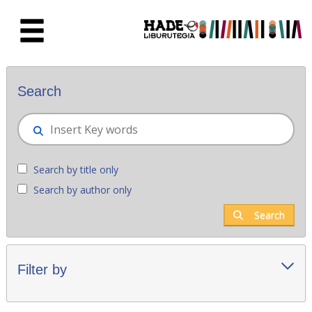
Skip to Main Content
New books - Liburutegia
Search
Search by title only
Search by author only
Search
Filter by