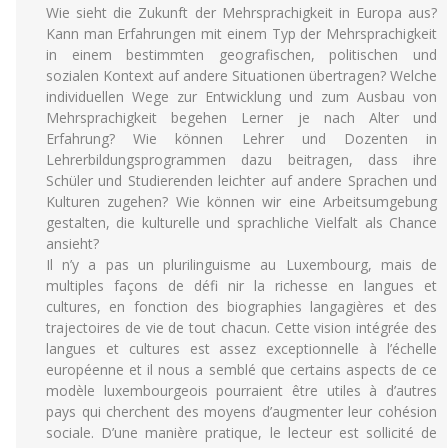
Wie sieht die Zukunft der Mehrsprachigkeit in Europa aus?
Kann man Erfahrungen mit einem Typ der Mehrsprachigkeit
in einem bestimmten geografischen, politischen und
sozialen Kontext auf andere Situationen übertragen? Welche
individuellen Wege zur Entwicklung und zum Ausbau von
Mehrsprachigkeit begehen Lerner je nach Alter und
Erfahrung? Wie können Lehrer und Dozenten in
Lehrerbildungsprogrammen dazu beitragen, dass ihre
Schüler und Studierenden leichter auf andere Sprachen und
Kulturen zugehen? Wie können wir eine Arbeitsumgebung
gestalten, die kulturelle und sprachliche Vielfalt als Chance
ansieht?
Il n’y a pas un plurilinguisme au Luxembourg, mais de
multiples façons de défi nir la richesse en langues et
cultures, en fonction des biographies langagières et des
trajectoires de vie de tout chacun. Cette vision intégrée des
langues et cultures est assez exceptionnelle à l’échelle
européenne et il nous a semblé que certains aspects de ce
modèle luxembourgeois pourraient être utiles à d’autres
pays qui cherchent des moyens d’augmenter leur cohésion
sociale. D’une manière pratique, le lecteur est sollicité de