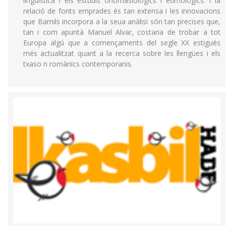
lingüística i els estudis onomasiològics i etimològics. I la
relació de fonts emprades és tan extensa i les innovacions
que Barnils incorpora a la seua anàlisi són tan precises que,
tan i com apuntà Manuel Alvar, costaria de trobar a tot
Europa algú que a començaments del segle XX estigués
més actualitzat quant a la recerca sobre les llengües i els
txaso n romànics contemporanis.