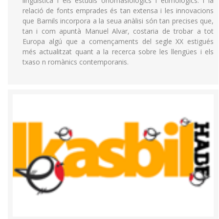
lingüística i els estudis onomasiològics i etimològics. I la
relació de fonts emprades és tan extensa i les innovacions
que Barnils incorpora a la seua anàlisi són tan precises que,
tan i com apuntà Manuel Alvar, costaria de trobar a tot
Europa algú que a començaments del segle XX estigués
més actualitzat quant a la recerca sobre les llengües i els
txaso n romànics contemporanis.