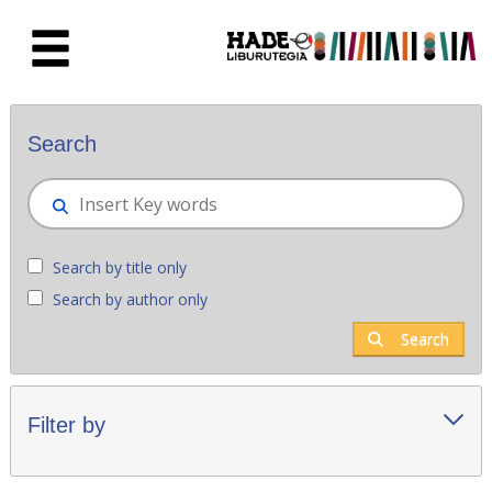
Skip to Main Content
New books - Liburutegia
Search
Search by title only
Search by author only
Search
Filter by