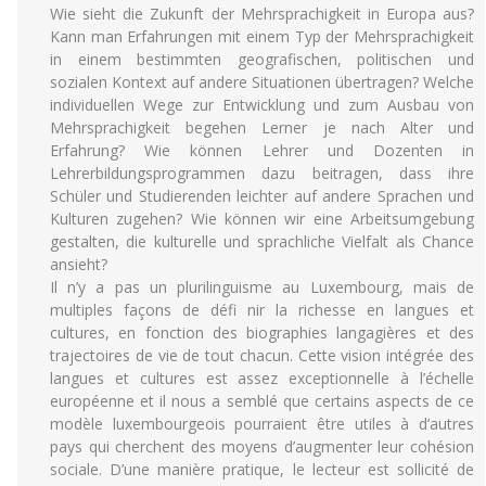
Wie sieht die Zukunft der Mehrsprachigkeit in Europa aus?
Kann man Erfahrungen mit einem Typ der Mehrsprachigkeit
in einem bestimmten geografischen, politischen und
sozialen Kontext auf andere Situationen übertragen? Welche
individuellen Wege zur Entwicklung und zum Ausbau von
Mehrsprachigkeit begehen Lerner je nach Alter und
Erfahrung? Wie können Lehrer und Dozenten in
Lehrerbildungsprogrammen dazu beitragen, dass ihre
Schüler und Studierenden leichter auf andere Sprachen und
Kulturen zugehen? Wie können wir eine Arbeitsumgebung
gestalten, die kulturelle und sprachliche Vielfalt als Chance
ansieht?
Il n’y a pas un plurilinguisme au Luxembourg, mais de
multiples façons de défi nir la richesse en langues et
cultures, en fonction des biographies langagières et des
trajectoires de vie de tout chacun. Cette vision intégrée des
langues et cultures est assez exceptionnelle à l’échelle
européenne et il nous a semblé que certains aspects de ce
modèle luxembourgeois pourraient être utiles à d’autres
pays qui cherchent des moyens d’augmenter leur cohésion
sociale. D’une manière pratique, le lecteur est sollicité de