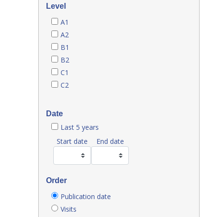
Level
A1
A2
B1
B2
C1
C2
Date
Last 5 years
Start date
End date
Order
Publication date
Visits