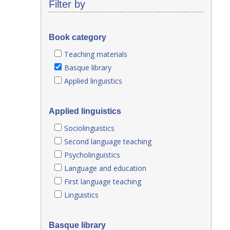
Filter by
Book category
Teaching materials
Basque library
Applied linguistics
Applied linguistics
Sociolinguistics
Second language teaching
Psycholinguistics
Language and education
First language teaching
Linguistics
Basque library