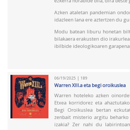
ezkerra norabide bila, dira beste 
Azken ataletan pandemian ondore
idazleen lana ere aztertzen du gur
Modu batean liburu honetan bilt
bilakaera erakusten dio irakurlea
ibilbide ideologikoaren garapena
06/19/2025 | 189
Warren XIII.a eta begi oroikuslea
Warren hoteleko azken oinorde
Etxea korridorez eta ahaztutako
Begi Oroikuslea bertan ezkuta
zenbait misterio argitu beharko
izakia? Zer nahi du labirinto