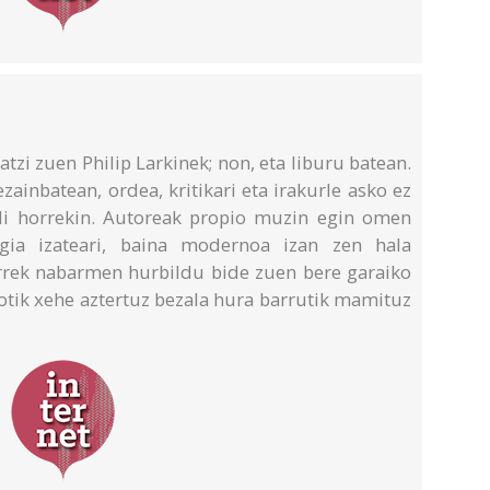
tzi zuen Philip Larkinek; non, eta liburu batean.
ainbatean, ordea, kritikari eta irakurle asko ez
ldi horrekin. Autoreak propio muzin egin omen
egia izateari, baina modernoa izan zen hala
rrek nabarmen hurbildu bide zuen bere garaiko
otik xehe aztertuz bezala hura barrutik mamituz