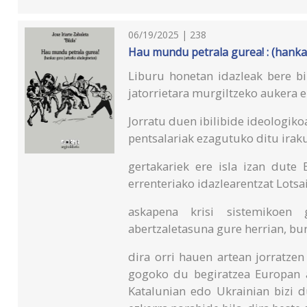
06/19/2025 | 238
Hau mundu petrala gurea! : (hanka
Liburu honetan idazleak bere biz
jatorrietara murgiltzeko aukera e
Jorratu duen ibilibide ideologiko
pentsalariak ezagutuko ditu irak
gertakariek ere isla izan dute
errenteriako idazlearentzat Lotsa
askapena krisi sistemikoen 
abertzaletasuna gure herrian, bu
dira orri hauen artean jorratzen
gogoko du begiratzea Europan 
Katalunian edo Ukrainian bizi d