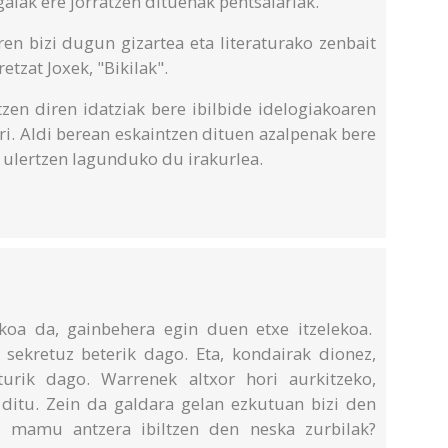
gaiak ere jorratzen dituenak pentsalariak.
n bizi dugun gizartea eta literaturako zenbait
etzat Joxek, "Bikilak".
zen diren idatziak bere ibilbide idelogiakoaren
ri. Aldi berean eskaintzen dituen azalpenak bere
 ulertzen lagunduko du irakurlea.
koa da, gainbehera egin duen etxe itzelekoa.
 sekretuz beterik dago. Eta, kondairak dionez,
turik dago. Warrenek altxor hori aurkitzeko,
 ditu. Zein da galdara gelan ezkutuan bizi den
an mamu antzera ibiltzen den neska zurbilak?