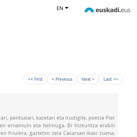
EN
<< First
< Previous
Next >
Last >>
i, pentsalari, kazetari eta irudigile, poesia Pier
en ernamuin eta helmuga. Bi hizkuntza erabili
en friulera, gaztetxo zela Casarsan ikasi zuena,