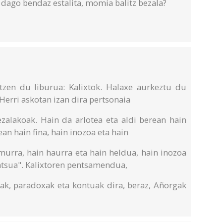
 dago bendaz estalita, momia balitz bezala?
tzen du liburua: Kalixtok. Halaxe aurkeztu du
Herri askotan izan dira pertsonaia
ezalakoak. Hain da arlotea eta aldi berean hain
ean hain fina, hain inozoa eta hain
amurra, hain haurra eta hain heldua, hain inozoa
intsua". Kalixtoren pentsamendua,
iak, paradoxak eta kontuak dira, beraz, Añorgak