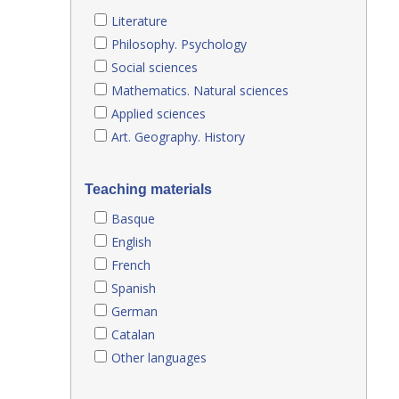
Literature
Philosophy. Psychology
Social sciences
Mathematics. Natural sciences
Applied sciences
Art. Geography. History
Teaching materials
Basque
English
French
Spanish
German
Catalan
Other languages