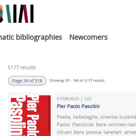
atic bibliographies
Newcomers
5177 results
Page 34 of 518
Showing 331 - 340 of 5,177 results.
07/08/2025 | 122
Pier Paolo Pasolini
Poeta, nobelagile, zinema-zuzendar
Paolo Pasolinik bere sormen-lan
zituen bere poesia lanetan: amar