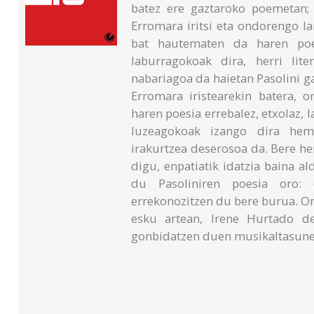
batez ere gaztaroko poemetan; e
Erromara iritsi eta ondorengo l
bat hautematen da haren poe
laburragokoak dira, herri lite
nabariagoa da haietan Pasolini g
Erromara iristearekin batera, 
haren poesia errebalez, etxolaz, 
luzeagokoak izango dira hem
irakurtzea deserosoa da. Bere he
digu, enpatiatik idatzia baina 
du Pasoliniren poesia oro: 
errekonozitzen du bere burua. O
esku artean, Irene Hurtado de
gonbidatzen duen musikaltasunez