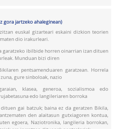
z gora jartzeko ahaleginean)
itzan euskal gizarteari eskaini dizkion teorien
maten dio irakurleari.
a garatzeko ibilbide horren oinarrian izan dituen
urleak. Munduan bizi diren
 Bikilaren pentsamenduaren garatzean. Horrela
izuna, gure sinboloak, nazio
garaian, klasea, generoa, sozialismoa edo
rujabetasuna edo langileriaren borroka
 dituen gai batzuk; baina ez da geratzen Bikila,
antzematen den alaitasun gutxiagoren kontua,
uten egoera, Naziotronika, langileria borrokan,