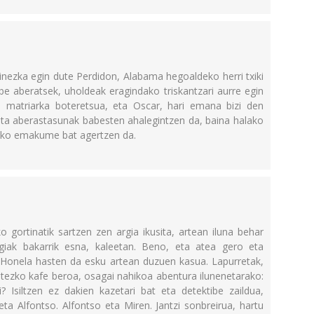
inezka egin dute Perdidon, Alabama hegoaldeko herri txiki
abe aberatsek, uholdeak eragindako triskantzari aurre egin
, matriarka boteretsua, eta Oscar, hari emana bizi den
ta aberastasunak babesten ahalegintzen da, baina halako
eko emakume bat agertzen da.
 gortinatik sartzen zen argia ikusita, artean iluna behar
rgiak bakarrik esna, kaleetan. Beno, eta atea gero eta
 Honela hasten da esku artean duzuen kasua. Lapurretak,
potezko kafe beroa, osagai nahikoa abentura ilunenetarako:
? Isiltzen ez dakien kazetari bat eta detektibe zaildua,
ta Alfontso. Alfontso eta Miren. Jantzi sonbreirua, hartu