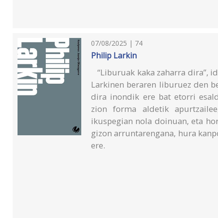
07/08/2025 | 74
Philip Larkin
“Liburuak kaka zaharra dira”, ida
Larkinen beraren liburuez den bez
dira inondik ere bat etorri esa
zion forma aldetik apurtzaile
ikuspegian nola doinuan, eta ho
gizon arruntarengana, hura kanp
ere.