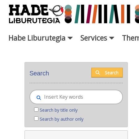
Skip to Main Content
Habe Liburutegia
Services
Them
New books - Liburutegia
Search
Search
Search by title only
Search by author only