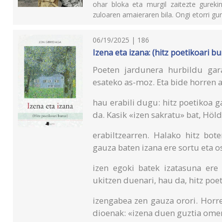
ohar bloka eta murgil zaitezte gurekin
zuloaren amaieraren bila. Ongi etorri gur
06/19/2025 | 186
Izena eta izana: (hitz poetikoari bu
Poeten jardunera hurbildu gara
esateko as-moz. Eta bide horren 
hau erabili dugu: hitz poetikoa g
da. Kasik «izen sakratu» bat, Höl
erabiltzearren. Halako hitz bot
gauza baten izana ere sortu eta o
izen egoki batek izatasuna ere
ukitzen duenari, hau da, hitz poe
izengabea zen gauza orori. Horre
dioenak: «izena duen guztia ome