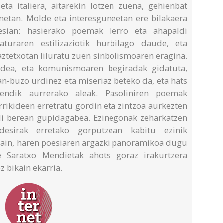
ta italiera, aitarekin lotzen zuena, gehienbat
anetan. Molde eta interesguneetan ere bilakaera
sian: hasierako poemak lerro eta ahapaldi
raturaren estilizaziotik hurbilago daude, eta
aztetxotan liluratu zuen sinbolismoaren eragina.
ordea, eta komunismoaren begiradak gidatuta,
lan-buzo urdinez eta miseriaz beteko da, eta hats
endik aurrerako aleak. Pasoliniren poemak
rrikideen erretratu gordin eta zintzoa aurkezten
aldi berean gupidagabea. Ezinegonak zeharkatzen
desirak erretako gorputzean kabitu ezinik
rain, haren poesiaren argazki panoramikoa dugu
 Saratxo Mendietak ahots goraz irakurtzera
 bikain ekarria.