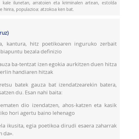
 kale ilunetan, arratoien eta kriminalen artean, estolda
e hirira, populazioa: atzokoa ken bat.
ruz)
, kantura, hitz poetikoaren inguruko zerbait
abiapuntu bezala definizio
auza ba-tentzat izen egokia aurkitzen duen hitza
derlin handiaren hitzak
eretsu batek gauza bat izendatzearekin batera,
satzen du. Esan nahi baita:
 ematen dio izendatzen, ahos-katzen eta kasik
tiko hori agertu baino lehenago
la ikusita, egia poetikoa dirudi esaera zaharrak
n da».