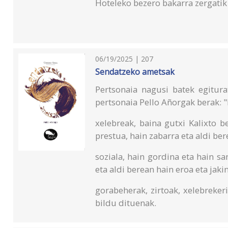
Hoteleko bezero bakarra zergatik
06/19/2025 | 207
Sendatzeko ametsak
Pertsonaia nagusi batek egitura
pertsonaia Pello Añorgak berak: "
xelebreak, baina gutxi Kalixto b
prestua, hain zabarra eta aldi ber
soziala, hain gordina eta hain s
eta aldi berean hain eroa eta jak
gorabeherak, zirtoak, xelebreker
bildu dituenak.