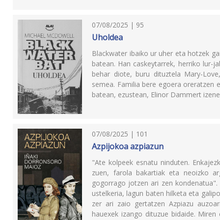
07/08/2025 | 95
Uholdea
Blackwater ibaiko ur uher eta hotzek ga
batean. Han caskeytarrek, herriko lur-j
behar diote, buru dituztela Mary-Love
semea. Familia bere egoera oreratzen e
batean, ezustean, Elinor Dammert izen
07/08/2025 | 101
Azpijokoa azpiazun
"Ate kolpeek esnatu ninduten. Enkajezko
zuen, farola bakartiak eta neoizko a
gogorrago jotzen ari zen kondenatua".
ustelkeria, lagun baten hilketa eta gali
zer ari zaio gertatzen Azpiazu auzoari
hauexek izango dituzue bidaide. Miren e