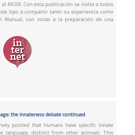
 al MCER. Con esta publicación se invita a todos
este tipo a compartir tanto su experiencia como
el Manual, con vistas a la preparación de una
uage: the innateness debate continued
sky posited that humans have specific innate
se language, distinct from other animals. This