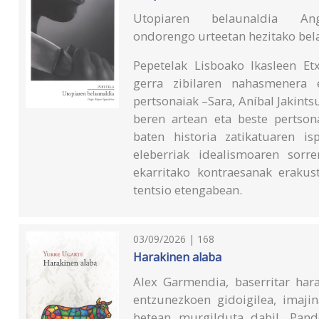
Utopiaren belaunaldia An
ondorengo urteetan hezitako bela
Pepetelak Lisboako Ikasleen Etx
gerra zibilaren nahasmenera 
pertsonaiak –Sara, Aníbal Jakints
beren artean eta beste pertson
baten historia zatikatuaren is
eleberriak idealismoaren sorr
ekarritako kontraesanak erakus
tentsio etengabean.
03/09/2026 | 168
Harakinen alaba
Alex Garmendia, baserritar hara
entzunezkoen gidoigilea, imajin
betean murgilduta dabil. Pand