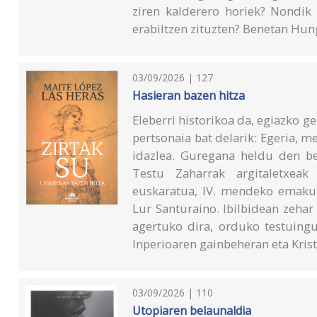
ziren kalderero horiek? Nondik 
erabiltzen zituzten? Benetan Hun
03/09/2026 | 127
Hasieran bazen hitza
Eleberri historikoa da, egiazko g
pertsonaia bat delarik: Egeria,
idazlea. Guregana heldu den bere
Testu Zaharrak argitaletxea
euskaratua, IV. mendeko emakum
Lur Santuraino. Ibilbidean zehar
agertuko dira, orduko testuingu
Inperioaren gainbeheran eta Kris
03/09/2026 | 110
Utopiaren belaunaldia