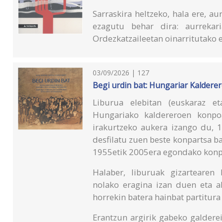
Sarraskira heltzeko, hala ere, a
ezagutu behar dira: aurrekari
Ordezkatzaileetan oinarritutako 
03/09/2026 | 127
Begi urdin bat: Hungariar Kalderer
Liburua elebitan (euskaraz et
Hungariako kaldereroen konpoa
irakurtzeko aukera izango du, 1
desfilatu zuen beste konpartsa 
1955etik 2005era egondako konp
Halaber, liburuak gizartearen
nolako eragina izan duen eta al
horrekin batera hainbat partitur
Erantzun argirik gabeko galderei