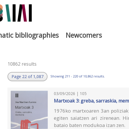
atic bibliographies
Newcomers
10862 results
Page 22 of 1,087
Showing 211 - 220 of 10,862 results.
03/09/2026 | 105
Martxoak 3: greba, sarraskia, mem
1976ko martxoaren 3an poliziak 
egiten saiatzen ari zirenean. H
bataio baten modukoa izan zen.