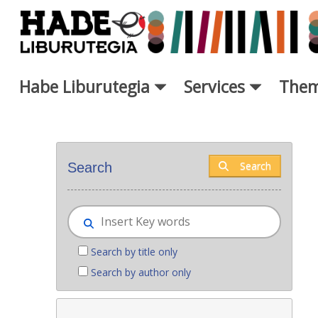
Skip to Main Content
Habe Liburutegia
Services
Them
New books - Liburutegia
Search
Search
Search by title only
Search by author only