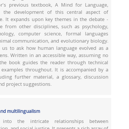
or's previous textbook, A Mind for Language,
ne the development of this central aspect of
ate. It expands upon key themes in the debate -
 from other disciplines, such as psychology,
inology, computer science, formal languages
animal communication, and evolutionary biology.
ds us to ask how human language evolved as a
iens. Written in an accessible way, assuming no
 the book guides the reader through technical
 examples throughout. It is accompanied by a
uding further material, a glossary, discussion
and project suggestions.
 and multilingualism
nto the intricate relationships between
on, and social justice. It presents a rich array of