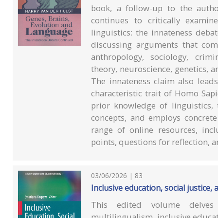
book, a follow-up to the auth
continues to critically exami
linguistics: the innateness deb
discussing arguments that come
anthropology, sociology, crim
theory, neuroscience, genetics, 
The innateness claim also lea
characteristic trait of Homo Sap
prior knowledge of linguistics,
concepts, and employs concrete
range of online resources, incl
points, questions for reflection, 
03/06/2026 | 83
Inclusive education, social justice,
This edited volume delves i
multilingualism, inclusive educati