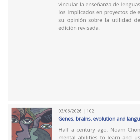
vincular la enseñanza de lenguas
los implicados en proyectos de 
su opinión sobre la utilidad d
edición revisada.
03/06/2026 | 102
Genes, brains, evolution and lang
Half a century ago, Noam Chom
mental abilities to learn and u