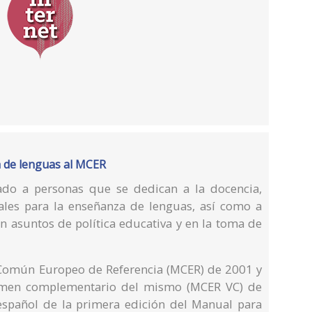
a de lenguas al MCER
nado a personas que se dedican a la docencia,
ales para la enseñanza de lenguas, así como a
n asuntos de política educativa y en la toma de
 Común Europeo de Referencia (MCER) de 2001 y
olumen complementario del mismo (MCER VC) de
 español de la primera edición del Manual para