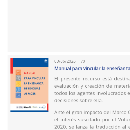
03/06/2026 | 70
Manual para vincular la enseñanz
El presente recurso está desti
evaluación y creación de materi
todos los agentes involucrados e
decisiones sobre ella.
Ante el gran impacto del Marco
el interés suscitado por el V
2020, se lanza la traducción al