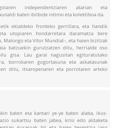
golaren independentziaren atarian eta
unaldi baten ibilbide intimo eta kolektiboa da.
etik ekialdeko fronteko gerrillara, eta handik
eta utopiaren hondarretara daramatza bere
u, Malongo eta Vítor Mundial–, eta haien bizitzak
aia batzuekin gurutzatzen ditu, herrialde oso
pilu gisa. Lau garai nagusitan egituratutako
era, borrokaren gogortasuna eta askatasunak
ten ditu, itxaropenaren eta porrotaren arteko
kin baten eta kantari ye-ye baten alaba, ikus-
azio sukartsu baten jabea, krisi edo aldaketa
emian gurasoak hil eta haien herentzia jaso