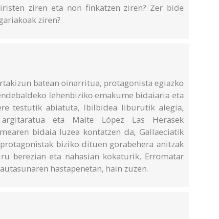
iristen ziren eta non finkatzen ziren? Zer bide
gariakoak ziren?
ertakizun batean oinarritua, protagonista egiazko
 mendebaldeko lehenbiziko emakume bidaiaria eta
 testutik abiatuta, Ibilbidea liburutik alegia,
k argitaratua eta Maite López Las Herasek
earen bidaia luzea kontatzen da, Gallaeciatik
 protagonistak biziko dituen gorabehera anitzak
ru berezian eta nahasian kokaturik, Erromatar
tautasunaren hastapenetan, hain zuzen.