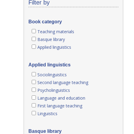
Filter by
Book category
Teaching materials
Basque library
Applied linguistics
Applied linguistics
Sociolinguistics
Second language teaching
Psycholinguistics
Language and education
First language teaching
Linguistics
Basque library