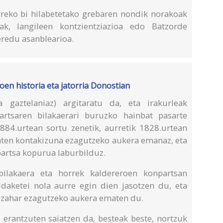
urreko bi hilabetetako grebaren nondik norakoak
ak, langileen kontzientziazioa edo Batzorde
eredu asanblearioa.
oen historia eta jatorria Donostian
a gaztelaniaz) argitaratu da, eta irakurleak
rtsaren bilakaerari buruzko hainbat pasarte
884.urtean sortu zenetik, aurretik 1828.urtean
baten kontakizuna ezagutzeko aukera emanaz, eta
artsa kopurua laburbilduz.
 bilakaera eta horrek kaldereroen konpartsan
daketei nola aurre egin dien jasotzen du, eta
a zahar ezagutzeko aukera ematen du.
 erantzuten saiatzen da, besteak beste, nortzuk