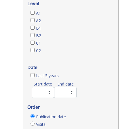
Level
A1
A2
B1
B2
C1
C2
Date
Last 5 years
Start date
End date
Order
Publication date
Visits