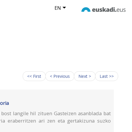
EN
<< First
< Previous
Next >
Last >>
oria
bost langile hil zituen Gasteizen asanblada bat
iria eraberritzen ari zen eta gertakizuna suzko