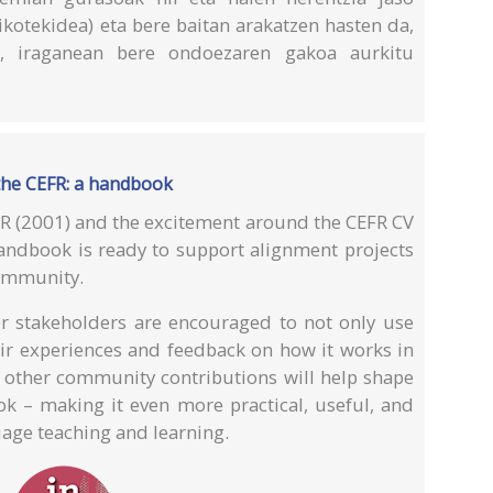
bikotekidea) eta bere baitan arakatzen hasten da,
ka, iraganean bere ondoezaren gakoa aurkitu
the CEFR: a handbook
FR (2001) and the excitement around the CEFR CV
 Handbook is ready to support alignment projects
community.
her stakeholders are encouraged to not only use
ir experiences and feedback on how it works in
d other community contributions will help shape
ok – making it even more practical, useful, and
uage teaching and learning.