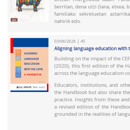
berritan, dena utzi (lana, etxea, 
familiako sekretuetan aztarri
nahirik edo.
03/06/2026 | 45
Aligning language education with 
Building on the impact of the CE
(2020), this first edition of the
across the language education 
Educators, institutions, and ot
the Handbook but also share the
practice. Insights from these an
a revised edition of the Handbo
grounded in the realities of lang