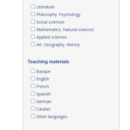
Literature
Philosophy. Psychology
Social sciences
Mathematics. Natural sciences
Applied sciences
Art. Geography. History
Teaching materials
Basque
English
French
Spanish
German
Catalan
Other languages