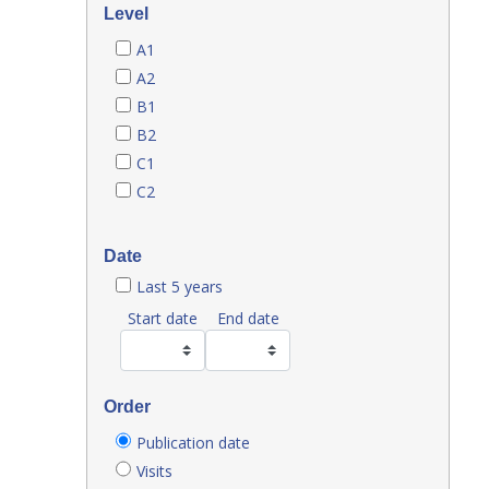
Level
A1
A2
B1
B2
C1
C2
Date
Last 5 years
Start date
End date
Order
Publication date
Visits