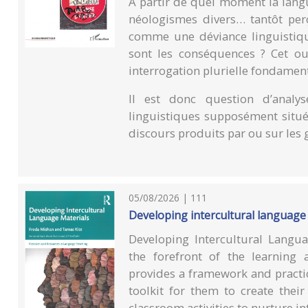
À partir de quel moment la langue 
néologismes divers… tantôt per
comme une déviance linguistique
sont les conséquences ? Cet ou
interrogation plurielle fondament
Il est donc question d’analys
linguistiques supposément situ
discours produits par ou sur les
05/08/2026 | 111
Developing intercultural language
Developing Intercultural Langua
the forefront of the learning 
provides a framework and practic
toolkit for them to create thei
classroom activities to nurture i