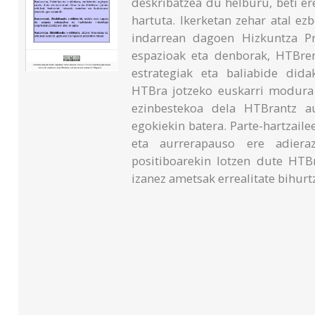
deskribatzea du helburu, beti er
hartuta. Ikerketan zehar atal ezb
indarrean dagoen Hizkuntza Pr
espazioak eta denborak, HTBren
estrategiak eta baliabide dida
HTBra jotzeko euskarri modura 
ezinbestekoa dela HTBrantz a
egokiekin batera. Parte-hartzail
eta aurrerapauso ere adierazi
positiboarekin lotzen dute HTBr
izanez ametsak errealitate bihurt