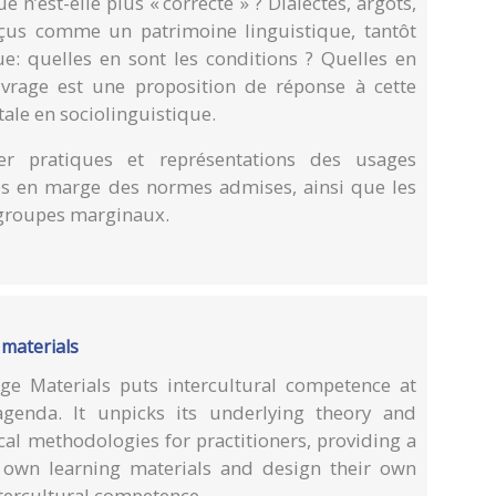
n’est-elle plus « correcte » ? Dialectes, argots,
çus comme un patrimoine linguistique, tantôt
: quelles en sont les conditions ? Quelles en
vrage est une proposition de réponse à cette
ale en sociolinguistique.
er pratiques et représentations des usages
és en marge des normes admises, ainsi que les
 groupes marginaux.
 materials
ge Materials puts intercultural competence at
agenda. It unpicks its underlying theory and
al methodologies for practitioners, providing a
r own learning materials and design their own
ntercultural competence.