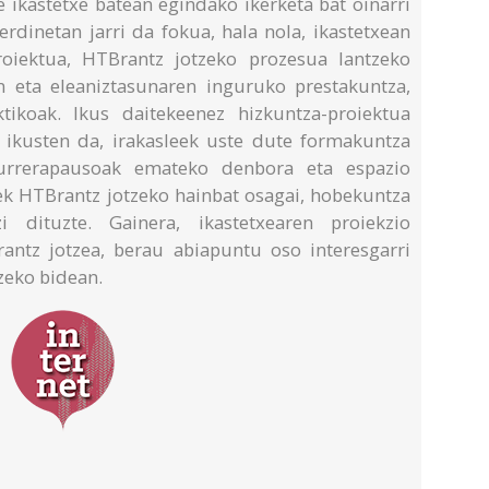
e ikastetxe batean egindako ikerketa bat oinarri
erdinetan jarri da fokua, hala nola, ikastetxean
oiektua, HTBrantz jotzeko prozesua lantzeko
 eta eleaniztasunaren inguruko prestakuntza,
ktikoak. Ikus daitekeenez hizkuntza-proiektua
ikusten da, irakasleek uste dute formakuntza
urrerapausoak emateko denbora eta espazio
eek HTBrantz jotzeko hainbat osagai, hobekuntza
 dituzte. Gainera, ikastetxearen proiekzio
antz jotzea, berau abiapuntu oso interesgarri
zeko bidean.