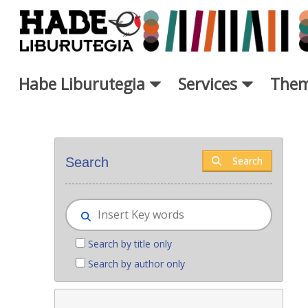
Skip to Main Content
Habe Liburutegia
Services
Them
New books - Liburutegia
Search
Search
Search by title only
Search by author only