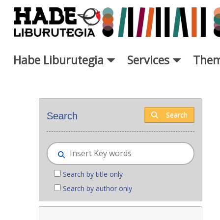
Skip to Main Content
Habe Liburutegia
Services
Them
New books - Liburutegia
Search
Search
Search by title only
Search by author only