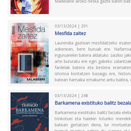
Madelaine aroko neska gazte baten bai
03/13/2024 | 291
Mesfida zaitez
Laurendia gazteari mesfidatzeko esaten 
azkenean, bere buruak ere. Nafarro
inguruarekin batera aldatuko zaizkio jak
arte bururatu ere egin gabeko zalantza
fardelak batera eta bestera eramaten
istorioa kontatzen bazaigu ere, histor
batean hamaika emakume aritu baitira,
03/13/2024 | 248
Barkamena existituko balitz bezal
Barkamena existituko balitz bezala eleber
trinkotuei eta haiekin loturiko mende
batean gertatzen dena, lur mortuetan
tramak mantso egiten du aurrera eta 