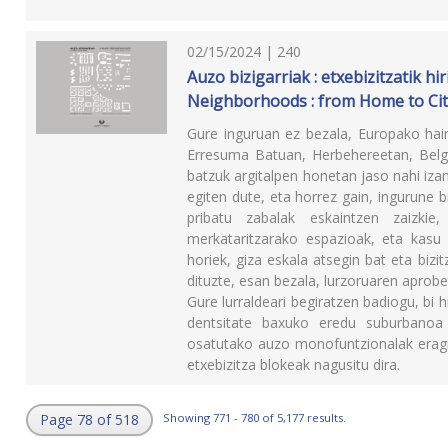
02/15/2024 | 240
Auzo bizigarriak : etxebizitzatik hi
Neighborhoods : from Home to City
Gure inguruan ez bezala, Europako hain
Erresuma Batuan, Herbehereetan, Belgi
batzuk argitalpen honetan jaso nahi iz
egiten dute, eta horrez gain, ingurune 
pribatu zabalak eskaintzen zaizkie
merkataritzarako espazioak, eta kasu 
horiek, giza eskala atsegin bat eta bizi
dituzte, esan bezala, lurzoruaren aprob
Gure lurraldeari begiratzen badiogu, bi 
dentsitate baxuko eredu suburbanoa g
osatutako auzo monofuntzionalak eragine
etxebizitza blokeak nagusitu dira.
Page 78 of 518
Showing 771 - 780 of 5,177 results.