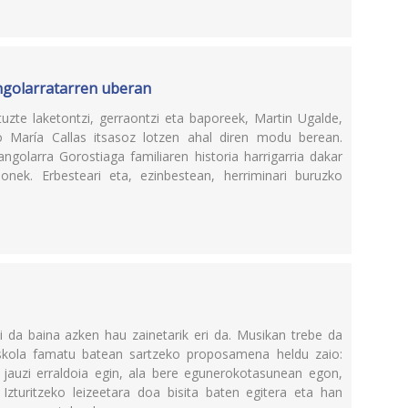
ngolarratarren uberan
uzte laketontzi, gerraontzi eta baporeek, Martin Ugalde,
do María Callas itsasoz lotzen ahal diren modu berean.
ngolarra Gorostiaga familiaren historia harrigarria dakar
 honek. Erbesteari eta, ezinbestean, herriminari buruzko
i da baina azken hau zainetarik eri da. Musikan trebe da
skola famatu batean sartzeko proposamena heldu zaio:
jauzi erraldoia egin, ala bere egunerokotasunean egon,
Izturitzeko leizeetara doa bisita baten egitera eta han