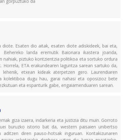
tan gorpuztuko da
diote. Esaten dio aitak, esaten diote adiskideek, bai eta,
a Behereko landa eremutik Baionara ikastera joanda,
in nahiak, piztuko kontzientzia politikoa eta sortuko ordura
k. Horrela, ETA erakundearen laguntza sarean sartuko da,
 lehenik, etxean kideak aterpetzen gero. Laurendiaren
ia kolektiboa dugu hau, garai nahasi eta oposizioz bete
 ezkutuan eta espanturik gabe, engaiamenduaren sarean.
a
riak giza izaera, indarkeria eta justizia ditu muin. Gorroto
kuei buruzko istorio bat da, western paisaien unibertso
 aditzen diren pauso-hotsak inguruan. Kontakizunaren
gauza askotarako denbora uzten du: lurraz gozatzeko,