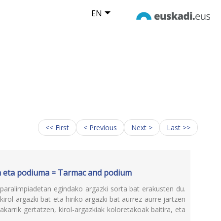
EN
<< First
< Previous
Next >
Last >>
oa eta podiuma = Tarmac and podium
aralimpiadetan egindako argazki sorta bat erakusten du.
kirol-argazki bat eta hiriko argazki bat aurrez aurre jartzen
akarrik gertatzen, kirol-argazkiak koloretakoak baitira, eta