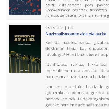
eguzki kiskalgarriaren pean ipar-hai
Kontakizunaren hasieratik susmatzen 
nolakoa, zenbaterainokoa. Eta aurrera g
03/13/2024 | 140
Nazionalismoaren alde eta aurka
Zer da nazionalismoa: gizatal
doktrina? Etnia bat ondokoen
ideologia? Herri batek bere iraup
Identitatea, nazioa, hizkuntza
inperialismoa eta antzeko ideia
harremanak aztertuz eta balizko k
Izan ere, munduko herrialde g
gainerakoak pobrezia gorrira 
nazionalismoak, taldeko egoismo
gabeko herrien nazionalismoa et