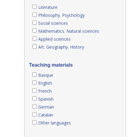
Literature
Philosophy. Psychology
Social sciences
Mathematics. Natural sciences
Applied sciences
Art. Geography. History
Teaching materials
Basque
English
French
Spanish
German
Catalan
Other languages