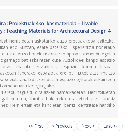
rira : Proiektuak 4ko ikasmateriala = Livable
 : Teaching Materials for Architectural Design 4
bat herrialdetan askotariko auzo ereduak topa daitezke,
kan edo Suitzan, esate baterako. Esperientzia horietako
an dituzte. Auzo horiek lurzoruaren aprobetxamendu egokia
bizigarriago bat eskaintzen dute. Auzokideei kanpo espazio
, auzo mailako zuzkidurak, espazio komun lasaiak,
askotan lanerako espazioak ere bai. Etxebizitza multzo
tza soziala ahalbidetzen duten espazio egiturak eskaintzen
etxamenduari uko egin gabe.
hiri eredu nagusitu dira azken hamarkadetan. Herri txikietan
ailendu da, familia bakarreko eta etxebizitza atxikiz
z. Herri ertain eta handietan, berriz, dentsitate handiko
<< First
< Previous
Next >
Last >>