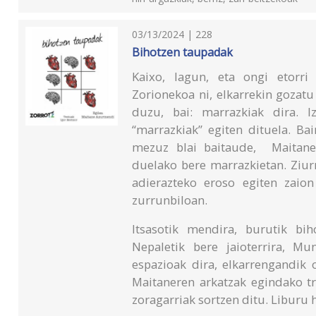
03/13/2024 | 228
Bihotzen taupadak
Kaixo, lagun, eta ongi etorri
Zorionekoa ni, elkarrekin gozat
duzu, bai: marrazkiak dira. 
“marrazkiak” egiten dituela. Ba
mezuz blai baitaude, Maitanek
duelako bere marrazkietan. Ziur
adierazteko eroso egiten zaio
zurrunbiloan.
Itsasotik mendira, burutik bihot
Nepaletik bere jaioterrira, Mu
espazioak dira, elkarrengandik 
Maitaneren arkatzak egindako tr
zoragarriak sortzen ditu. Liburu