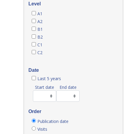
Level
A1
A2
B1
B2
C1
C2
Date
Last 5 years
Start date
End date
Order
Publication date
Visits