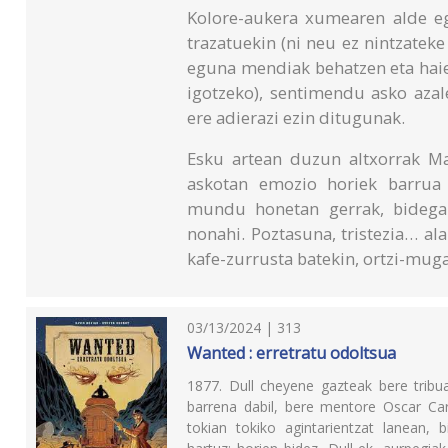
Kolore-aukera xumearen alde egi
trazatuekin (ni neu ez nintzateke
eguna mendiak behatzen eta haie
igotzeko), sentimendu asko azal
ere adierazi ezin ditugunak.
Esku artean duzun altxorrak M
askotan emozio horiek barrua 
mundu honetan gerrak, bidegab
nonahi. Poztasuna, tristezia… al
kafe-zurrusta batekin, ortzi-mug
03/13/2024 | 313
Wanted : erretratu odoltsua
1877. Dull cheyene gazteak bere trib
barrena dabil, bere mentore Oscar Carj
tokian tokiko agintarientzat lanean, b