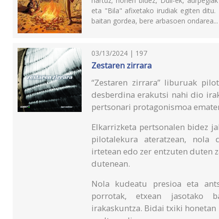
hartuz; horien bidez, Dull-ek, aurpegia
eta "Bila" afixetako irudiak egiten ditu
baitan gordea, bere arbasoen ondarea...
03/13/2024 | 197
Zestaren zirrara
“Zestaren zirrara” liburuak pil
desberdina erakutsi nahi dio ira
pertsonari protagonismoa ematen 
Elkarrizketa pertsonalen bidez j
pilotalekura ateratzean, nola 
irtetean edo zer entzuten duten z
dutenean.
Nola kudeatu presioa eta ants
porrotak, etxean jasotako b
irakaskuntza. Bidai txiki honetan