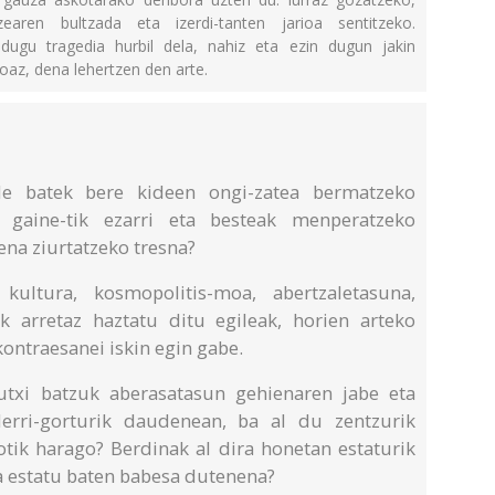
zearen bultzada eta izerdi-tanten jarioa sentitzeko.
dugu tragedia hurbil dela, nahiz eta ezin dugun jakin
oaz, dena lehertzen den arte.
de batek bere kideen ongi-zatea bermatzeko
 gaine-tik ezarri eta besteak menperatzeko
ena ziurtatzeko tresna?
, kultura, kosmopolitis-moa, abertzaletasuna,
k arretaz haztatu ditu egileak, horien arteko
ontraesanei iskin egin gabe.
utxi batzuk aberasatasun gehienaren jabe eta
derri-gorturik daudenean, ba al du zentzurik
tik harago? Berdinak al dira honetan estaturik
a estatu baten babesa dutenena?