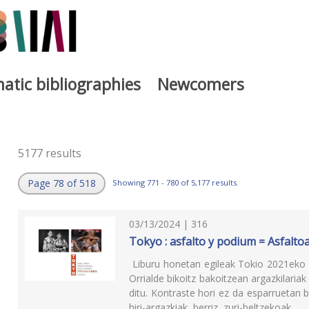
atic bibliographies
Newcomers
5177 results
Page 78 of 518
Showing 771 - 780 of 5,177 results.
03/13/2024 | 316
Tokyo : asfalto y podium = Asfalt
Liburu honetan egileak Tokio 2021eko p
Orrialde bikoitz bakoitzean argazkilariak 
ditu. Kontraste hori ez da esparruetan b
hiri-argazkiak, berriz, zuri-beltzekoak