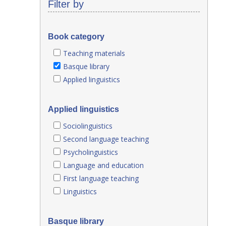
Filter by
Book category
Teaching materials
Basque library
Applied linguistics
Applied linguistics
Sociolinguistics
Second language teaching
Psycholinguistics
Language and education
First language teaching
Linguistics
Basque library