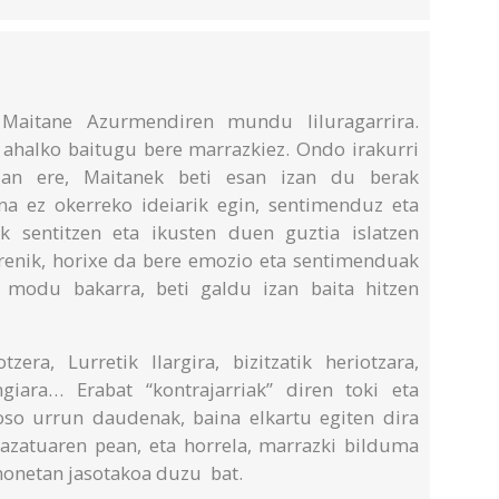
 Maitane Azurmendiren mundu liluragarrira.
u ahalko baitugu bere marrazkiez. Ondo irakurri
Izan ere, Maitanek beti esan izan du berak
ina ez okerreko ideiarik egin, sentimenduz eta
 sentitzen eta ikusten duen guztia islatzen
renik, horixe da bere emozio eta sentimenduak
n modu bakarra, beti galdu izan baita hitzen
zera, Lurretik Ilargira, bizitzatik heriotzara,
ngiara… Erabat “kontrajarriak” diren toki eta
oso urrun daudenak, baina elkartu egiten dira
azatuaren pean, eta horrela, marrazki bilduma
 honetan jasotakoa duzu bat.