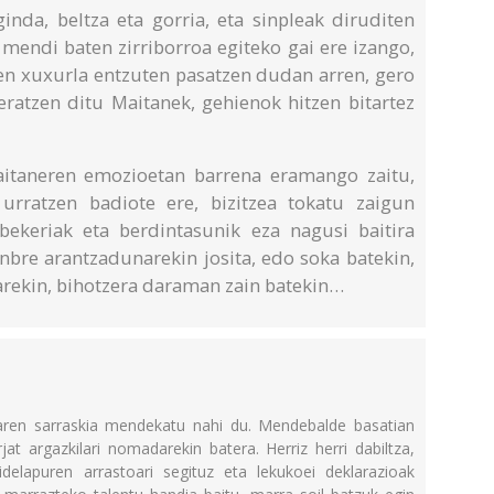
nda, beltza eta gorria, eta sinpleak diruditen
 mendi baten zirriborroa egiteko gai ere izango,
n xuxurla entzuten pasatzen dudan arren, gero
eratzen ditu Maitanek, gehienok hitzen bitartez
aitaneren emozioetan barrena eramango zaitu,
urratzen badiote ere, bizitzea tokatu zaigun
ekeriak eta berdintasunik eza nagusi baitira
anbre arantzadunarekin josita, edo soka batekin,
arekin, bihotzera daraman zain batekin…
uaren sarraskia mendekatu nahi du. Mendebalde basatian
at argazkilari nomadarekin batera. Herriz herri dabiltza,
idelapuren arrastoari segituz eta lekukoei deklarazioak