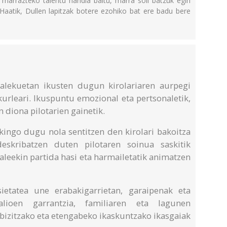
k marrazteko talentu handia baitu, marra soil batzuk egin
. Haatik, Dullen lapitzak botere ezohiko bat ere badu bere
otalekuetan ikusten dugun kirolariaren aurpegi
kurleari. Ikuspuntu emozional eta pertsonaletik,
diona pilotarien gainetik.
akingo dugu nola sentitzen den kirolari bakoitza
deskribatzen duten pilotaren soinua saskitik
aleekin partida hasi eta harmailetatik animatzen
ietatea une erabakigarrietan, garaipenak eta
alioen garrantzia, familiaren eta lagunen
 bizitzako eta etengabeko ikaskuntzako ikasgaiak