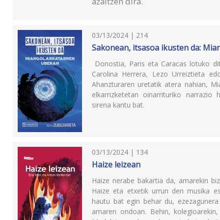
azaltzen dira.
03/13/2024 | 214
Sakonean, itsasoa ikusten da: Mia
Donostia, Paris eta Caracas lotuko dit
Carolina Herrera, Lezo Urreiztieta e
Ahanzturaren uretatik atera nahian, Mia
elkarrizketetan oinarrituriko narrazio
sirena kantu bat.
03/13/2024 | 134
Haize leizean
Haize nerabe bakartia da, amarekin biz
Haize eta etxetik urrun den musika e
hautu bat egin behar du, ezezagunera 
amaren ondoan. Behin, kolegioarekin, 