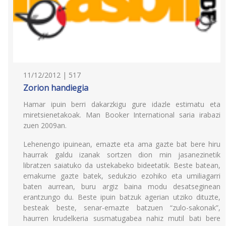
11/12/2012 | 517
Zorion handiegia
Hamar ipuin berri dakarzkigu gure idazle estimatu eta
miretsienetakoak. Man Booker International saria irabazi
zuen 2009an.
Lehenengo ipuinean, emazte eta ama gazte bat bere hiru
haurrak galdu izanak sortzen dion min jasanezinetik
libratzen saiatuko da ustekabeko bideetatik. Beste batean,
emakume gazte batek, sedukzio ezohiko eta umiliagarri
baten aurrean, buru argiz baina modu desatseginean
erantzungo du. Beste ipuin batzuk agerian utziko dituzte,
besteak beste, senar-emazte batzuen “zulo-sakonak”,
haurren krudelkeria susmatugabea nahiz mutil bati bere