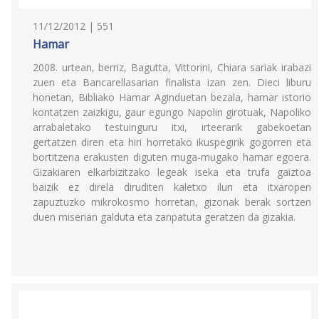
11/12/2012 | 551
Hamar
2008. urtean, berriz, Bagutta, Vittorini, Chiara sariak irabazi
zuen eta Bancarellasarian finalista izan zen. Dieci liburu
honetan, Bibliako Hamar Aginduetan bezala, hamar istorio
kontatzen zaizkigu, gaur egungo Napolin girotuak, Napoliko
arrabaletako testuinguru itxi, irteerarik gabekoetan
gertatzen diren eta hiri horretako ikuspegirik gogorren eta
bortitzena erakusten diguten muga-mugako hamar egoera.
Gizakiaren elkarbizitzako legeak iseka eta trufa gaiztoa
baizik ez direla diruditen kaletxo ilun eta itxaropen
zapuztuzko mikrokosmo horretan, gizonak berak sortzen
duen miserian galduta eta zanpatuta geratzen da gizakia.