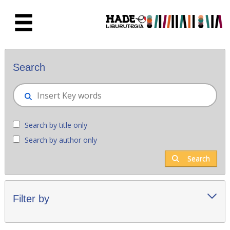
Skip to Main Content
New books - Liburutegia
Search
Search by title only
Search by author only
Search
Filter by