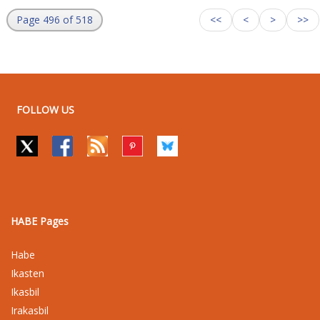
Page 496 of 518
<<
<
>
>>
FOLLOW US
HABE Pages
Habe
Ikasten
Ikasbil
Irakasbil