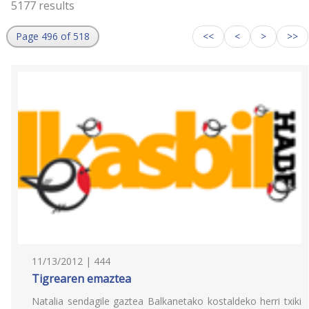
5177 results
Page 496 of 518
<<
<
>
>>
11/13/2012 | 444
Tigrearen emaztea
Natalia sendagile gaztea Balkanetako kostaldeko herri txiki