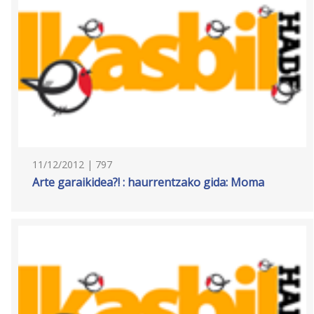
11/12/2012 | 797
Arte garaikidea?! : haurrentzako gida: Moma