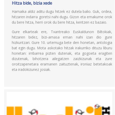
Hitza bide, bizia xede
Hamaika aldiz aditu dugu hitzek ez dutela balio. Guk, ordea,
hitzaren indarra goretsi nahi dugu. Gizon eta emakume orok
du bere hitza, herri orok du bere hitza, kentzen ez bazaio.
Gure elkarteak ere, Txantreako Euskaldunon Biltokiak,
hitzaren bidez, bizi-arnasa eman nahi izan dio gure
hizkuntzari. Gure 10. urtemuga bete den honetan, antologia
bat egin dugu. Mota askotako hitzak irakurriko dituzu liburu
honetan: irribarrea pizten dutenak, eta gogoeta eragiten
dizutenak, bihotzera ailegatzen zaizkizunak eta zure
oroitzapenetara eramanen zaituztenak, ironiaz betetakoak
eta iradokizunez josiak.