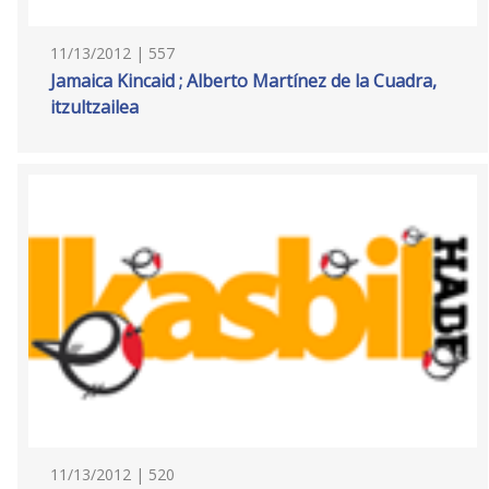
11/13/2012 | 557
Jamaica Kincaid ; Alberto Martínez de la Cuadra,
itzultzailea
11/13/2012 | 520