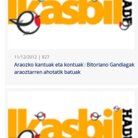
11/12/2012 | 827
Araozko kantuak eta kontuak : Bitoriano Gandiagak
araoztarren ahotatik batuak