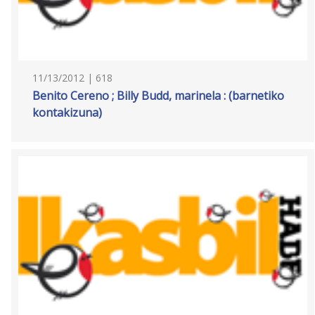
11/13/2012 | 618
Benito Cereno ; Billy Budd, marinela : (barnetiko
kontakizuna)