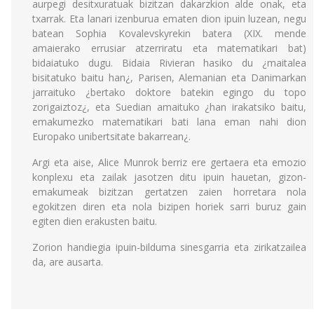
aurpegi desitxuratuak bizitzan dakarzkion alde onak, eta
txarrak. Eta lanari izenburua ematen dion ipuin luzean, negu
batean Sophia Kovalevskyrekin batera (XIX. mende
amaierako errusiar atzerriratu eta matematikari bat)
bidaiatuko dugu. Bidaia Rivieran hasiko du ¿maitalea
bisitatuko baitu han¿, Parisen, Alemanian eta Danimarkan
jarraituko ¿bertako doktore batekin egingo du topo
zorigaiztoz¿, eta Suedian amaituko ¿han irakatsiko baitu,
emakumezko matematikari bati lana eman nahi dion
Europako unibertsitate bakarrean¿.
Argi eta aise, Alice Munrok berriz ere gertaera eta emozio
konplexu eta zailak jasotzen ditu ipuin hauetan, gizon-
emakumeak bizitzan gertatzen zaien horretara nola
egokitzen diren eta nola bizipen horiek sarri buruz gain
egiten dien erakusten baitu.
Zorion handiegia ipuin-bilduma sinesgarria eta zirikatzailea
da, are ausarta.