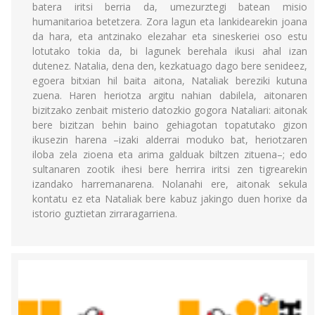
batera iritsi berria da, umezurztegi batean misio
humanitarioa betetzera. Zora lagun eta lankidearekin joana
da hara, eta antzinako elezahar eta sineskeriei oso estu
lotutako tokia da, bi lagunek berehala ikusi ahal izan
dutenez. Natalia, dena den, kezkatuago dago bere senideez,
egoera bitxian hil baita aitona, Nataliak bereziki kutuna
zuena. Haren heriotza argitu nahian dabilela, aitonaren
bizitzako zenbait misterio datozkio gogora Nataliari: aitonak
bere bizitzan behin baino gehiagotan topatutako gizon
ikusezin harena –izaki alderrai moduko bat, heriotzaren
iloba zela zioena eta arima galduak biltzen zituena–; edo
sultanaren zootik ihesi bere herrira iritsi zen tigrearekin
izandako harremanarena. Nolanahi ere, aitonak sekula
kontatu ez eta Nataliak bere kabuz jakingo duen horixe da
istorio guztietan zirraragarriena.