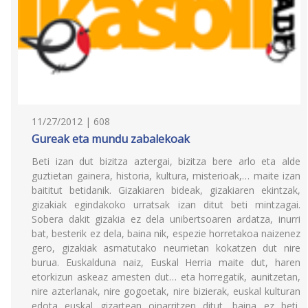
11/27/2012 | 608
Gureak eta mundu zabalekoak
Beti izan dut bizitza aztergai, bizitza bere arlo eta alde
guztietan gainera, historia, kultura, misterioak,… maite izan
baititut betidanik. Gizakiaren bideak, gizakiaren ekintzak,
gizakiak egindakoko urratsak izan ditut beti mintzagai.
Sobera dakit gizakia ez dela unibertsoaren ardatza, inurri
bat, besterik ez dela, baina nik, espezie horretakoa naizenez
gero, gizakiak asmatutako neurrietan kokatzen dut nire
burua. Euskalduna naiz, Euskal Herria maite dut, haren
etorkizun askeaz amesten dut… eta horregatik, aunitzetan,
nire azterlanak, nire gogoetak, nire bizierak, euskal kulturan
edota euskal gizartean oinarritzen ditut, baina ez beti,