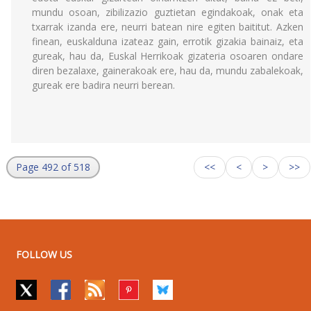
mundu osoan, zibilizazio guztietan egindakoak, onak eta
txarrak izanda ere, neurri batean nire egiten baititut. Azken
finean, euskalduna izateaz gain, errotik gizakia bainaiz, eta
gureak, hau da, Euskal Herrikoak gizateria osoaren ondare
diren bezalaxe, gainerakoak ere, hau da, mundu zabalekoak,
gureak ere badira neurri berean.
Page 492 of 518
<<
<
>
>>
FOLLOW US