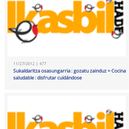
11/27/2012 | 477
Sukaldaritza osasungarria : gozatu zainduz = Cocina
saludable : disfrutar cuidándose