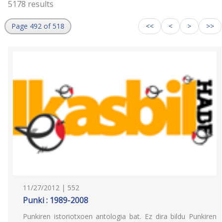
5178 results
Page 492 of 518
<<
<
>
>>
11/27/2012 | 552
Punki : 1989-2008
Punkiren istoriotxoen antologia bat. Ez dira bildu Punkiren