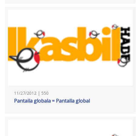
11/27/2012 | 550
Pantaila globala = Pantalla global