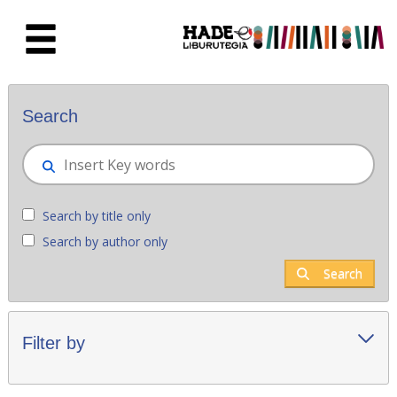
Skip to Main Content
New books - Liburutegia
Search
Search by title only
Search by author only
Search
Filter by