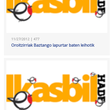
11/27/2012 | 477
Oroitzirriak Baztango lapurtar baten leihotik