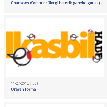
Chansons d'amour : (Ilargi beterik gabeko gauak)
11/27/2012 | 508
Uraren forma