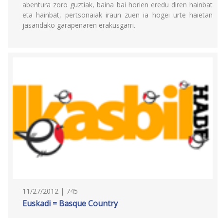
abentura zoro guztiak, baina bai horien eredu diren hainbat
eta hainbat, pertsonaiak iraun zuen ia hogei urte haietan
jasandako garapenaren erakusgarri.
11/27/2012 | 745
Euskadi = Basque Country