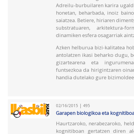
Adreilu-burbuilaren karira ugald
honetan, beharbada, inoiz baino
saiatzea. Betiere, hiriaren dimen
substratuaren, arkitektura-fo
dinamiken esfera osagarriak aintz
Azken helburua bizi-kalitatea h
antolatzen ikasi beharko dugu, 
gizartearena eta ingurumena
funtsezkoa da hirigintzaren oinar
handia dutelako gure bizimoldee
02/16/2015 | 495
Garapen biologikoa eta kognitiboa 
Haurtzaroko, nerabezaroko, held
kognitiboan gertatzen diren a