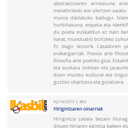
abstrakzioaren arintasuna era
metaforikoki ere ulertzen saiatu
muina dastatuko badugu. Islandi
hurbiltasuna, enpatia eta identi
du poeta euskaldun ez hain berr
harat, mundua(n) bizitzeko zuhurt
Ez dago leziorik Casadoren p
erakargarriak. Poesia arte filo
filosofia arte poetiko gisa. Eskai
eta euskara txikitan eta jaraun
duen mundu kultural eta linguis
guztiez ohartzera eta gozatzera.
02/16/2015 | 463
Hirigintzaren oinarriak
Hirigintza zabala bezain lilurag
dituen hiriaren egintza kaleen et