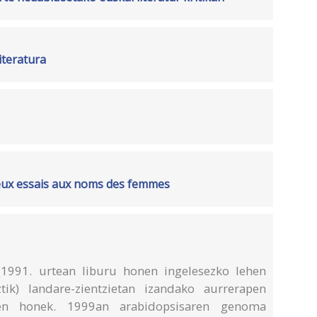
iteratura
eux essais aux noms des femmes
1991. urtean liburu honen ingelesezko lehen
tik) landare-zientzietan izandako aurrerapen
lpen honek. 1999an arabidopsisaren genoma