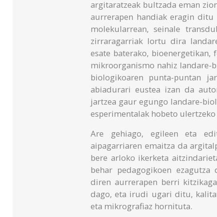
argitaratzeak bultzada eman zio
aurrerapen handiak eragin ditu 
molekularrean, seinale transdu
zirraragarriak lortu dira landa
esate baterako, bioenergetikan, 
mikroorganismo nahiz landare-bi
biologikoaren punta-puntan jar
abiadurari eustea izan da auto
jartzea gaur egungo landare-biol
esperimentalak hobeto ulertzeko 
Are gehiago, egileen eta edit
aipagarriaren emaitza da argita
bere arloko ikerketa aitzindarie
behar pedagogikoen ezagutza d
diren aurrerapen berri kitzikaga
dago, eta irudi ugari ditu, kalit
eta mikrografiaz hornituta.