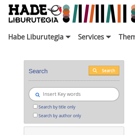
Skip to Main Content
Habe Liburutegia
Services
Them
New books - Liburutegia
Search
Search
Search by title only
Search by author only