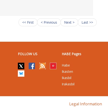
<< First
< Previous
Next >
Last >>
FOLLOW US
HABE Pages
Habe
Ikasten
Ikasbil
Irakasbil
Legal Information