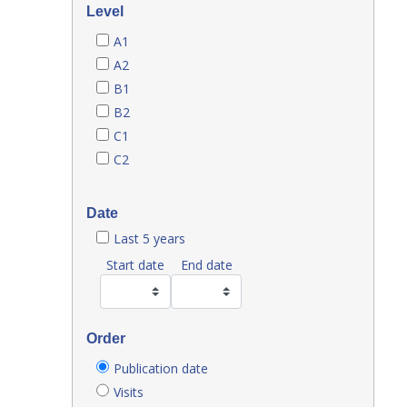
Level
A1
A2
B1
B2
C1
C2
Date
Last 5 years
Start date
End date
Order
Publication date
Visits