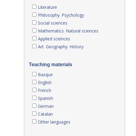
Literature
Philosophy. Psychology
Social sciences
Mathematics. Natural sciences
Applied sciences
Art. Geography. History
Teaching materials
Basque
English
French
Spanish
German
Catalan
Other languages