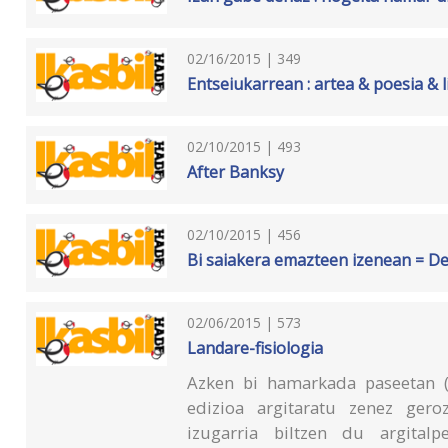
02/16/2015 | 349
Entseiukarrean : artea & poesia & l
02/10/2015 | 493
After Banksy
02/10/2015 | 456
Bi saiakera emazteen izenean = D
02/06/2015 | 573
Landare-fisiologia
Azken bi hamarkada paseetan (
edizioa argitaratu zenez geroz
izugarria biltzen du argita