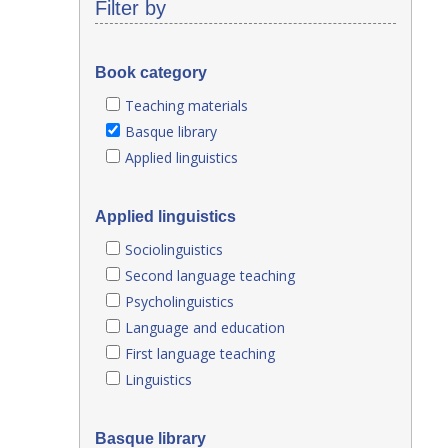
Filter by
Book category
Teaching materials
Basque library
Applied linguistics
Applied linguistics
Sociolinguistics
Second language teaching
Psycholinguistics
Language and education
First language teaching
Linguistics
Basque library