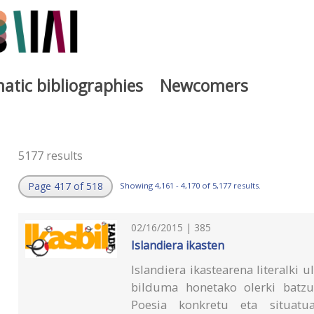
atic bibliographies
Newcomers
5177 results
Page 417 of 518
Showing 4,161 - 4,170 of 5,177 results.
02/16/2015 | 385
Islandiera ikasten
Islandiera ikastearena literalki 
bilduma honetako olerki batzu
Poesia konkretu eta situatu