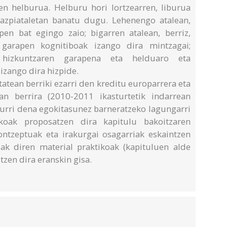
en helburua. Helburu hori lortzearren, liburua
 azpiataletan banatu dugu. Lehenengo atalean,
pen bat egingo zaio; bigarren atalean, berriz,
garapen kognitiboak izango dira mintzagai;
, hizkuntzaren garapena eta helduaro eta
izango dira hizpide.
atean berriki ezarri den kreditu europarrera eta
an berrira (2010-2011 ikasturtetik indarrean
kurri dena egokitasunez barneratzeko lagungarri
ikoak proposatzen dira kapitulu bakoitzaren
ontzeptuak eta irakurgai osagarriak eskaintzen
riak diren material praktikoak (kapituluen alde
tzen dira eranskin gisa.