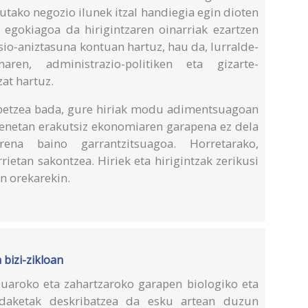
utako negozio ilunek itzal handiegia egin dioten
 egokiagoa da hirigintzaren oinarriak ezartzen
tsio-aniztasuna kontuan hartuz, hau da, lurralde-
rmaren, administrazio-politiken eta gizarte-
at hartuz.
obetzea bada, gure hiriak modu adimentsuagoan
benetan erakutsiz ekonomiaren garapena ez dela
rena baino garrantzitsuagoa. Horretarako,
rietan sakontzea. Hiriek eta hirigintzak zerikusi
n orekarekin.
bizi-zikloan
uaroko eta zahartzaroko garapen biologiko eta
ldaketak deskribatzea da esku artean duzun