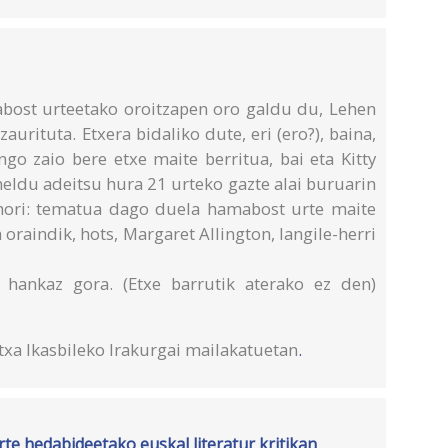
bost urteetako oroitzapen oro galdu du, Lehen
urituta. Etxera bidaliko dute, eri (ero?), baina,
ngo zaio bere etxe maite berritua, bai eta Kitty
heldu adeitsu hura 21 urteko gazte alai buruarin
 hori: tematua dago duela hamabost urte maite
oraindik, hots, Margaret Allington, langile-herri
 hankaz gora. (Etxe barrutik aterako ez den)
txa Ikasbileko
Irakurgai mailakatuetan
.
te hedabideetako euskal literatur kritikan