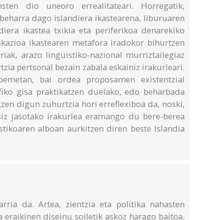
nsten dio uneoro errealitateari. Horregatik,
 beharra dago islandiera ikastearena, liburuaren
era ikastea txikia eta periferikoa denarekiko
fikazioa ikastearen metafora iradokor bihurtzen
iak, arazo linguistiko-nazional murriztailegiaz
zia pertsonal bezain zabala eskainiz irakurleari.
oemetan, bai ordea proposamen existentzial
sofiko gisa praktikatzen duelako, edo beharbada
ntzen digun zuhurtzia hori erreflexiboa da, noski,
tsiz jasotako irakurlea eramango du bere-berea
tikoaren alboan aurkitzen diren beste Islandia
arria da. Artea, zientzia eta politika nahasten
a eraikinen diseinu soiletik askoz harago baitoa.