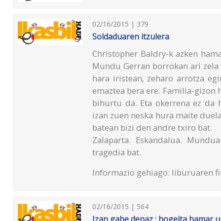
02/16/2015 | 379
Soldaduaren itzulera
Christopher Baldry-k azken hama
Mundu Gerran borrokan ari zela za
hara iristean, zeharo arrotza egi
emaztea bera ere. Familia-gizon 
bihurtu da. Eta okerrena ez da
izan zuen neska hura maite duela 
batean bizi den andre txiro bat.
Zalaparta. Eskandalua. Mundua
tragedia bat.
Informazio gehiago: liburuaren fi
02/16/2015 | 564
Izan gabe denaz : hogeita hamar ur