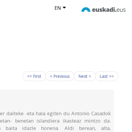
EN
<< First
< Previous
Next >
Last >>
uler daiteke -eta hala egiten du Antonio Casadok
etan- benetan islandiera ikasteaz mintzo da.
a baita idazle honena. Aldi berean, alta,