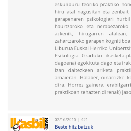
eskuliburu teoriko-praktiko hon
hiru atal nagusitan eta zenbait
garapenaren psikologiari hurbil
haurtzaroko eta nerabezaroko 
azkenik, hirugarren atalean
zahartzaroko garapen kognitiboa 
Liburua Euskal Herriko Unibertsit
Psikologia Graduko ikasketa-pl
dagoena) egokituta dago eta ira
izan daitezkeen ariketa prakt
amaieran. Halaber, oinarrizko k
dira. Horrez gainera, erabilgar
praktikoan zehazten direnak) jaso
02/16/2015 | 421
Beste hitz batzuk