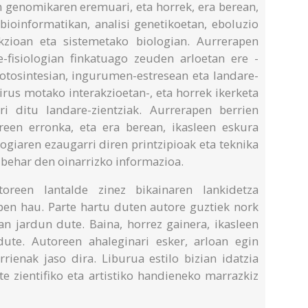
n genomikaren eremuari, eta horrek, era berean,
bioinformatikan, analisi genetikoetan, eboluzio
kzioan eta sistemetako biologian. Aurrerapen
re-fisiologian finkatuago zeuden arloetan ere -
fotosintesian, ingurumen-estresean eta landare-
rus motako interakzioetan-, eta horrek ikerketa
ri ditu landare-zientziak. Aurrerapen berrien
reen erronka, eta era berean, ikasleen eskura
ogiaren ezaugarri diren printzipioak eta teknika
behar den oinarrizko informazioa.
oreen lantalde zinez bikainaren lankidetza
lpen hau. Parte hartu duten autore guztiek nork
tan jardun dute. Baina, horrez gainera, ikasleen
ute. Autoreen ahaleginari esker, arloan egin
rrienak jaso dira. Liburua estilo bizian idatzia
ate zientifiko eta artistiko handieneko marrazkiz