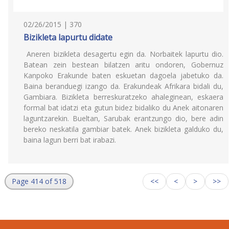
02/26/2015 | 370
Bizikleta lapurtu didate
Aneren bizikleta desagertu egin da. Norbaitek lapurtu dio.
Batean zein bestean bilatzen aritu ondoren, Gobernuz
Kanpoko Erakunde baten eskuetan dagoela jabetuko da.
Baina beranduegi izango da. Erakundeak Afrikara bidali du,
Gambiara. Bizikleta berreskuratzeko ahaleginean, eskaera
formal bat idatzi eta gutun bidez bidaliko du Anek aitonaren
laguntzarekin. Bueltan, Sarubak erantzungo dio, bere adin
bereko neskatila gambiar batek. Anek bizikleta galduko du,
baina lagun berri bat irabazi.
Page 414 of 518
<<
<
>
>>