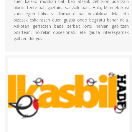
zuen kaleko musikari bat, beti atzetik zebilkion udaltzain
bibote tente bat, gaztaina saltzaile bat… Hala, Mirenek ikasi
zuen egun bakoitza diamante bat bezalakoa dela, eta
bizitzak eskaintzen duen guztia ondo begiratu behar dela.
Askotan gertatzen baita zerbait lortu nahian gabiltzan
bitartean, horrekin obsesionatu eta gauza interesgarriak
galtzen ditugula.