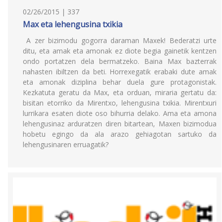
02/26/2015 | 337
Max eta lehengusina txikia
A zer bizimodu gogorra daraman Maxek! Bederatzi urte
ditu, eta amak eta amonak ez diote begia gainetik kentzen
ondo portatzen dela bermatzeko. Baina Max bazterrak
nahasten ibiltzen da beti. Horrexegatik erabaki dute amak
eta amonak diziplina behar duela gure protagonistak.
Kezkatuta geratu da Max, eta orduan, miraria gertatu da:
bisitan etorriko da Mirentxo, lehengusina txikia. Mirentxuri
lurrikara esaten diote oso bihurria delako. Ama eta amona
lehengusinaz arduratzen diren bitartean, Maxen bizimodua
hobetu egingo da ala arazo gehiagotan sartuko da
lehengusinaren erruagatik?