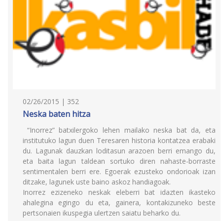
02/26/2015 | 352
Neska baten hitza
“Inorrez” batxilergoko lehen mailako neska bat da, eta
institutuko lagun duen Teresaren historia kontatzea erabaki
du. Lagunak dauzkan loditasun arazoen berri emango du,
eta baita lagun taldean sortuko diren nahaste-borraste
sentimentalen berri ere. Egoerak ezusteko ondorioak izan
ditzake, lagunek uste baino askoz handiagoak.
Inorrez ezizeneko neskak eleberri bat idazten ikasteko
ahalegina egingo du eta, gainera, kontakizuneko beste
pertsonaien ikuspegia ulertzen saiatu beharko du.