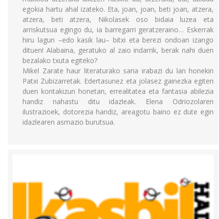
egokia hartu ahal izateko. Eta, joan, joan, beti joan, atzera,
atzera, beti atzera, Nikolasek oso bidaia luzea eta
arriskutsua egingo du, ia barregarri geratzeraino… Eskerrak
hiru lagun –edo kasik lau– bitxi eta berezi ondoan izango
dituen! Alabaina, geratuko al zaio indarrik, berak nahi duen
bezalako txuta egiteko?
Mikel Zarate haur literaturako saria irabazi du lan honekin
Patxi Zubizarretak. Edertasunez eta jolasez gainezka egiten
duen kontakizun honetan, errealitatea eta fantasia abilezia
handiz nahastu ditu idazleak. Elena Odriozolaren
ilustrazioek, dotorezia handiz, areagotu baino ez dute egin
idazlearen asmazio burutsua.