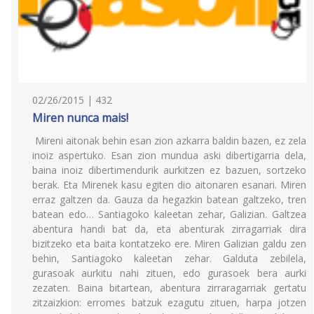
02/26/2015 | 432
Miren nunca mais!
Mireni aitonak behin esan zion azkarra baldin bazen, ez zela
inoiz aspertuko. Esan zion mundua aski dibertigarria dela,
baina inoiz dibertimendurik aurkitzen ez bazuen, sortzeko
berak. Eta Mirenek kasu egiten dio aitonaren esanari. Miren
erraz galtzen da. Gauza da hegazkin batean galtzeko, tren
batean edo… Santiagoko kaleetan zehar, Galizian. Galtzea
abentura handi bat da, eta abenturak zirragarriak dira
bizitzeko eta baita kontatzeko ere. Miren Galizian galdu zen
behin, Santiagoko kaleetan zehar. Galduta zebilela,
gurasoak aurkitu nahi zituen, edo gurasoek bera aurki
zezaten. Baina bitartean, abentura zirraragarriak gertatu
zitzaizkion: erromes batzuk ezagutu zituen, harpa jotzen