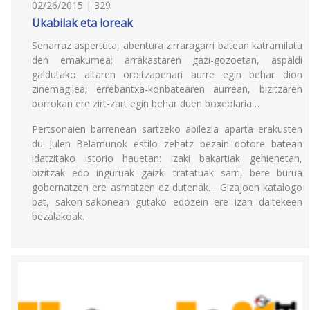
02/26/2015 | 329
Ukabilak eta loreak
Senarraz aspertuta, abentura zirraragarri batean katramilatu
den emakumea; arrakastaren gazi-gozoetan, aspaldi
galdutako aitaren oroitzapenari aurre egin behar dion
zinemagilea; errebantxa-konbatearen aurrean, bizitzaren
borrokan ere zirt-zart egin behar duen boxeolaria…
Pertsonaien barrenean sartzeko abilezia aparta erakusten
du Julen Belamunok estilo zehatz bezain dotore batean
idatzitako istorio hauetan: izaki bakartiak gehienetan,
bizitzak edo inguruak gaizki tratatuak sarri, bere burua
gobernatzen ere asmatzen ez dutenak… Gizajoen katalogo
bat, sakon-sakonean gutako edozein ere izan daitekeen
bezalakoak.