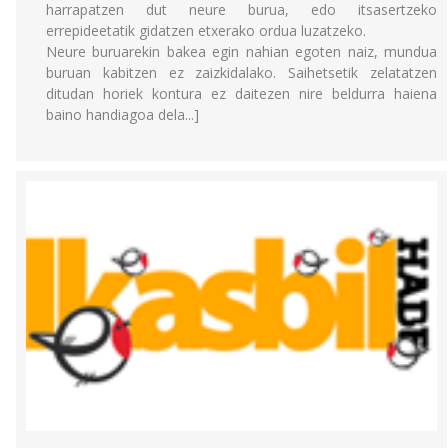
harrapatzen dut neure burua, edo itsasertzeko
errepideetatik gidatzen etxerako ordua luzatzeko.
Neure buruarekin bakea egin nahian egoten naiz, mundua
buruan kabitzen ez zaizkidalako. Saihetsetik zelatatzen
ditudan horiek kontura ez daitezen nire beldurra haiena
baino handiagoa dela...]