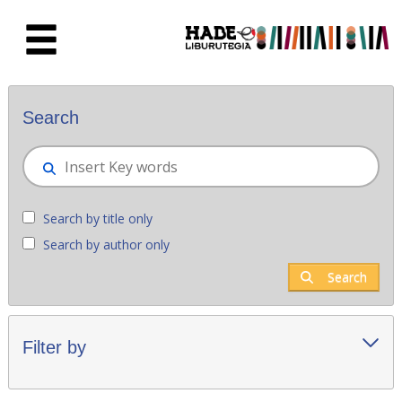
Skip to Main Content
New books - Liburutegia
Search
Search by title only
Search by author only
Search
Filter by