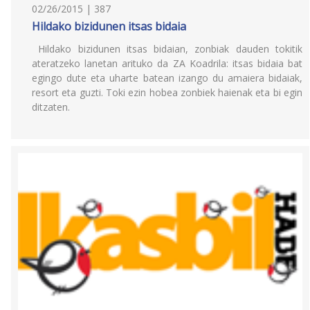
02/26/2015 | 387
Hildako bizidunen itsas bidaia
Hildako bizidunen itsas bidaian, zonbiak dauden tokitik
ateratzeko lanetan arituko da ZA Koadrila: itsas bidaia bat
egingo dute eta uharte batean izango du amaiera bidaiak,
resort eta guzti. Toki ezin hobea zonbiek haienak eta bi egin
ditzaten.