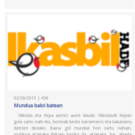
02/26/2015 | 436
Mundua baloi batean
Nikolas eta Kepa aurrez aurre daude. Nikolasek Kepari
gola sartu nahi dio, besteak beste karramarro eta kakanarru
deitzen diolako. Baina gol mundial hori sartu nahian,
mutikoa atzeraka ibiltzen hasiko da, atzeraka, bai, abiada