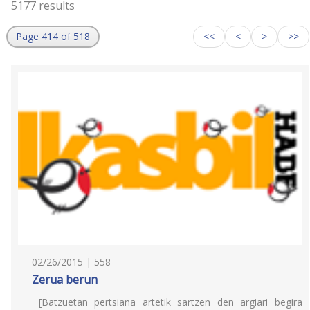
5177 results
Page 414 of 518
<<
<
>
>>
02/26/2015 | 558
Zerua berun
[Batzuetan pertsiana artetik sartzen den argiari begira