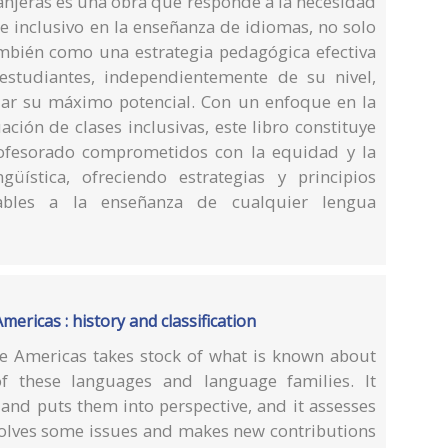
ranjeras es una obra que responde a la necesidad
 inclusivo en la enseñanza de idiomas, no solo
ambién como una estrategia pedagógica efectiva
estudiantes, independientemente de su nivel,
zar su máximo potencial. Con un enfoque en la
uación de clases inclusivas, este libro constituye
rofesorado comprometidos con la equidad y la
güística, ofreciendo estrategias y principios
cables a la enseñanza de cualquier lengua
ericas : history and classification
e Americas takes stock of what is known about
 of these languages and language families. It
 and puts them into perspective, and it assesses
resolves some issues and makes new contributions