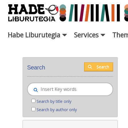
Skip to Main Content
Habe Liburutegia
Services
Them
New books - Liburutegia
Search
Search
Search by title only
Search by author only