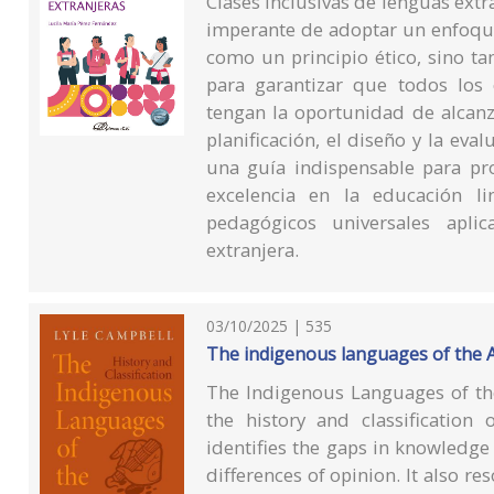
Clases inclusivas de lenguas ext
imperante de adoptar un enfoque
como un principio ético, sino t
para garantizar que todos los 
tengan la oportunidad de alcan
planificación, el diseño y la eval
una guía indispensable para p
excelencia en la educación lin
pedagógicos universales apli
extranjera.
03/10/2025 | 535
The indigenous languages of the Am
The Indigenous Languages of th
the history and classification
identifies the gaps in knowledge
differences of opinion. It also 