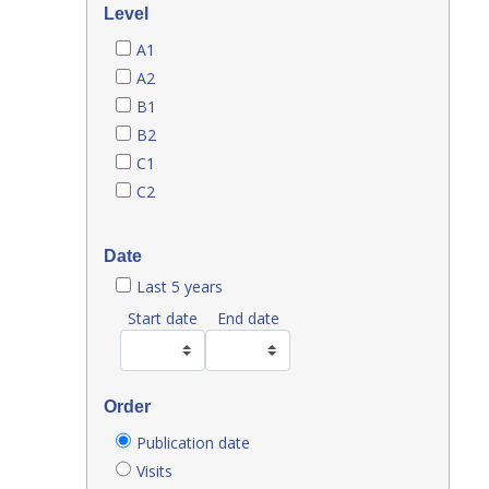
Level
A1
A2
B1
B2
C1
C2
Date
Last 5 years
Start date
End date
Order
Publication date
Visits