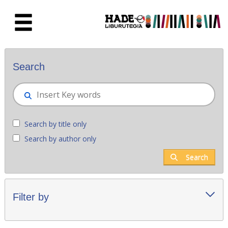
Skip to Main Content
New books - Liburutegia
Search
Search by title only
Search by author only
Search
Filter by