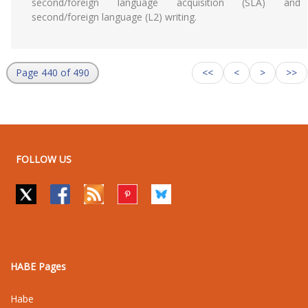
second/foreign language acquisition (SLA) and
second/foreign language (L2) writing.
Page 440 of 490
<<
<
>
>>
FOLLOW US
HABE Pages
Habe