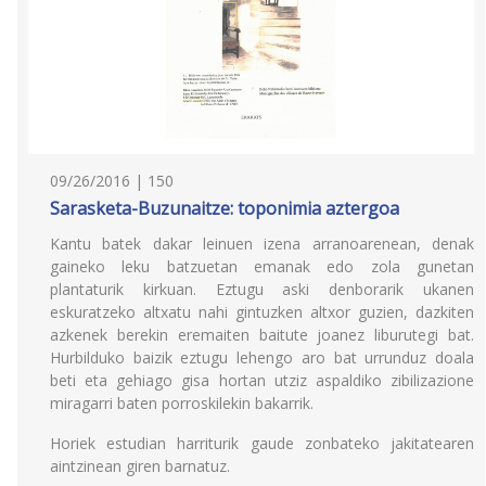
09/26/2016 | 150
Sarasketa-Buzunaitze: toponimia aztergoa
Kantu batek dakar leinuen izena arranoarenean, denak
gaineko leku batzuetan emanak edo zola gunetan
plantaturik kirkuan. Eztugu aski denborarik ukanen
eskuratzeko altxatu nahi gintuzken altxor guzien, dazkiten
azkenek berekin eremaiten baitute joanez liburutegi bat.
Hurbilduko baizik eztugu lehengo aro bat urrunduz doala
beti eta gehiago gisa hortan utziz aspaldiko zibilizazione
miragarri baten porroskilekin bakarrik.
Horiek estudian harriturik gaude zonbateko jakitatearen
aintzinean giren barnatuz.