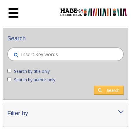
Skip to Main Content
New books - Liburutegia
Search
Search by title only
Search by author only
Search
Filter by