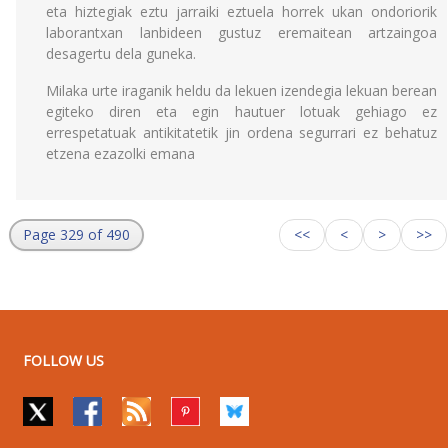
eta hiztegiak eztu jarraiki eztuela horrek ukan ondoriorik
laborantxan lanbideen gustuz eremaitean artzaingoa
desagertu dela guneka.
Milaka urte iraganik heldu da lekuen izendegia lekuan berean
egiteko diren eta egin hautuer lotuak gehiago ez
errespetatuak antikitatetik jin ordena segurrari ez behatuz
etzena ezazolki emana
Page 329 of 490
<<
<
>
>>
FOLLOW US