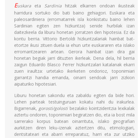
E
uskara
eta
Sardinia
hitzak elkarren ondoan ikusteak
harridura sortuko dio bati baino gehiagori. Euskara eta
paleosardiniera (erromatarrek isla konkistatu baino lehen
Sardinian egiten zen hizkuntza) senide hurbilak izan
daitezkeela da liburu honetan jorratzen den hipotesia. Ez da
kontu berria. Vittorio Bertoldi hizkuntzalariak hainbat bat-
etortze ikusi zituen duela ia ehun urte euskararen eta islako
erromantzearen artean. Gerora hainbat izan dira gai
honetan begiak jarri dituzten ikerleak. Dena dela, hil berria
zaigun Eduardo Blasco Ferrer hizkuntzalari katalanak ekarri
zuen iraultza: urtetako ikerketen ondorioz, toponimiari
garrantzi handia emanda, oinarri sendoak jarri zizkion
aipaturiko hipotesiari.
Liburu honetan sakondu eta zabaldu egiten da bide hori.
Lehen parteak testuinguruan kokatu nahi du irakurlea.
Bigarrenak,
gorosti/golosti
bezalako kointzidentzia lexikalak
aztertu ondoren, toponimiari begiratzen dio, eta ia bost mila
sarrerako korpus batean oinarrituta, islako geografian
aurkitzen diren leku-izenak aztertzen ditu, etimologiari,
dentsitateari eta abarri erreparatuz, harri eta zur utziko