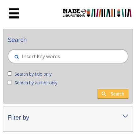
Skip to Main Content
New books - Liburutegia
Search
Search by title only
Search by author only
Search
Filter by