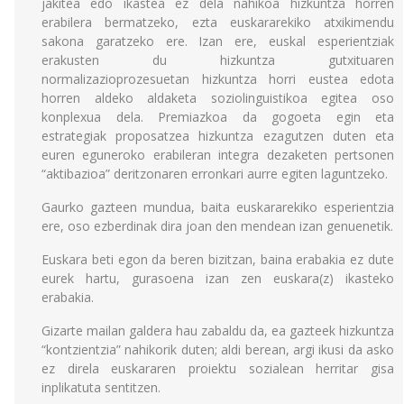
jakitea edo ikastea ez dela nahikoa hizkuntza horren
erabilera bermatzeko, ezta euskararekiko atxikimendu
sakona garatzeko ere. Izan ere, euskal esperientziak
erakusten du hizkuntza gutxituaren
normalizazioprozesuetan hizkuntza horri eustea edota
horren aldeko aldaketa soziolinguistikoa egitea oso
konplexua dela. Premiazkoa da gogoeta egin eta
estrategiak proposatzea hizkuntza ezagutzen duten eta
euren eguneroko erabileran integra dezaketen pertsonen
“aktibazioa” deritzonaren erronkari aurre egiten laguntzeko.
Gaurko gazteen mundua, baita euskararekiko esperientzia
ere, oso ezberdinak dira joan den mendean izan genuenetik.
Euskara beti egon da beren bizitzan, baina erabakia ez dute
eurek hartu, gurasoena izan zen euskara(z) ikasteko
erabakia.
Gizarte mailan galdera hau zabaldu da, ea gazteek hizkuntza
“kontzientzia” nahikorik duten; aldi berean, argi ikusi da asko
ez direla euskararen proiektu sozialean herritar gisa
inplikatuta sentitzen.