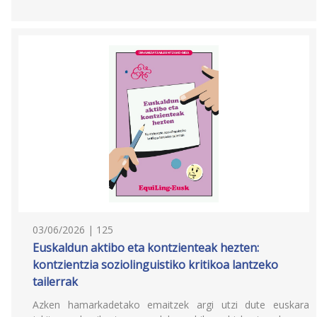
03/06/2026 | 125
Euskaldun aktibo eta kontzienteak hezten:
kontzientzia soziolinguistiko kritikoa lantzeko
tailerrak
Azken hamarkadetako emaitzek argi utzi dute euskara