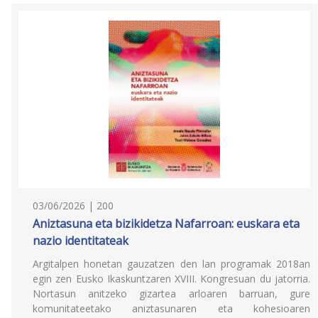
03/06/2026 | 200
Aniztasuna eta bizikidetza Nafarroan: euskara eta
nazio identitateak
Argitalpen honetan gauzatzen den lan programak 2018an
egin zen Eusko Ikaskuntzaren XVIII. Kongresuan du jatorria.
Nortasun anitzeko gizartea arloaren barruan, gure
komunitateetako aniztasunaren eta kohesioaren