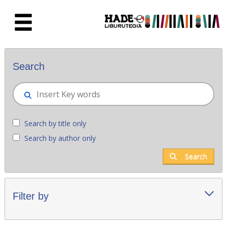
Skip to Main Content
New books - Liburutegia
Search
Search by title only
Search by author only
Search
Filter by