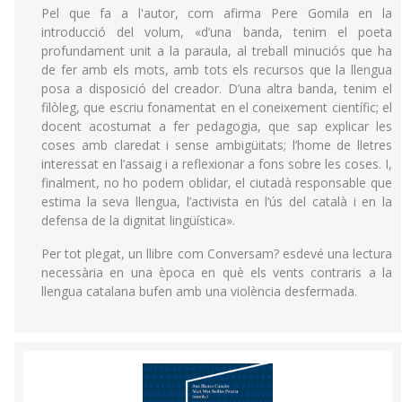
Pel que fa a l'autor, com afirma Pere Gomila en la
introducció del volum, «d’una banda, tenim el poeta
profundament unit a la paraula, al treball minuciós que ha
de fer amb els mots, amb tots els recursos que la llengua
posa a disposició del creador. D’una altra banda, tenim el
filòleg, que escriu fonamentat en el coneixement científic; el
docent acostumat a fer pedagogia, que sap explicar les
coses amb claredat i sense ambigüitats; l’home de lletres
interessat en l’assaig i a reflexionar a fons sobre les coses. I,
finalment, no ho podem oblidar, el ciutadà responsable que
estima la seva llengua, l’activista en l’ús del català i en la
defensa de la dignitat lingüística».
Per tot plegat, un llibre com Conversam? esdevé una lectura
necessària en una època en què els vents contraris a la
llengua catalana bufen amb una violència desfermada.