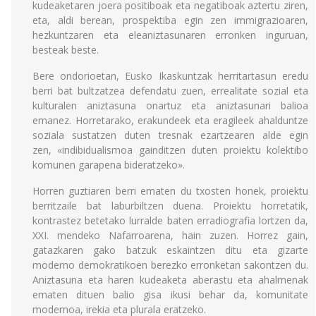
kudeaketaren joera positiboak eta negatiboak aztertu ziren,
eta, aldi berean, prospektiba egin zen immigrazioaren,
hezkuntzaren eta eleaniztasunaren erronken inguruan,
besteak beste.
Bere ondorioetan, Eusko Ikaskuntzak herritartasun eredu
berri bat bultzatzea defendatu zuen, errealitate sozial eta
kulturalen aniztasuna onartuz eta aniztasunari balioa
emanez. Horretarako, erakundeek eta eragileek ahalduntze
soziala sustatzen duten tresnak ezartzearen alde egin
zen, «indibidualismoa gainditzen duten proiektu kolektibo
komunen garapena bideratzeko».
Horren guztiaren berri ematen du txosten honek, proiektu
berritzaile bat laburbiltzen duena. Proiektu horretatik,
kontrastez betetako lurralde baten erradiografia lortzen da,
XXI. mendeko Nafarroarena, hain zuzen. Horrez gain,
gatazkaren gako batzuk eskaintzen ditu eta gizarte
moderno demokratikoen berezko erronketan sakontzen du.
Aniztasuna eta haren kudeaketa aberastu eta ahalmenak
ematen dituen balio gisa ikusi behar da, komunitate
modernoa, irekia eta plurala eratzeko.