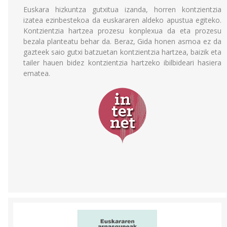
Euskara hizkuntza gutxitua izanda, horren kontzientzia
izatea ezinbestekoa da euskararen aldeko apustua egiteko.
Kontzientzia hartzea prozesu konplexua da eta prozesu
bezala planteatu behar da. Beraz, Gida honen asmoa ez da
gazteek saio gutxi batzuetan kontzientzia hartzea, baizik eta
tailer hauen bidez kontzientzia hartzeko ibilbideari hasiera
ematea.