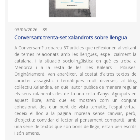
03/06/2026 | 89
Conversam: trenta-set xalandrots sobre llengua
A Conversam? trobareu 37 articles que reflexionen al voltant
de temes relacionats amb les llengües, espe- cialment la
catalana, i la situació sociolingüística en què es troba a
Menorca i a la resta de les Illes Balears i Pitiüses.
Originàriament, van aparèixer, al costat d'altres textos de
caràcter assagístic i temàtiques molt diverses, al blog
col·lectiu Xalandria, en què l’autor publica de manera regular
els seus xalandrots des de fa una colla d'anys. Agrupats en
aquest llibre, amb què es mostren com un conjunt
cohesionat des d'un punt de vista temàtic, l'espai virtual
cedeix el lloc a la pàgina impresa sense canviar, però,
d'objectiu: convidar el lector al pensament compartit, amb
una sèrie de textos que són bons de llegir, estan ben escrits
i són amens.