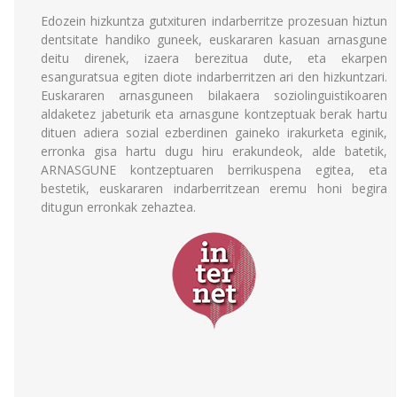
Edozein hizkuntza gutxituren indarberritze prozesuan hiztun
dentsitate handiko guneek, euskararen kasuan arnasgune
deitu direnek, izaera berezitua dute, eta ekarpen
esanguratsua egiten diote indarberritzen ari den hizkuntzari.
Euskararen arnasguneen bilakaera soziolinguistikoaren
aldaketez jabeturik eta arnasgune kontzeptuak berak hartu
dituen adiera sozial ezberdinen gaineko irakurketa eginik,
erronka gisa hartu dugu hiru erakundeok, alde batetik,
ARNASGUNE kontzeptuaren berrikuspena egitea, eta
bestetik, euskararen indarberritzean eremu honi begira
ditugun erronkak zehaztea.