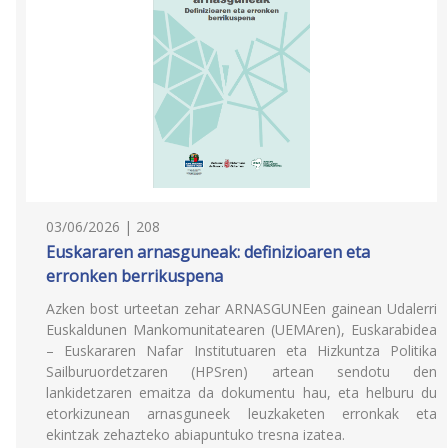
03/06/2026 | 208
Euskararen arnasguneak: definizioaren eta
erronken berrikuspena
Azken bost urteetan zehar ARNASGUNEen gainean Udalerri
Euskaldunen Mankomunitatearen (UEMAren), Euskarabidea
– Euskararen Nafar Institutuaren eta Hizkuntza Politika
Sailburuordetzaren (HPSren) artean sendotu den
lankidetzaren emaitza da dokumentu hau, eta helburu du
etorkizunean arnasguneek leuzkaketen erronkak eta
ekintzak zehazteko abiapuntuko tresna izatea.