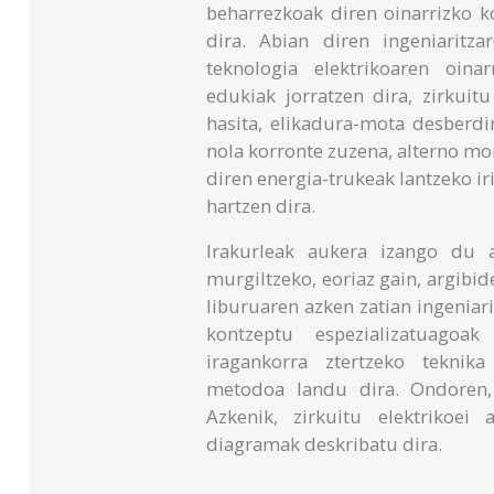
beharrezkoak diren oinarrizko k
dira. Abian diren ingeniaritz
teknologia elektrikoaren oina
edukiak jorratzen dira, zirkuit
hasita, elikadura-mota desberdi
nola korronte zuzena, alterno mon
diren energia-trukeak lantzeko i
hartzen dira.
Irakurleak aukera izango du 
murgiltzeko, eoriaz gain, argibide
liburuaren azken zatian ingeniari
kontzeptu espezializatuagoak
iragankorra ztertzeko teknika
metodoa landu dira. Ondoren, 
Azkenik, zirkuitu elektrikoei 
diagramak deskribatu dira.