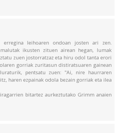
 erregina leihoaren ondoan josten ari zen.
-malutak ikusten zituen airean hegan, lumak
ztatu zuen jostorratzaz eta hiru odol tanta erori
olaren gorriak zuritasun distiratsuaren gainean
luraturik, pentsatu zuen: "Ai, nire haurraren
itz, haren ezpainak odola bezain gorriak eta ilea
ragarrien bitartez aurkeztutako Grimm anaien