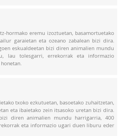
otz-hormako eremu izoztuetan, basamortuetako
ilur garaietan eta ozeano zabalean bizi dira.
goen eskualdeetan bizi diren animalien mundu
u, lau tolesgarri, errekorrak eta informazio
 honetan.
ietako txoko ezkutuetan, basoetako zuhaitzetan,
n eta ibaietako zein itsasoko uretan bizi dira.
bizi diren animalien mundu harrigarria, 400
errekorrak eta informazio ugari duen liburu eder