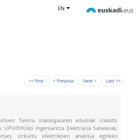
EN
<< First
< Previous
Next >
Last >>
ituen Teoria irakasgaiaren edukiak irakatsi
ak UPV/EHUko Ingeniaritza Elektrikoa Sailekoak,
tan, zirkuitu elektrikoen analisia egiteko