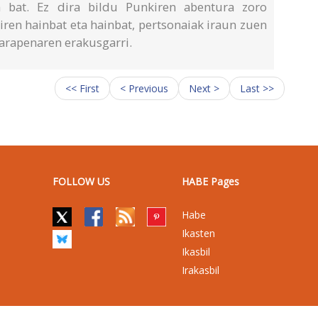
ia bat. Ez dira bildu Punkiren abentura zoro
iren hainbat eta hainbat, pertsonaiak iraun zuen
garapenaren erakusgarri.
<< First
< Previous
Next >
Last >>
FOLLOW US
HABE Pages
Habe
Ikasten
Ikasbil
Irakasbil