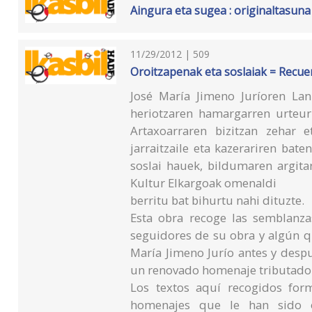
Aingura eta sugea : originaltasun
11/29/2012 | 509
Oroitzapenak eta soslaiak = Recu
José María Jimeno Juríoren La
heriotzaren hamargarren urteur
Artaxoarraren bizitzan zehar 
jarraitzaile eta kazerariren bat
soslai hauek, bildumaren argita
Kultur Elkargoak omenaldi
berritu bat bihurtu nahi dituzte.
Esta obra recoge las semblanz
seguidores de su obra y algún q
María Jimeno Jurío antes y desp
un renovado homenaje tributado a
Los textos aquí recogidos for
homenajes que le han sido oto