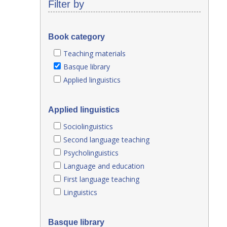
Filter by
Book category
Teaching materials
Basque library
Applied linguistics
Applied linguistics
Sociolinguistics
Second language teaching
Psycholinguistics
Language and education
First language teaching
Linguistics
Basque library