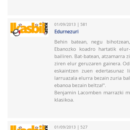
01/09/2013 | 581
Edurnezuri
Behin batean, negu bihotzean,
Ebanozko koadro hartatik elur
bailiren. Bat-batean, atzamarra zi
ziren elur geruzaren gainera. Od
eskaintzen zuen edertasunaz li
larruazala elurra bezain zuria bal
ebanoa bezain beltza!".
Benjamin Lacomben marrazki mi
klasikoa.
01/09/2013 | 527