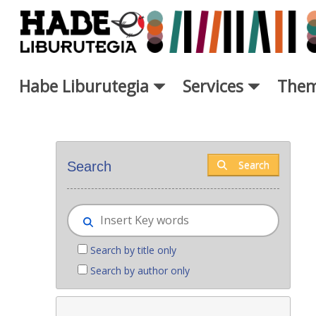
Skip to Main Content
Habe Liburutegia
Services
Them
New books - Liburutegia
Search
Search
Search by title only
Search by author only