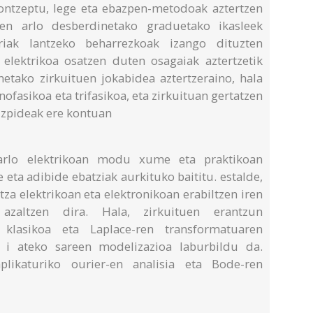
ontzeptu, lege eta ebazpen-metodoak aztertzen
aren arlo desberdinetako graduetako ikasleek
rriak lantzeko beharrezkoak izango dituzten
u elektrikoa osatzen duten osagaiak aztertzetik
netako zirkuituen jokabidea aztertzeraino, hala
ofasikoa eta trifasikoa, eta zirkuituan gertatzen
rizpideak ere kontuan
arlo elektrikoan modu xume eta praktikoan
 eta adibide ebatziak aurkituko baititu. estalde,
tza elektrikoan eta elektronikoan erabiltzen iren
 azaltzen dira. Hala, zirkuituen erantzun
 klasikoa eta Laplace-ren transformatuaren
i ateko sareen modelizazioa laburbildu da.
aplikaturiko ourier-en analisia eta Bode-ren