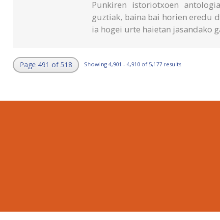
Punkiren istoriotxoen antolog
guztiak, baina bai horien eredu d
ia hogei urte haietan jasandako 
Page 491 of 518
Showing 4,901 - 4,910 of 5,177 results.