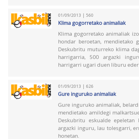
01/09/2013 | 560
Klima gogorretako animaliak
Klima gogorretako animaliak iz
hondar beroetan, mendietako ga
Deskubritu muturreko klima da
harrigarria, 500 argazki ingur
harrigarri ugari duen liburu eder
01/09/2013 | 626
Gure inguruko animaliak
Gure inguruko animaliak, belard
mendietako amildegi malkartsueta
Deskubritu eskualde epeletan 
argazki inguru, lau tolesgarri, 
honetan.