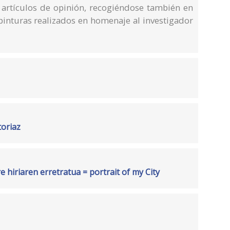
y artículos de opinión, recogiéndose también en
pinturas realizados en homenaje al investigador
toriaz
e hiriaren erretratua = portrait of my City