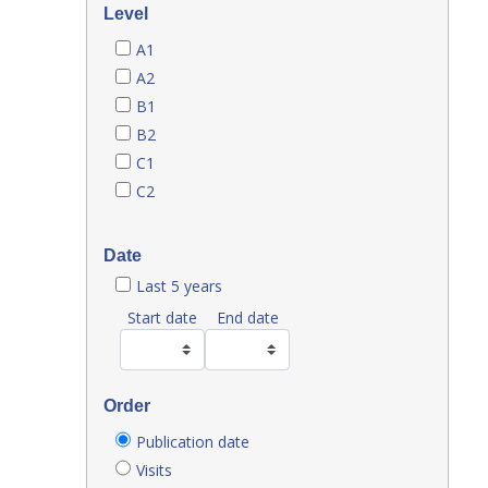
Level
A1
A2
B1
B2
C1
C2
Date
Last 5 years
Start date
End date
Order
Publication date
Visits