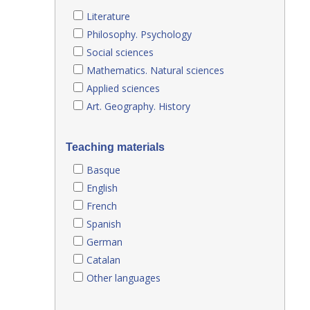
Literature
Philosophy. Psychology
Social sciences
Mathematics. Natural sciences
Applied sciences
Art. Geography. History
Teaching materials
Basque
English
French
Spanish
German
Catalan
Other languages