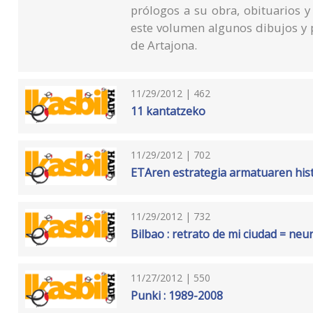
prólogos a su obra, obituarios 
este volumen algunos dibujos y 
de Artajona.
11/29/2012 | 462
11 kantatzeko
11/29/2012 | 702
ETAren estrategia armatuaren his
11/29/2012 | 732
Bilbao : retrato de mi ciudad = neur
11/27/2012 | 550
Punki : 1989-2008