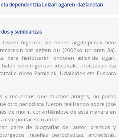
a eta dependentzia Leizarragaren idazlanetan
erdos y semblanzas
n Osoen bigarren ale honen argitalpenak bere
renarekin bat egiten du (2002ko urriaren 3a).
eta bere heriotzaren ondoren adiskide ugari,
en batek bere inguruan idatzitako oroitzapen eta
ratzaile diren Pamielak, Udalbidek eta Euskara
as y recuerdos que muchos amigos, no pocos
ue otro periodista fueron realizando sobre José
ués de morir, convirtiéndose de esta manera en
 este polifacético autor.
man parte de biografías del autor, premios y
rgados, reseñas periodísticas, entrevistas,