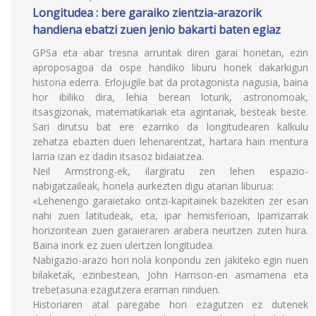
Longitudea : bere garaiko zientzia-arazorik
handiena ebatzi zuen jenio bakarti baten egiaz
GPSa eta abar tresna arruntak diren garai honetan, ezin
aproposagoa da ospe handiko liburu honek dakarkigun
historia ederra. Erlojugile bat da protagonista nagusia, baina
hor ibiliko dira, lehia berean loturik, astronomoak,
itsasgizonak, matematikariak eta agintariak, besteak beste.
Sari dirutsu bat ere ezarriko da longitudearen kalkulu
zehatza ebazten duen lehenarentzat, hartara hain mentura
larria izan ez dadin itsasoz bidaiatzea.
Neil Armstrong-ek, ilargiratu zen lehen espazio-
nabigatzaileak, honela aurkezten digu atarian liburua:
«Lehenengo garaietako ontzi-kapitainek bazekiten zer esan
nahi zuen latitudeak, eta, ipar hemisferioan, Iparrizarrak
horizontean zuen garaieraren arabera neurtzen zuten hura.
Baina inork ez zuen ulertzen longitudea.
Nabigazio-arazo hori nola konpondu zen jakiteko egin nuen
bilaketak, ezinbestean, John Harrison-en asmamena eta
trebetasuna ezagutzera eraman ninduen.
Historiaren atal paregabe hori ezagutzen ez dutenek