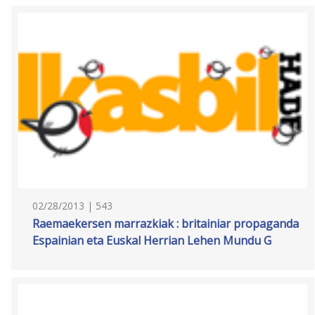
02/28/2013 | 543
Raemaekersen marrazkiak : britainiar propaganda
Espainian eta Euskal Herrian Lehen Mundu G