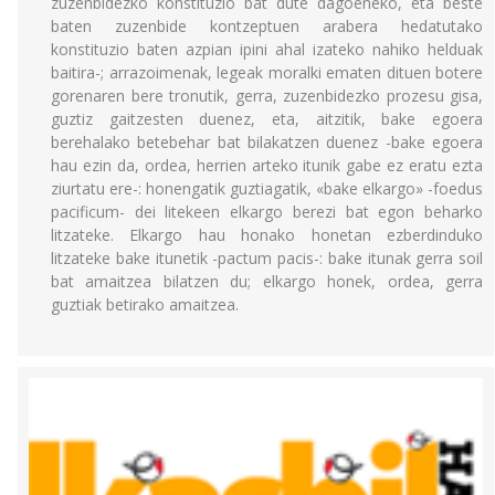
zuzenbidezko konstituzio bat dute dagoeneko, eta beste
baten zuzenbide kontzeptuen arabera hedatutako
konstituzio baten azpian ipini ahal izateko nahiko helduak
baitira-; arrazoimenak, legeak moralki ematen dituen botere
gorenaren bere tronutik, gerra, zuzenbidezko prozesu gisa,
guztiz gaitzesten duenez, eta, aitzitik, bake egoera
berehalako betebehar bat bilakatzen duenez -bake egoera
hau ezin da, ordea, herrien arteko itunik gabe ez eratu ezta
ziurtatu ere-: honengatik guztiagatik, «bake elkargo» -foedus
pacificum- dei litekeen elkargo berezi bat egon beharko
litzateke. Elkargo hau honako honetan ezberdinduko
litzateke bake itunetik -pactum pacis-: bake itunak gerra soil
bat amaitzea bilatzen du; elkargo honek, ordea, gerra
guztiak betirako amaitzea.