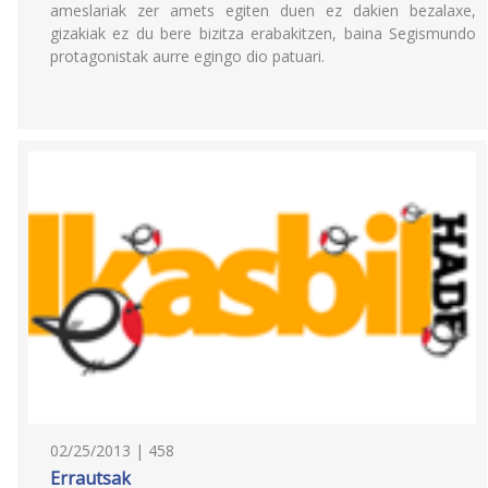
ameslariak zer amets egiten duen ez dakien bezalaxe,
gizakiak ez du bere bizitza erabakitzen, baina Segismundo
protagonistak aurre egingo dio patuari.
02/25/2013 | 458
Errautsak