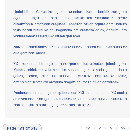
Hodei hil da. Gaztaroko lagunak, urteetan elkarren berririk izan gabe
egon ondotik, Hodeiren hiletarako bilduko dira. Saminak eta berriz
elkartzearen emozioak eraginda, Hodeiren azken agurra garai bateko
festa basati bihurtuko da. Iraganeko eta oraineko egiak, gezurrak eta
kontraesanak azaleratuko dituen gau eroa.
Noizbait izatea amestu eta sekula izan ez zirenaren errautsak baino ez
dira geratzen, ordea.
XX. mendeko hirurogeita hamargarren hamarkadan jaioak gara.
Mundua aldatzear zela sinetsita zeudenengandik sortu ginen. Hautu
gaitza, ordea, mundua aldatzea. Musikaz, borrokarako leloz,
errepresioz, festaz eta orotariko drogaz inguratu gintuen gaztaroak.
Denboraren errotak egin du gainerakoa. XXI. mendea da, eta XX.eneko
ametsen errautsak gara. Oraindik orain, errautsotan noizbait surik izan
zela sinestarazi nahi diegu gure buruei. Ba ote?
Page 481 of 518
<<
<
>
>>