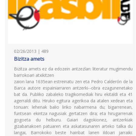
02/26/2013 | 489
Bizitza amets
Bizitza amets ez da edozein antzezlan: literatur mugimendu
barrokoari atxikitzen
zaion lana 1635ean estreinatu zen eta Pedro Calderón de la
Barca autore espainiarraren antzerki--obra ezagunenetako
bat da. Publiko zabaleko tragikomediak hiru ekitaldi eta 41
agerraldi ditu. Hiruko egitura agerikoa da atalen xedean eta
tonuan: lehenak balio liriko nabarmena du; bigarrenean,
funtsean ekintza nagusiak gertatzen dira; eta hirugarrenak
gogoeta du helburu. Gaiari dagokionez, antzerkiak
gizabanakoen patuaren eta askatasunaren arteko talka du
langai, Barrokoko beste hainbat lanen ildoari jarraiki: