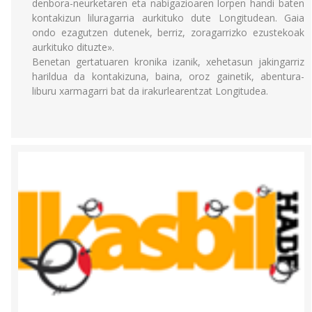
denbora-neurketaren eta nabigazioaren lorpen handi baten
kontakizun liluragarria aurkituko dute Longitudean. Gaia
ondo ezagutzen dutenek, berriz, zoragarrizko ezustekoak
aurkituko dituzte».
Benetan gertatuaren kronika izanik, xehetasun jakingarriz
harildua da kontakizuna, baina, oroz gainetik, abentura-
liburu xarmagarri bat da irakurlearentzat Longitudea.