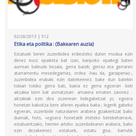
02/26/2013 | 512
Etika eta politika : (Bakearen auzia)
Estatuek beren zuzenbidea erdiesteko duten modua ezin
denez inoiz epaiketa bat izan, kanpoko epaitegi baten
aurrean baleude bezala, gerra baizik; gerraz eta gerraren
atarramentu mesedegarriaz, ordea -hau da, garaipenaz-,
zuzenbidea erabaki ezin daitekeenez; bake itun batekin
tokian tokiko gerra bati, baina ez gerra egoerari -beti
aitzakia berri bat asmatzeari- amaiera ematen zaionez -
aitzakiak ezin dira zuzenean bidegabetzat jo, egoera
honetan bakoitza bere aferen epailea baita-; legerik gabeko
egoeran, zuzenbide naturalaren arabera gizakientzat balio
duenak, hots, «egoera honetatik irteteko betebeharra»k,
estatuentzako, herrien arteko zuzenbidearen arabera, balio
ezin dezakeenez -estatuek, estatu gisa, barrutik