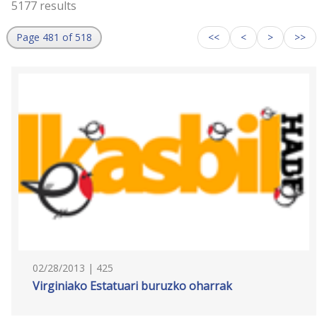
5177 results
Page 481 of 518
<<
<
>
>>
02/28/2013 | 425
Virginiako Estatuari buruzko oharrak