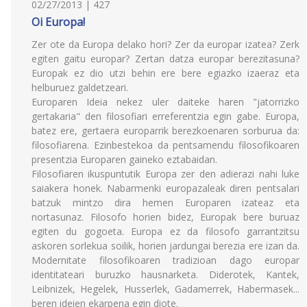
02/27/2013 | 427
Oi Europa!
Zer ote da Europa delako hori? Zer da europar izatea? Zerk
egiten gaitu europar? Zertan datza europar berezitasuna?
Europak ez dio utzi behin ere bere egiazko izaeraz eta
helburuez galdetzeari.
Europaren Ideia nekez uler daiteke haren "jatorrizko
gertakaria" den filosofiari erreferentzia egin gabe. Europa,
batez ere, gertaera europarrik berezkoenaren sorburua da:
filosofiarena. Ezinbestekoa da pentsamendu filosofikoaren
presentzia Europaren gaineko eztabaidan.
Filosofiaren ikuspuntutik Europa zer den adierazi nahi luke
saiakera honek. Nabarmenki europazaleak diren pentsalari
batzuk mintzo dira hemen Europaren izateaz eta
nortasunaz. Filosofo horien bidez, Europak bere buruaz
egiten du gogoeta. Europa ez da filosofo garrantzitsu
askoren sorlekua soilik, horien jardungai berezia ere izan da.
Modernitate filosofikoaren tradizioan dago europar
identitateari buruzko hausnarketa. Diderotek, Kantek,
Leibnizek, Hegelek, Husserlek, Gadamerrek, Habermasek...
beren ideien ekarpena egin diote.