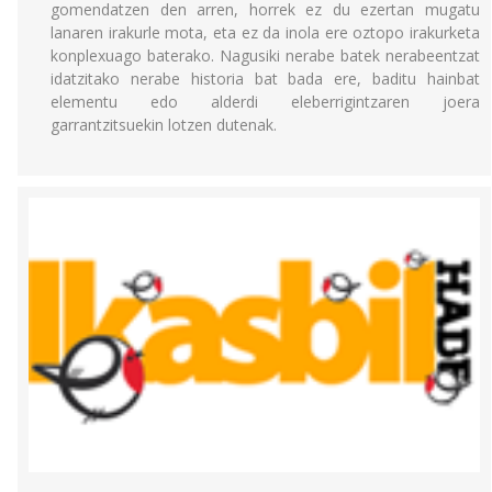
gomendatzen den arren, horrek ez du ezertan mugatu
lanaren irakurle mota, eta ez da inola ere oztopo irakurketa
konplexuago baterako. Nagusiki nerabe batek nerabeentzat
idatzitako nerabe historia bat bada ere, baditu hainbat
elementu edo alderdi eleberrigintzaren joera
garrantzitsuekin lotzen dutenak.