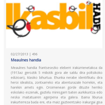
02/27/2013 | 496
Meaulnes handia
Meaulnes handia frantsesezko eleberri irakurrienetakoa da
(1913az geroztik 5 miliotik gora ale saldu dira poltsikoko
edizioan), klasiko bihurtua. Ehunka nerabe identifikatu dira
heroi idealista, zoritxarreko eta abenturazale horrekin, eta
harekin amets egin. Oroimenean gorde dituzte herriko
eskolako eszenak, gaztelu miresgarri baten aurkikuntza edo
neska maitatuaren agerpena eta galera. Baina liburua
irakurterreza bada ere, eta maiz gazteentzako irakurgai gisa