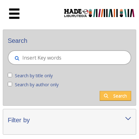
Skip to Main Content
New books - Liburutegia
Search
Search by title only
Search by author only
Search
Filter by