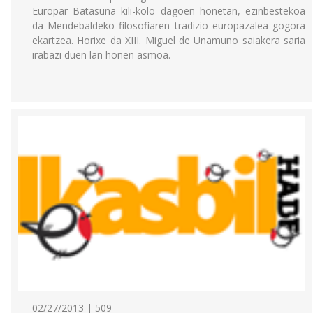
Europar Batasuna kili-kolo dagoen honetan, ezinbestekoa
da Mendebaldeko filosofiaren tradizio europazalea gogora
ekartzea. Horixe da XIII. Miguel de Unamuno saiakera saria
irabazi duen lan honen asmoa.
02/27/2013 | 509