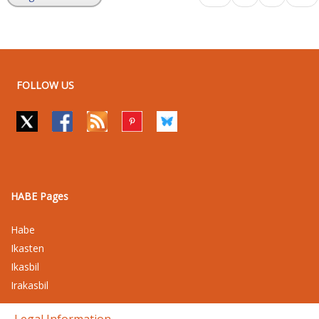
FOLLOW US
HABE Pages
Habe
Ikasten
Ikasbil
Irakasbil