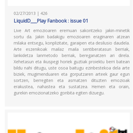
02/27/2013 | 426
LiquidD___Play Fanbook : issue 01
Live Art emozioaren eremuan sakontzeko jakin-minetik
sortu da. Jakin badakigu emozioaren eraginaren atzean
milaka entsegu, konplizitate, garaipen eta desilusio daudela.
Arte eszenikoak mailaz maila sentiberatasun berriak,
lankidetza lanmetodo berriak, bereganatzen ari direla.
Xehetasun eta ikuspegi horiek guztiak proiektu berri batean
bildu nahi ditugu, uste osoa baitugu ezinbestekoa dela arte
biziek, mugimenduaren eta gorputzaren arteek gaur egun
sortzen, berregiten eta asmatzen dituzten emozioak
erakustea, nahastea eta sustatzea. Hemen eta orain,
gurekin emozionatzeko gonbita egiten dizuegu.