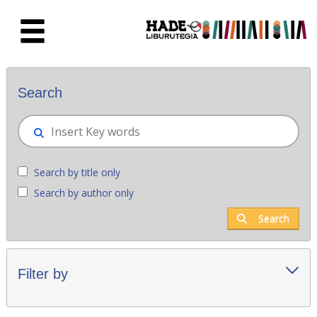
Skip to Main Content
New books - Liburutegia
Search
Search by title only
Search by author only
Search
Filter by