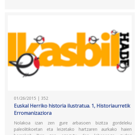
01/26/2015 | 352
Euskal Herriko historia ilustratua. 1, Historiaurretik
Erromanizaziora
Nolakoa izan zen gure arbasoen bizitza gordeleku
paleolitikoetan eta leizetako hartzaren aurkako haien