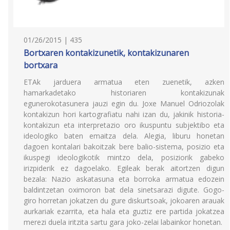
01/26/2015 | 435
Bortxaren kontakizunetik, kontakizunaren
bortxara
ETAk jarduera armatua eten zuenetik, azken
hamarkadetako historiaren kontakizunak
egunerokotasunera jauzi egin du. Joxe Manuel Odriozolak
kontakizun hori kartografiatu nahi izan du, jakinik historia-
kontakizun eta interpretazio oro ikuspuntu subjektibo eta
ideologiko baten emaitza dela. Alegia, liburu honetan
dagoen kontalari bakoitzak bere balio-sistema, posizio eta
ikuspegi ideologikotik mintzo dela, posiziorik gabeko
irizpiderik ez dagoelako. Egileak berak aitortzen digun
bezala: Nazio askatasuna eta borroka armatua edozein
baldintzetan oximoron bat dela sinetsarazi digute. Gogo-
giro horretan jokatzen du gure diskurtsoak, jokoaren arauak
aurkariak ezarrita, eta hala eta guztiz ere partida jokatzea
merezi duela iritzita sartu gara joko-zelai labainkor honetan.