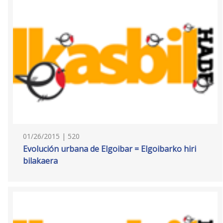
01/26/2015 | 520
Evolución urbana de Elgoibar = Elgoibarko hiri
bilakaera