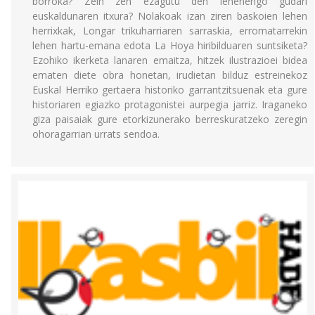
borroka? Zein zen ezagutu den lehenengo gudari
euskaldunaren itxura? Nolakoak izan ziren baskoien lehen
herrixkak, Longar trikuharriaren sarraskia, erromatarrekin
lehen hartu-emana edota La Hoya hiribilduaren suntsiketa?
Ezohiko ikerketa lanaren emaitza, hitzek ilustrazioei bidea
ematen diete obra honetan, irudietan bilduz estreinekoz
Euskal Herriko gertaera historiko garrantzitsuenak eta gure
historiaren egiazko protagonistei aurpegia jarriz. Iraganeko
giza paisaiak gure etorkizunerako berreskuratzeko zeregin
ohoragarrian urrats sendoa.