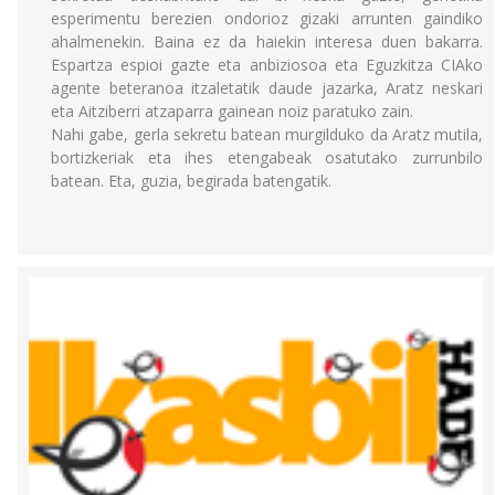
esperimentu berezien ondorioz gizaki arrunten gaindiko
ahalmenekin. Baina ez da haiekin interesa duen bakarra.
Espartza espioi gazte eta anbiziosoa eta Eguzkitza CIAko
agente beteranoa itzaletatik daude jazarka, Aratz neskari
eta Aitziberri atzaparra gainean noiz paratuko zain.
Nahi gabe, gerla sekretu batean murgilduko da Aratz mutila,
bortizkeriak eta ihes etengabeak osatutako zurrunbilo
batean. Eta, guzia, begirada batengatik.