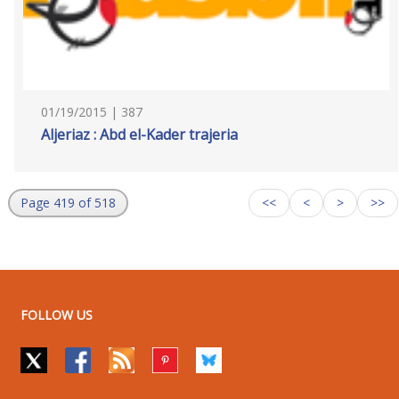
01/19/2015 | 387
Aljeriaz : Abd el-Kader trajeria
Page 419 of 518
<<
<
>
>>
FOLLOW US