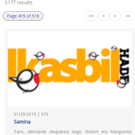
5177 results
Page 419 of 518
<<
<
>
>>
01/29/2015 | 373
Samina
Paris, alemanek okupatuta dago. Robert eta Marguerite