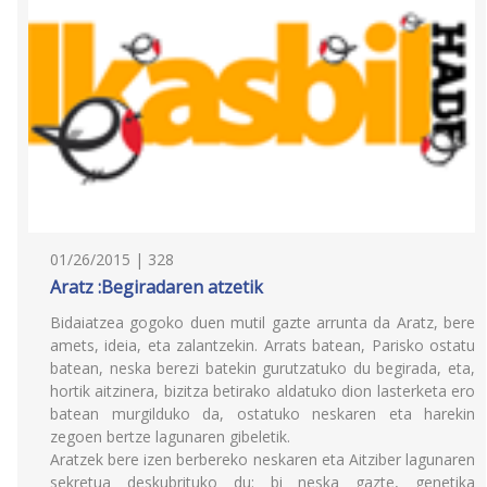
01/26/2015 | 328
Aratz :Begiradaren atzetik
Bidaiatzea gogoko duen mutil gazte arrunta da Aratz, bere
amets, ideia, eta zalantzekin. Arrats batean, Parisko ostatu
batean, neska berezi batekin gurutzatuko du begirada, eta,
hortik aitzinera, bizitza betirako aldatuko dion lasterketa ero
batean murgilduko da, ostatuko neskaren eta harekin
zegoen bertze lagunaren gibeletik.
Aratzek bere izen berbereko neskaren eta Aitziber lagunaren
sekretua deskubrituko du: bi neska gazte, genetika