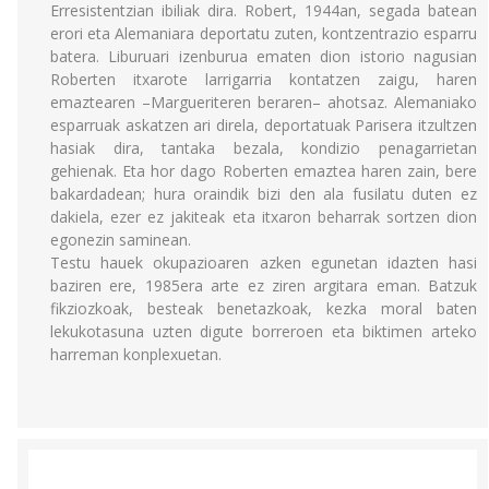
Erresistentzian ibiliak dira. Robert, 1944an, segada batean
erori eta Alemaniara deportatu zuten, kontzentrazio esparru
batera. Liburuari izenburua ematen dion istorio nagusian
Roberten itxarote larrigarria kontatzen zaigu, haren
emaztearen –Margueriteren beraren– ahotsaz. Alemaniako
esparruak askatzen ari direla, deportatuak Parisera itzultzen
hasiak dira, tantaka bezala, kondizio penagarrietan
gehienak. Eta hor dago Roberten emaztea haren zain, bere
bakardadean; hura oraindik bizi den ala fusilatu duten ez
dakiela, ezer ez jakiteak eta itxaron beharrak sortzen dion
egonezin saminean.
Testu hauek okupazioaren azken egunetan idazten hasi
baziren ere, 1985era arte ez ziren argitara eman. Batzuk
fikziozkoak, besteak benetazkoak, kezka moral baten
lekukotasuna uzten digute borreroen eta biktimen arteko
harreman konplexuetan.