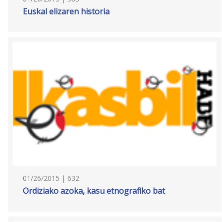
Euskal elizaren historia
01/26/2015 | 632
Ordiziako azoka, kasu etnografiko bat