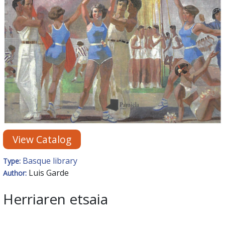
View Catalog
Basque library
Type:
Luis Garde
Author:
Herriaren etsaia