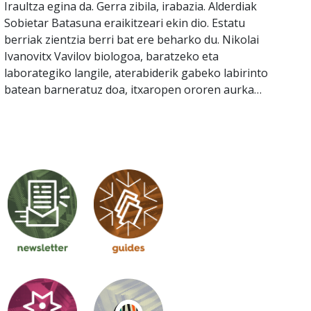
Iraultza egina da. Gerra zibila, irabazia. Alderdiak
Sobietar Batasuna eraikitzeari ekin dio. Estatu
berriak zientzia berri bat ere beharko du. Nikolai
Ivanovitx Vavilov biologoa, baratzeko eta
laborategiko langile, aterabiderik gabeko labirinto
batean barneratuz doa, itxaropen ororen aurka…