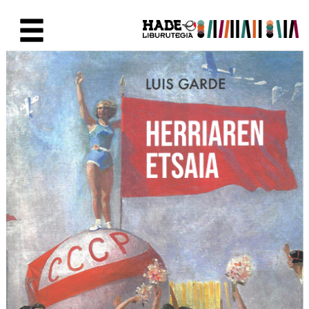
Skip to Main Content
New Books Card - Liburutegia