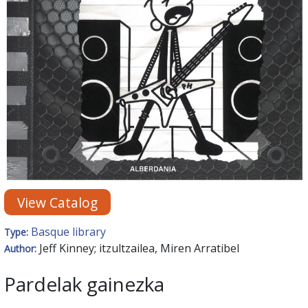
View Catalog
Basque library
Type:
Jeff Kinney; itzultzailea, Miren Arratibel
Author:
Pardelak gainezka