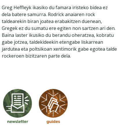
Greg Heffleyk ikasiko du famara iristeko bidea ez
dela batere samurra. Rodrick anaiaren rock
taldearekin biran joatea erabakitzen duenean,
Gregek ez du sumatu ere egiten non sartzen ari den.
Baina laster ikusiko du berandu oheratzea, kobratu
gabe jotzea, taldekideekin etengabe liskarrean
jardutea eta poltsikoan xentimorik gabe egotea talde
rockeroen bizitzaren parte dela.