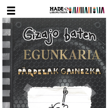
Skip to Main Content
New Books Card - Liburutegia