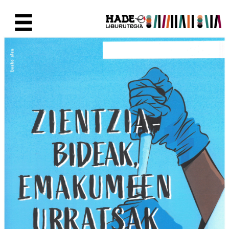
Skip to Main Content
New Books Card - Liburutegia