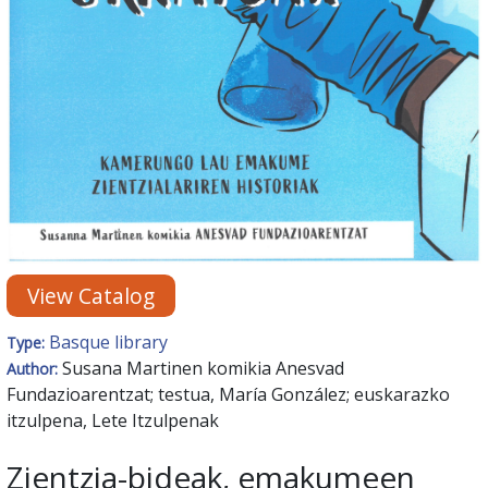
View Catalog
Basque library
Type:
Susana Martinen komikia Anesvad
Author:
Fundazioarentzat; testua, María González; euskarazko
itzulpena, Lete Itzulpenak
Zientzia-bideak, emakumeen