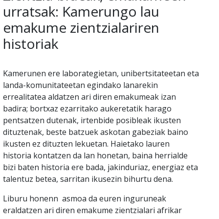
urratsak: Kamerungo lau
emakume zientzialariren
historiak
Kamerunen ere laborategietan, unibertsitateetan eta
landa-komunitateetan egindako lanarekin
errealitatea aldatzen ari diren emakumeak izan
badira; bortxaz ezarritako aukeretatik harago
pentsatzen dutenak, irtenbide posibleak ikusten
dituztenak, beste batzuek askotan gabeziak baino
ikusten ez dituzten lekuetan. Haietako lauren
historia kontatzen da lan honetan, baina herrialde
bizi baten historia ere bada, jakinduriaz, energiaz eta
talentuz betea, sarritan ikusezin bihurtu dena.
Liburu honenn asmoa da euren inguruneak
eraldatzen ari diren emakume zientzialari afrikar