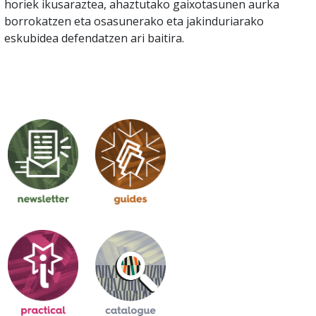
horiek ikusaraztea, ahaztutako gaixotasunen aurka
borrokatzen eta osasunerako eta jakinduriarako
eskubidea defendatzen ari baitira.