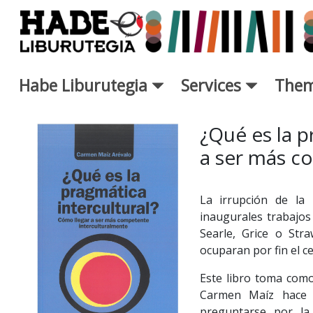
Skip to Main Content
Habe Liburutegia
Services
Them
New Books Card - Liburutegi
¿Qué es la p
a ser más c
La irrupción de la 
inaugurales trabajos
Searle, Grice o Str
ocuparan por fin el c
Este libro toma como
Carmen Maíz hace u
preguntarse por la