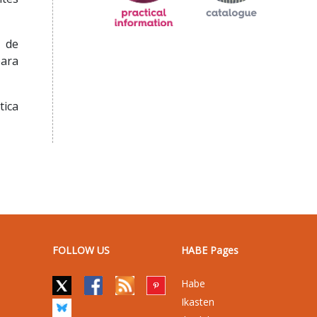
 de
para
tica
FOLLOW US
HABE Pages
Habe
Ikasten